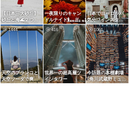
【日本三大砂丘】
一夜限りのキャン
日本でヨーロッパ
砂丘と海🌊２つの
ドルナイト🕯
気分!?インスタ女
絶景を味わえる場
子の聖地🏰
1444
416
1061
所
天空のブランコと
世界一の超高層ツ
今話題の本棚劇場
天空ソーダで爽快
インタワー
｢角川武蔵野ミュー
✨✨
ジアム｣