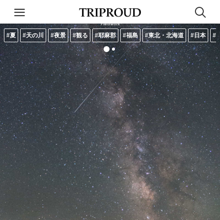
#夏
#天の川
#夜景
#観る
#耶麻郡
#福島
#東北・北海道
#日本
#