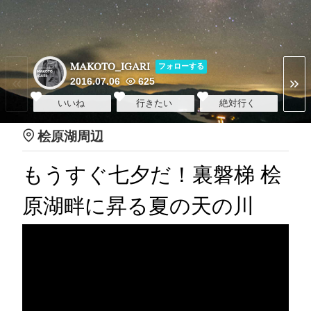
MAKOTO_IGARI
フォローする
2016.07.06
625
いいね
行きたい
絶対行く
桧原湖周辺
もうすぐ七夕だ！裏磐梯 桧
原湖畔に昇る夏の天の川