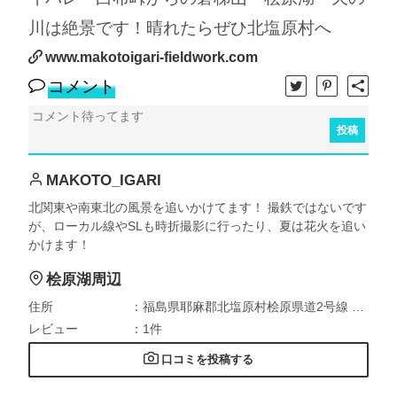
川は絶景です！晴れたらぜひ北塩原村へ
www.makotoigari-fieldwork.com
コメント
投稿
MAKOTO_IGARI
北関東や南東北の風景を追いかけてます！ 撮鉄ではないです
が、ローカル線やSLも時折撮影に行ったり、夏は花火を追い
かけます！
桧原湖周辺
住所
：福島県耶麻郡北塩原村桧原県道2号線 白布峠東鉢七曲
レビュー
：1件
口コミを投稿する