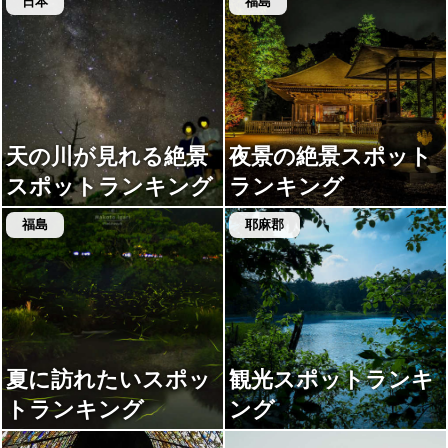
日本
福島
天の川が見れる絶景
夜景の絶景スポット
スポットランキング
ランキング
福島
耶麻郡
夏に訪れたいスポッ
観光スポットランキ
トランキング
ング