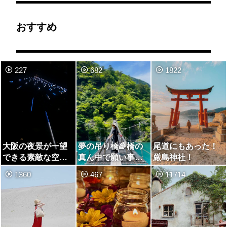
おすすめ
227
682
1822
大阪の夜景が一望
夢の吊り橋🌈橋の
尾道にもあった！
できる素敵な空間
真ん中で願い事を
厳島神社！
❤️
✨
1360
467
11714