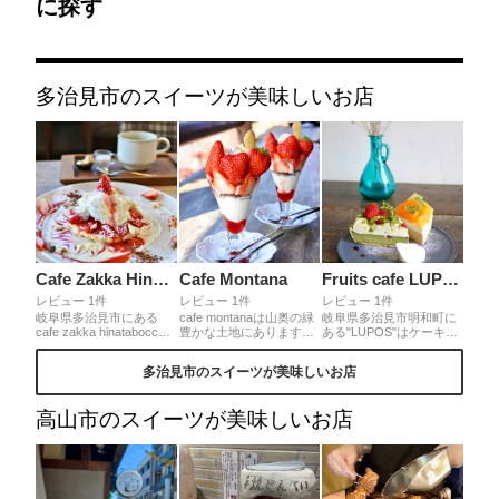
に探す
多治見市のスイーツが美味しいお店
Cafe Zakka Hinatabocco
Cafe Montana
Fruits cafe LUPOS
レビュー 1件
レビュー 1件
レビュー 1件
岐阜県多治見市にある
cafe montanaは山奥の緑
岐阜県多治見市明和町に
cafe zakka hinatabocco
豊かな土地にあります。
ある"LUPOS"はケーキや
は1階がカフェで2階は手
季節毎の旬の果物を使っ
クロワッサンサンド、焼
作りのものや輸入雑貨な
たパフェは絶品◎今の季
き菓子などを販売するカ
多治見市のスイーツが美味しいお店
どのアイテムが揃う雑貨
節は廿原ええのおで収穫
フェ♡オシャレな店内で
店。14:00〜のカフェタイ
された紅ほっぺをふんだ
ランチやケーキを頂くこ
ムには季節限定のパンケ
んに使用した苺パフェが
とは勿論、テイクアウト
高山市のスイーツが美味しいお店
ーキやミルクレープ、タ
頂けます🍓
も可◎フルーツを沢山使
ルトなどが頂けます☺︎ス
った色とりどりのケーキ
イーツはまさに芸術作品
がショーケースに並んで
✨どの方向から見ても美
いるのでどれにしようか
しいです☺️
迷ってしまいます☺️