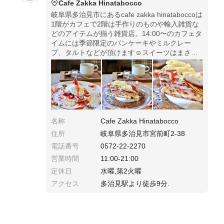
Cafe Zakka Hinatabocco
岐阜県多治見市にあるcafe zakka hinataboccoは
1階がカフェで2階は手作りのものや輸入雑貨な
どのアイテムが揃う雑貨店。14:00〜のカフェタ
イムには季節限定のパンケーキやミルクレー
プ、タルトなどが頂けます☺︎スイーツはまさに
芸術作品✨どの方向から見ても美しいです☺️
名称
Cafe Zakka Hinatabocco
住所
岐阜県多治見市宮前町2-38
電話番号
0572-22-2270
営業時間
11:00-21:00
定休日
水曜,第2火曜
アクセス
多治見駅より徒歩9分.