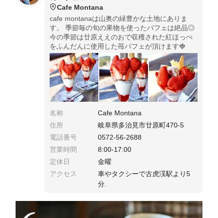
Cafe Montana
cafe montanaは山奥の緑豊かな土地にありま
す。 季節毎の旬の果物を使ったパフェは絶品◎
今の季節は廿原ええのおで収穫された紅ほっぺ
をふんだんに使用した苺パフェが頂けます🍓
名称
Cafe Montana
住所
岐阜県多治見市廿原町470-5
電話番号
0572-56-2688
営業時間
8:00-17:00
定休日
金曜
アクセス
車やタクシーで古虎渓駅より5
分.