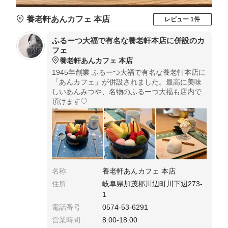
養老軒あんカフェ 本店
レビュー 1件
ふるーつ大福で有名な養老軒本店に併設のカ
フェ
養老軒あんカフェ 本店
1945年創業 ふるーつ大福で有名な養老軒本店に
「あんカフェ」が併設されました。最高に美味
しいあんみつや、名物のふるーつ大福も店内で
頂けます♡
名称
養老軒あんカフェ 本店
住所
岐阜県加茂郡川辺町川下辺273-
1
電話番号
0574-53-6291
営業時間
8:00-18:00