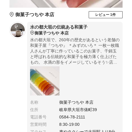
御菓子つちや 本店
レビュー 1件
水の都大垣の伝統ある和菓子
御菓子つちや 本店
水の都大垣で、260年の歴史があるという老舗の
和菓子屋『つちや』 ＊みずのいろ＊ 一枚一枚職
人さんが丁寧に作っているこのお菓子、干錦玉
と呼ばれる伝統的な和菓子を極力薄く仕上げた
もの。 水滴の形をイメージしているそう✨店頭
販売のみ。予約必須。
名称
御菓子つちや 本店
住所
岐阜県大垣市俵町39
電話番号
0584-78-2111
営業時間
8:30-19:00
アクセス
車やタクシーで大垣駅より8分.