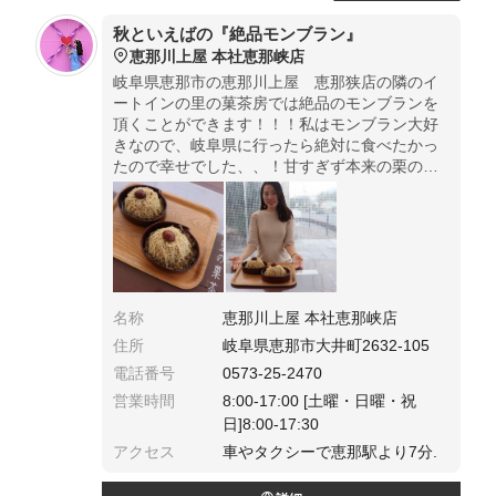
秋といえばの『絶品モンブラン』
恵那川上屋 本社恵那峡店
岐阜県恵那市の恵那川上屋 恵那狭店の隣のイ
ートインの里の菓茶房では絶品のモンブランを
頂くことができます！！！私はモンブラン大好
きなので、岐阜県に行ったら絶対に食べたかっ
たので幸せでした、、！甘すぎず本来の栗の濃
厚さを堪能できました！
名称
恵那川上屋 本社恵那峡店
住所
岐阜県恵那市大井町2632-105
電話番号
0573-25-2470
営業時間
8:00-17:00 [土曜・日曜・祝
日]8:00-17:30
アクセス
車やタクシーで恵那駅より7分.