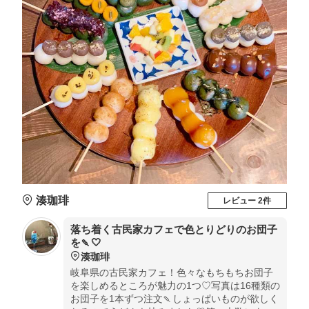
湊珈琲
レビュー 2件
落ち着く古民家カフェで色とりどりのお団子
を🍡🤍
湊珈琲
岐阜県の古民家カフェ！色々なもちもちお団子
を楽しめるところが魅力の1つ♡写真は16種類の
お団子を1本ずつ注文🍡しょっぱいものが欲しく