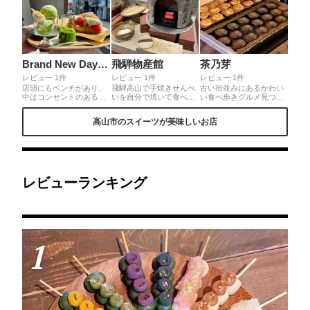
Brand New Day Coffee
飛騨物産館
茶乃芽
レビュー 1件
レビュー 1件
レビュー 1件
店頭にもベンチがあり、
飛騨高山で手焼きせんべ
古い街並みにあるかわい
中はコンセントのあるカ
いを自分で焼いて食べれ
い食べ歩きグルメ見つけ
ウンター、テーブル、ソ
ます☺️持ち帰りもok! せ
た！素敵な古民家でイー
ファ席、座敷と広々。抹
んべいは米とお塩と砂糖
トインもできるよ!小さな
高山市のスイーツが美味しいお店
茶アフォガード880円、
しか入っていないので身
何かを焼いてる。四角い
抹茶アイスに濃厚抹茶ソ
体にも優しいお菓子でお
パイ生地を乗せてってる
ース、きなこがかかって
子様にもオススメ。飛騨
これはパイ生地の鯛焼
るお団子付き。季節のデ
高山での手焼きせんべい
き、子どもの鯛なので子
ザートクロワッサンサン
体験はとても良い思い出
鯛焼き。5個300円！15個
ド980円、クロワッサン
になりました。
800円とお得。チョコ、
の中にいちごと求肥と桜
カスタード、あずき、チ
レビューランキング
あんがサンドされてる
ーズ、ウィンナーの5種
よ！
類！外はパリっ！
1