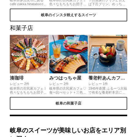
cafe zakka hinatabocco
色々なもちもちお団子を
ば下呂プリン。めっちゃ
は1階がカフェで2階は手
楽しめるところが魅力の
行列！いろんな種類のプ
作りのものや輸入雑貨な
1つ♡写真は16種類のお
リンが並んでいて胸がワ
岐阜のインスタ映えするスイーツ
どのアイテムが揃う雑貨
団子を1本ずつ注文🍡し
クワクする！しかも、か
店。14:00〜のカフェタイ
ょっぱいものが欲しくな
わいい！メロンソーダ
ムには季節限定のパンケ
るのでうどんも挟みまし
400円、レトロ400円メロ
和菓子店
ーキやミルクレープ、タ
た♡笑 本数によってフ
ンソーダのプリンなんて
ルトなどが頂けます☺︎ス
ルーツの有無や提供の形
珍しくない？レトロプリ
イーツはまさに芸術作品
が多分変わります！食べ
ンは、昔ながらのプリン
✨どの方向から見ても美
きれない分はテイクアウ
で固め！店内はケロヨン
しいです☺️
トしてお家で🏠💕
があったり銭湯な感じが
可愛かった。ぜひ行って
みて！
湊珈琲
みつはっちゃ屋
養老軒あんカフェ 本店
レビュー 2件
レビュー 2件
レビュー 1件
岐阜県の古民家カフェ！
岐阜県の古民家カフェ♡
1945年創業 ふるーつ大福
色々なもちもちお団子を
食べ比べセット＋三色団
で有名な養老軒本店に
楽しめるところが魅力の
子+よもぎ団子🍡(メニュ
「あんカフェ」が併設さ
1つ♡写真は16種類のお
ーは過去のものです)お団
れました。最高に美味し
岐阜の和菓子店
団子を1本ずつ注文🍡し
子もお茶も美味しい🍵！
いあんみつや、名物のふ
ょっぱいものが欲しくな
どれから食べる？を楽し
るーつ大福も店内で頂け
るのでうどんも挟みまし
める、量もちょうど良い
ます♡
た♡笑 本数によってフ
食べ比べセットがおすす
ルーツの有無や提供の形
めです❤︎
が多分変わります！食べ
きれない分はテイクアウ
岐阜のスイーツが美味しいお店をエリア別
トしてお家で🏠💕