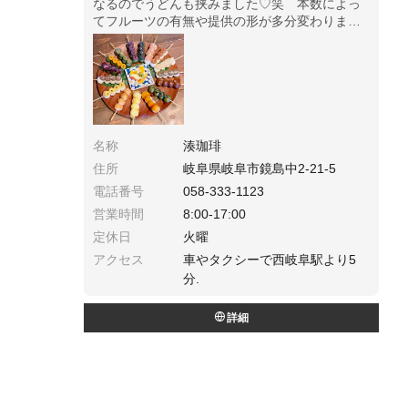
なるのでうどんも挟みました♡笑 本数によっ
てフルーツの有無や提供の形が多分変わりま
す！食べきれない分はテイクアウトしてお家で
🏠💕
名称
湊珈琲
住所
岐阜県岐阜市鏡島中2-21-5
電話番号
058-333-1123
営業時間
8:00-17:00
定休日
火曜
アクセス
車やタクシーで西岐阜駅より5
分.
詳細