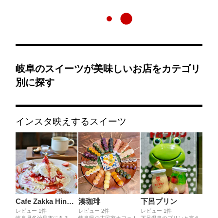
岐阜のスイーツが美味しいお店をカテゴリ
別に探す
インスタ映えするスイーツ
Cafe Zakka Hinatabocco
湊珈琲
下呂プリン
レビュー 1件
レビュー 2件
レビュー 1件
岐阜県多治見市にある
岐阜県の古民家カフェ！
下呂温泉のプリンと言え