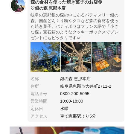
森の食材を使った焼き菓子のお店🍪
銀の森 恵那本店
岐阜の恵那銀の森の中にあるパティスリー銀の
森。国産どんぐり粉やクコなど森の食材を使っ
た焼き菓子。パティボワはフランス語で「小さ
な森」宝石箱のようなクッキーボックスでプレ
ゼントにもピッタリです☺️
名称
銀の森 恵那本店
住所
岐阜県恵那市大井町2711-2
電話番号
0800-200-5095
営業時間
10:00-18:00
定休日
水曜
アクセス
車で恵那駅より5分