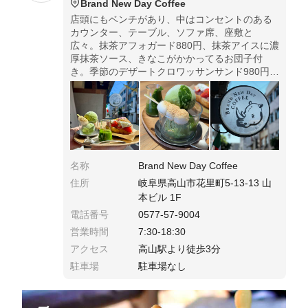
Brand New Day Coffee
店頭にもベンチがあり、中はコンセントのある
カウンター、テーブル、ソファ席、座敷と
広々。抹茶アフォガード880円、抹茶アイスに濃
厚抹茶ソース、きなこがかかってるお団子付
き。季節のデザートクロワッサンサンド980円、
クロワッサンの中にいちごと求肥と桜あんがサ
ンドされてるよ！
名称
Brand New Day Coffee
住所
岐阜県高山市花里町5-13-13 山
本ビル 1F
電話番号
0577-57-9004
営業時間
7:30-18:30
アクセス
高山駅より徒歩3分
駐車場
駐車場なし