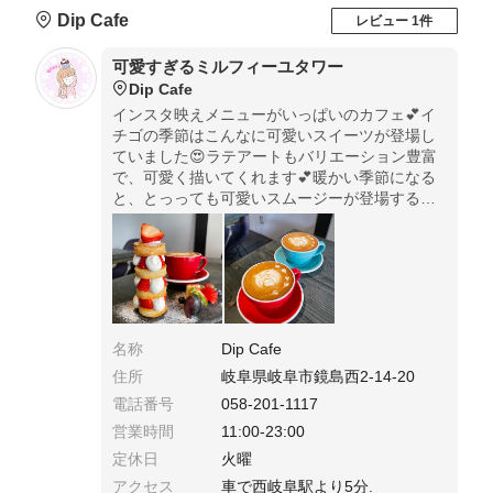
Dip Cafe
レビュー 1件
可愛すぎるミルフィーユタワー
Dip Cafe
インスタ映えメニューがいっぱいのカフェ💕イ
チゴの季節はこんなに可愛いスイーツが登場し
ていました😍ラテアートもバリエーション豊富
で、可愛く描いてくれます💕暖かい季節になる
と、とっっても可愛いスムージーが登場するの
でチェックしてください🌸
名称
Dip Cafe
住所
岐阜県岐阜市鏡島西2-14-20
電話番号
058-201-1117
営業時間
11:00-23:00
定休日
火曜
アクセス
車で西岐阜駅より5分.