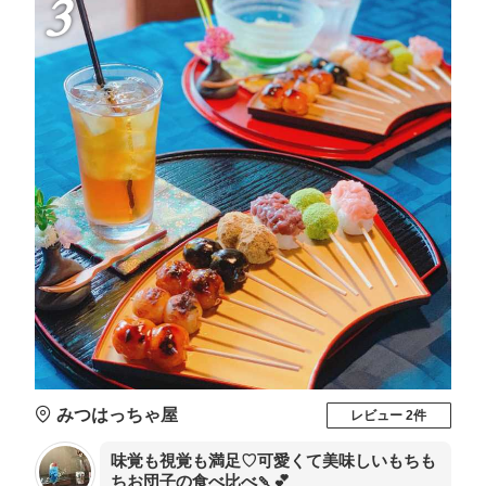
3
みつはっちゃ屋
レビュー 2件
味覚も視覚も満足♡可愛くて美味しいもちも
ちお団子の食べ比べ🍡💕