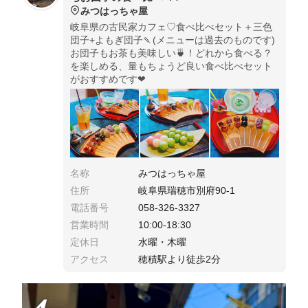
みつはっちゃ屋
岐阜県の古民家カフェ♡食べ比べセット＋三色
団子+よもぎ団子🍡(メニューは過去のものです)
お団子もお茶も美味しい🍵！どれから食べる？
を楽しめる、量もちょうど良い食べ比べセット
がおすすめです❤︎
名称
みつはっちゃ屋
住所
岐阜県瑞穂市別府90-1
電話番号
058-326-3327
営業時間
10:00-18:30
定休日
水曜・木曜
アクセス
穂積駅より徒歩2分