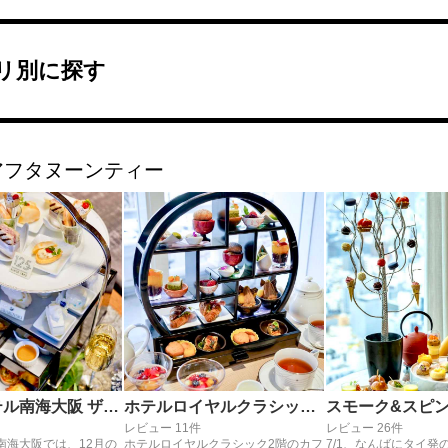
リ別に探す
アフタヌーンティー
スイスホテル南海大阪 ザ・ラウンジ
ホテルロイヤルクラシック大阪 コアガリ
スモーク&スピ
レビュー 11件
レビュー 26件
南海大阪では、12月の
ホテルロイヤルクラシック2階のカフ
7/1、なんばにタイ発