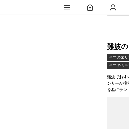
難波の
全てのエリ
全てのカテ
難波でおす
ンサーが投
を基にラン