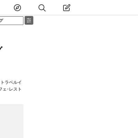
グ
グ
たトラベルイ
フェ･レスト