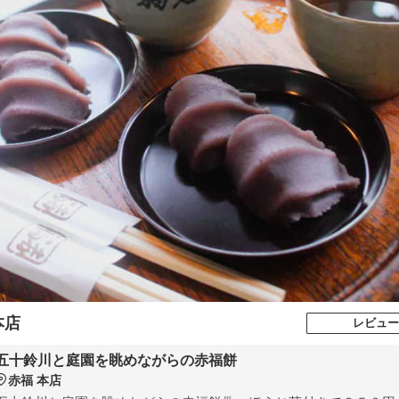
本店
レビュー
五十鈴川と庭園を眺めながらの赤福餅
赤福 本店