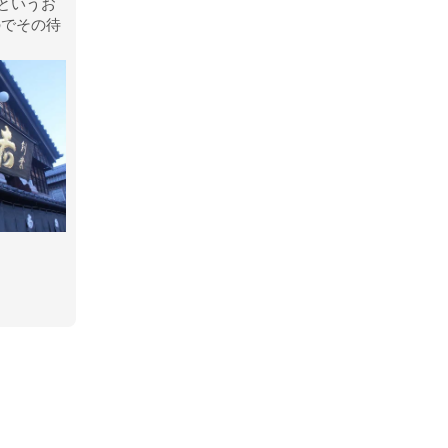
というお
のでその待