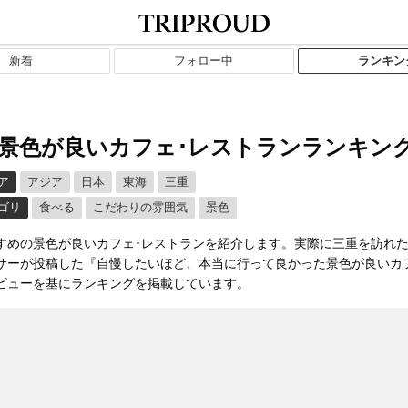
新着
フォロー中
ランキン
景色が良いカフェ･レストランランキン
ア
アジア
日本
東海
三重
ゴリ
食べる
こだわりの雰囲気
景色
すめの景色が良いカフェ･レストランを紹介します。実際に三重を訪れ
サーが投稿した『自慢したいほど、本当に行って良かった景色が良いカ
ビューを基にランキングを掲載しています。