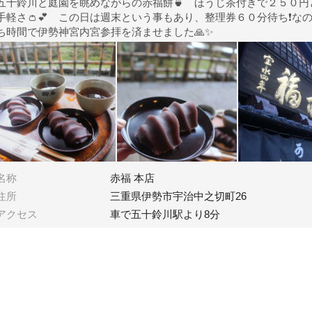
五十鈴川と庭園を眺めながらの赤福餅🍵 ほうじ茶付きで２５０円
手軽さ👛💕 この日は週末という事もあり、整理券６０分待ち❗な
ち時間で伊勢神宮内宮参拝を済ませました🙏✨
名称
赤福 本店
住所
三重県伊勢市宇治中之切町26
アクセス
車で五十鈴川駅より8分