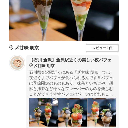
〆甘味 胡京
レビュー 1件
【石川 金沢】金沢駅近くの美しい夜パフェ
〆甘味 胡京
石川県金沢駅近くにある「〆甘味 胡京」では、
夜遅くまでパフェが食べられるんです🥄パフェ
は季節限定のものもあり、抹茶といちごや、胡
麻と抹茶など様々なフレーバーのものを楽しむ
ことができます🍓パフェのパーツはどれもこだ
わられていて満足度の高いパフェです✨大きさ
も大きすぎない程よいサイズなのでまさに〆パ
フェにぴったりです！