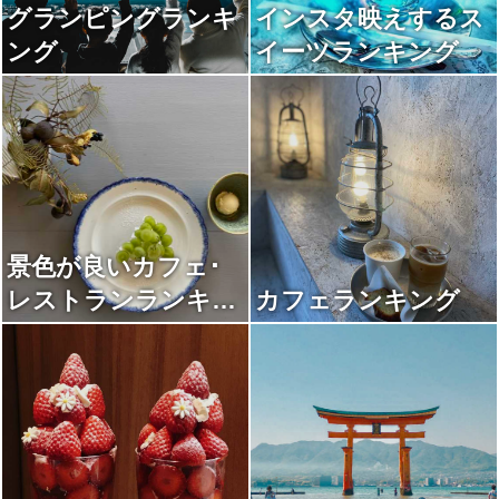
グランピングランキ
インスタ映えするス
ング
イーツランキング
景色が良いカフェ･
レストランランキン
カフェランキング
グ