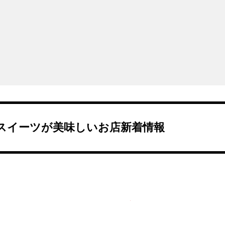
スイーツが美味しいお店新着情報