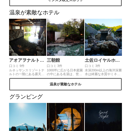
り変わる美しい夕陽をぜ
茨城県「国営ひたち海浜
れると、独特なアートの
ひカメラにおさめてくだ
公園」のネモフィラが咲
世界観が広がっていま
さい！ポイントは、水面
き誇るみはらしの丘。一
す。
温泉が素敵なホテル
が波立たない、風のない
度は見に行って欲しい名
タイミングでシャッター
所中の名所です。◎車は
を切ることです✨
渋滞に巻き込まれる事必
至のため、JR「勝田駅」
からシャトルバス、ひた
ちなか海浜鉄道でのアク
セスがオススメ。
アオアヲナルトリゾート
三朝館
土佐ロイヤルホテル
口コミ 9件
口コミ 3件
口コミ 3件
ルネッサンスリゾートナ
1000坪に広がる日本庭園
水深200m以上の海洋深層
ルトの一階にある露天風
の中にある名湯は、世界
水は綺麗な水質やミネラ
呂は、外と大きな窓でつ
屈指のラドン含有量を誇
ルなど自然の恵みを多く
ながる開放的な造りとな
る癒しの湯。和の美意識
含むことから注目されて
温泉が素敵なホテル
っています。鳴門海峡を
に溢れ、わびさびを感じ
います。秘めた海洋深層
眺めながらの入浴は格別
ながらゆっくりと温まる
水パワーに身を任せる注
ですよ。
極楽の時間。中でも20名
目の露天風呂です。
グランピング
もが入れる貸切風呂、心
禅の湯は大人気です