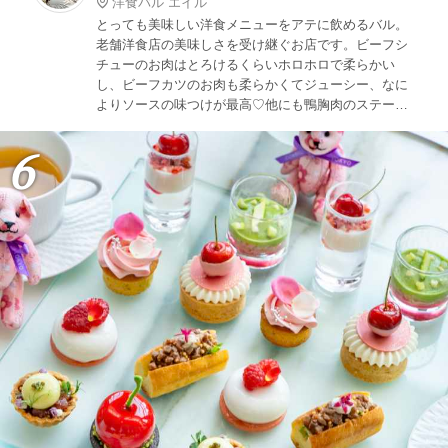
洋食バル エイル
とっても美味しい洋食メニューをアテに飲めるバル。
老舗洋食店の美味しさを受け継ぐお店です。ビーフシ
チューのお肉はとろけるくらいホロホロで柔らかい
し、ビーフカツのお肉も柔らかくてジューシー、なに
よりソースの味つけが最高♡他にも鴨胸肉のステーキ
やエビフライなど、どれも絶品。これで白ごはん、何
杯でもイケる味です！
6