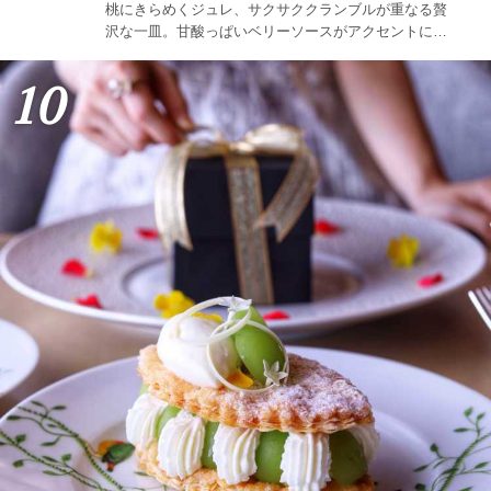
桃にきらめくジュレ、サクサククランブルが重なる贅
沢な一皿。甘酸っぱいベリーソースがアクセントにな
り食べ応えも抜群。上質なソファ席がお買い物休憩に
ぴったりなのでぜひお立ち寄りを。
10