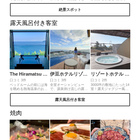
ション。日本の夕陽百選
を運ぶ人が絶えない、真
下灘駅。映画やドラマの
にも選ばれる、刻々と移
っ青な視界が素敵すぎる
撮影にも使われ、電車の
絶景スポット
り変わる美しい夕陽をぜ
茨城県「国営ひたち海浜
利用者はもちろん、一目
ひカメラにおさめてくだ
公園」のネモフィラが咲
美しい景観を見ようと電
さい！ポイントは、水面
き誇るみはらしの丘。一
車の到着時刻に合わせて
露天風呂付き客室
が波立たない、風のない
度は見に行って欲しい名
多くの観光客が訪れま
タイミングでシャッター
所中の名所です。◎車は
す。ずっと眺めてたい♪◎
を切ることです✨
渋滞に巻き込まれる事必
無人駅ですので、見学だ
至のため、JR「勝田駅」
けも可能です。あまり本
からシャトルバス、ひた
数は多くないため予め電
ちなか海浜鉄道でのアク
車の時刻を調べておいた
セスがオススメ。
ほうがいいです。
The Hiramatsu Hotels & Resorts 熱海
伊豆ホテルリゾート&スパ
リゾートホテル モアナコースト
口コミ 3件
口コミ 3件
口コミ 2件
ベッドルームの前には海
全室オーシャンビュー
3000坪の敷地にたった14
を眺める熱海温泉のお風
で、源泉掛け流しの露天
室！露天ジャグジー風呂
呂があります。美しい景
風呂付きのホテルです。
付きのお部屋！徳島でリ
観のためにお部屋は縦長
ホテル内にカフェが併設
ゾート気分を味わえま
露天風呂付き客室
になっています。レスト
してあり、景色もいいの
す。優雅で贅沢な時間を
ランから始まった
で一日中ホテル滞在で優
過ごすことができまし
HIRAMATSUのこだわり
雅な時間が過ごせます。
た。
焼肉
が詰まった美味しいお料
スタッフのサービスも、
理と共に美しい月を眺め
提供されるご飯も全てに
られる贅沢なお宿です。
おいてハイクオリティ。
朝目覚めると目の前に温
何度も泊まりたくなる特
泉と海！大切な方と過ご
別なホテル
す、特別な休日になるこ
とでしょう。