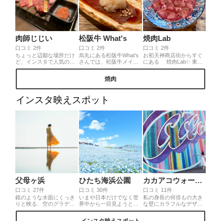
肉師じじい
松阪牛 What's
焼肉Lab
口コミ 2件
口コミ 2件
口コミ 2件
ちょっと辺鄙な場所だけ
烏丸にある松阪牛What's
お初天神商店街からすぐ
ど、インスタで人気の焼
さんでは、松阪牛メイン
にある 焼肉Lab✨ 東梅
肉屋さん。肉師じじいさ
の焼肉屋さん。京町家を
田駅から徒歩1分でコスパ
ん。こちらで人気なの
リノベーションした、風
良く 新鮮な和牛やなまも
焼肉
が、じじいの15種盛り。
情のある素敵な店内。中
のが食べ放題で食べられ
動画を撮影するチャン
でも美味しかったのが、
る焼肉店だよ✨ お昼から
ス！映えはもちろんです
ミスジすき焼き包み寿
夜まで一日中営業してい
インスタ映えスポット
が、いろんな部位を一枚
司！一口サイズのご飯を
て 食べ飲み放題も出来て
ずつ食べれるのが嬉しい
クルンと包んでいただ
メニューは100種類以上
です！
く！最高です
と豊富なラインナップ❗️
父母ヶ浜
ひたち海浜公園
カカアコウォールアート
口コミ 27件
口コミ 30件
口コミ 11件
鏡のような水面にくっき
いまや日本だけでなく世
私の身長の何倍もの大き
りと映る、空のグラデー
界中から一目見ようと足
な壁にカラフルなデザイ
ション。日本の夕陽百選
を運ぶ人が絶えない、真
ンが描かれているアー
にも選ばれる、刻々と移
っ青な視界が素敵すぎる
ト。大きな道から一歩そ
インスタ映えスポット