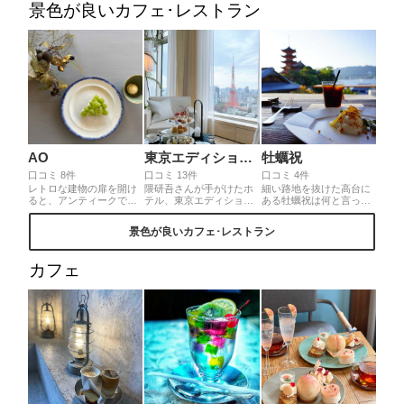
景色が良いカフェ･レストラン
こんと上に乗ったカタツ
ックココアクッキーが可
ムリ君もとっても可愛い
愛すぎました🍪グラスの
く、情景が目に浮かびま
中は梨、キャラメルアイ
す。季節ならではのメニ
ス、梨のジェラートなど
ューの中でも特に繊細で
🎵盛りだくさんで大満足
芸術的でオススメなパフ
でした😋
ェです𓇥𓌈 ˎˊ˗
AO
東京エディション虎ノ門 Lobby Bar
牡蠣祝
口コミ 8件
口コミ 13件
口コミ 4件
レトロな建物の扉を開け
隈研吾さんが手がけたホ
細い路地を抜けた高台に
ると、アンティークでオ
テル、東京エディション
ある牡蠣祝は何と言って
シャレな店内。瀬戸内海
虎ノ門。期間限定の桜ア
もこの開放感ある眺めが
を一望できるとっておき
フタヌーンティーで春を
最高です！瀬戸内レモン
景色が良いカフェ･レストラン
の隠れ家カフェ。美しく
満喫してきました🌸東京
を使用したチーズケーキ
てわくわくするスイーツ
タワーの足元からてっぺ
はトロトロで爽やかな甘
でほっとする時間を満喫
んまで見れる素敵な景色
みが絶品♪スイーツだけで
カフェ
できます。
と共に、グリーンに囲ま
なく牡蠣の一品料理やお
れた空間で美味しい料理
酒も味わえます。
が楽しめる素敵なロビー
バーでした🫖