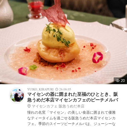
20
YUIKO_KIRAPURI
26.08.05
マイセンの器に囲まれた至福のひととき、阪
急うめだ本店マイセンカフェのピーチメルバ
マイセンカフェ 阪急うめだ本店
憧れの名窯「マイセン」の美しい食器に囲まれて優雅
なティータイムを過ごせる阪急うめだ本店マイセンカ
フェ。季節のスイーツピーチメルバは、ジューシーな