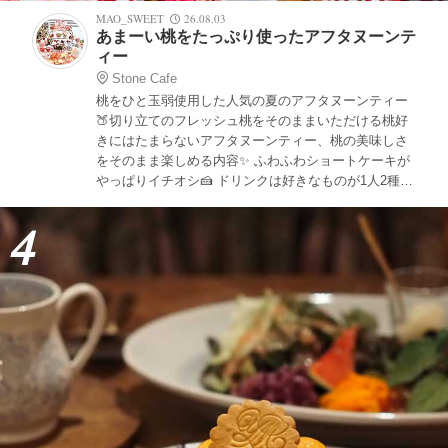
MAO_SWEET
26.08.03
あまーい桃をたっぷり使ったアフタヌーンテ
ィー
Stone Cafe
桃をひと玉弱使用した人気の夏のアフタヌーンティー
🍑切り立てのフレッシュ桃をそのままいただける桃好
きにはたまらないアフタヌーンティー、桃の美味しさ
をそのまま楽しめる内容✨ ふわふわショートケーキが
やっぱりイチオシ🍰 ドリンクは好きなものが1人2種類
選べます🫖
4