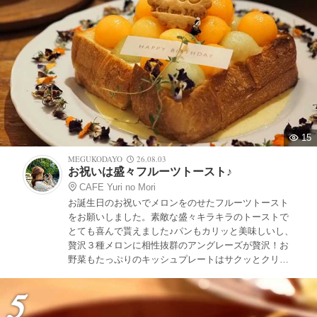
15
MEGUKODAYO
26.08.03
お祝いは盛々フルーツトースト♪
CAFE Yuri no Mori
お誕生日のお祝いでメロンをのせたフルーツトースト
をお願いしました。素敵な盛々キラキラのトーストで
とても喜んで貰えました♪パンもカリッと美味しいし、
贅沢３種メロンに相性抜群のアングレーズが贅沢！お
野菜もたっぷりのキッシュプレートはサクッとクリー
ミーなキッシュにスコーンやサラダ、どれも美味し
い。素敵な夜カフェ時間でした。
5