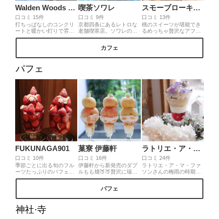
Walden Woods Kyoto
喫茶ソワレ
スモーブローキッチン
口コミ 15件
口コミ 9件
口コミ 13件
打ちっぱなしのコンクリ
京都四条にあるレトロな
桃のスイーツが堪能でき
ートと暖かい灯りで雰囲
老舗喫茶店。ソワレの人
るめっちゃ贅沢なアフタ
気抜群のカフェ。店内は
気メニュー『ゼリーポン
ヌーンティーなんだよ❕桃
写真映えするので、若い
チ』はお店のブルーの照
をまるごと使用したまる
カフェ
女性が多いです。また、
明で幻想的💙2階の窓際が
ごとピーチのタルトをは
優しい店員さんばかりで
とくにオススメの席です
じめ、プレートに並べら
ゆっくりした時間を過ご
🎵
れた桃のスイーツたちが
パフェ
せます。飲み物ももちろ
めっちゃ可愛いの🍑💬🎀
んですが、バナナケーキ
スモーブローキッチンさ
もしっとりして美味しい
んならではの、桃とアー
のでマスト！
ルグレイガナッシュのス
モーブローがオススメ🍑
✨
FUKUNAGA901
菓寮 伊藤軒
ラトリエ・ア・マ・ファソン
口コミ 10件
口コミ 16件
口コミ 24件
季節ごとに出る旬のフル
伊藤軒から新発売のダブ
ラトリエ・ア・マ・ファ
ーツたっぷりのパフェが
ルもも畑🍑🍑贅沢に瑞々
ソンさんの梅雨の時期に
自慢のお店。とくにいち
しい桃が2つ🥰🥰桃の中に
しか出会えない紫陽花の
ごがたっぷり使われたい
は桃ゼリーが入ってる
グラスデザート💠☔️ 梅雨
パフェ
ちごやまは見た目の可愛
♡︎ʾʾ伊藤軒の季節のパフ
でジメジメした憂鬱な気
さも相まって大人気!!
ェは毎年食べたくなるな
分もこのパフェに出会え
ぁ〜⁽⁽ଘ( ˊᵕˋ )ଓ⁾⁾
るなら許せちゃう。ちょ
神社·寺
こんと上に乗ったカタツ
ムリ君もとっても可愛い