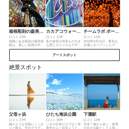
箱根彫刻の森美術館
カカアコウォールアート
チームラボ ボーダレス
口コミ 12件
口コミ 11件
口コミ 11件
箱根にある彫刻の森美術
私の身長の何倍もの大き
2018年6月21日、東京お
館は、美しい自然の中に
な壁にカラフルなデザイ
台場にオープンしたデジ
作られたまさに自然の中
ンが描かれているアー
タルアートミュージア
を歩いて巡るような美術
ト。大きな道から一歩そ
ム。部屋ごとに色んなア
アートスポット
館。美しい芝生や、スタ
れると、独特なアートの
ートが広がっており、完
ンドガラスがきれいな展
世界観が広がっていま
全に異世界。新しい東京
望台になっている幸せを
す。
の人気観光スポットにな
絶景スポット
呼ぶシンフォニーなど見
ること間違いなしです。
どころが沢山！どこで写
真を撮っても可愛らしい
フォトスポットになりま
すよ。
父母ヶ浜
ひたち海浜公園
下灘駅
口コミ 27件
口コミ 30件
口コミ 12件
鏡のような水面にくっき
いまや日本だけでなく世
日本一海から近い、絶景
りと映る、空のグラデー
界中から一目見ようと足
が広がる駅として人気の