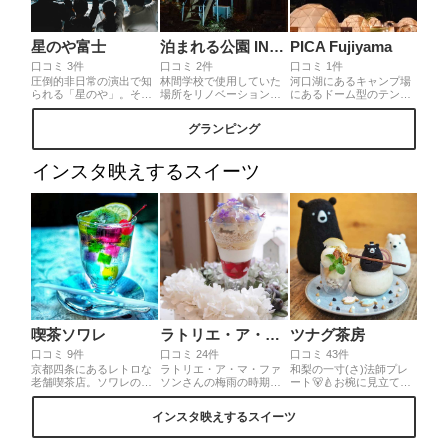
星のや富士
泊まれる公園 INN THE PARK
PICA Fujiyama
口コミ 3件
口コミ 2件
口コミ 1件
圧倒的非日常の演出で知
林間学校で使用していた
河口湖にあるキャンプ場
られる「星のや」。そし
場所をリノベーション…
にあるドーム型のテント
てホテルとは過ごし方が
公園に泊まれる！吊りテ
です☺︎どこを切り取って
一味違うグランピングを
ントに泊まれる！非日常
もおしゃれ💕気軽にアウ
グランピング
体験できる「星のや富
な場所だけど、どこか懐
トドア体験ができて良か
士」。贅沢にも目の前に
かしい。素敵な時間を過
ったです。インスタに詳
広がる富士山と湖の景色
ごせます。
しくまとめてます☺︎
インスタ映えするスイーツ
が広がるキャビンで過ご
す時間はとても贅沢で
す！森の中でいただくご
はんも美味しく季節のア
クティビティも豊富。さ
すが星野ブランド！なの
で施設内だけで過ごす時
間に大満足です。
喫茶ソワレ
ラトリエ・ア・マ・ファソン
ツナグ茶房
口コミ 9件
口コミ 24件
口コミ 43件
京都四条にあるレトロな
ラトリエ・ア・マ・ファ
和梨の一寸(さ)法師プレ
老舗喫茶店。ソワレの人
ソンさんの梅雨の時期に
ート🐻🍐お椀に見立てた
気メニュー『ゼリーポン
しか出会えない紫陽花の
梨のコンポートの中に
チ』はお店のブルーの照
グラスデザート💠☔️ 梅雨
は、キャラメルチーズク
インスタ映えするスイーツ
明で幻想的💙2階の窓際が
でジメジメした憂鬱な気
リームとパイのミルフィ
とくにオススメの席です
分もこのパフェに出会え
ーユ💕一寸法師になった
🎵
るなら許せちゃう。ちょ
『さぼう師』くんのブラ