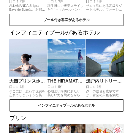
口コミ 2件
口コミ 3件
口コミ 1件
ALLAMANDA Shigira
誕生日にご褒美ステイし
サムイ島にある高級リゾ
Bayside Suiteは、お部屋
た"リッツカールトン・ラ
ートホテル。フォーシー
にプライベートプールが
ンカウイ✨"❣️ランカウイ
ズンズサムイ。広いプラ
付いたスイートルームホ
島はのんびりした時間が
イベートプール付のヴィ
プール付き客室があるホテル
テル🌺テラスからの眺め
流れていて、ラグジュア
ラ客室が贅沢な何度でも
がとっても素敵で、ラグ
リーホテルで何もしない
訪れたくなるリゾートホ
ーンにはウミガメが泳い
贅沢を味わうのにピッタ
テルです。
インフィニティプールがあるホテル
でいます🐢♡リゾート感
リです🥰日本では手が届
漂うお部屋は広くてオシ
かない高級ホテルにお手
ャレ✨宿泊者は滞在中い
頃に泊まれるのもマレー
つでもラウンジ利用が可
シアの魅力です😳💓
能なのも嬉しいポイント
です♪
大磯プリンスホテル
THE HIRAMATSU HOTELS & RESORTS 宜野座
瀬戸内リトリート青凪
口コミ 3件
口コミ 5件
口コミ 1件
そこには、思わず現実を
心地よい海風にあたり、
夕日の景色も素敵です
忘れてしまいそうな美し
美しい海を眺めながらお
が、青空の景色も素敵
い眺望が広がっていまし
部屋のテラスにあるジャ
で、時間の移り変わりと
た。温水プールなので、
グジーに入ったり、その
共に変わりゆく景色が楽
インフィニティプールがあるホテル
冬場や少し肌寒い時期で
ままプールに入って泳い
しめます。プールの側に
も楽しめます。サウナや
だり、テラスでお昼寝し
は24時間利用できるラウ
スパ・天然温泉も併設さ
たり、夜になればグラン
ンジもあり、景色を楽し
プリン
れているので、1日中ゆっ
メゾンならではの美味し
みながらゆっくりとフリ
くり過ごせます。新宿駅
いディナーをいただき、
ードリンクを楽しむこと
から約1時間10分と、都
食後は海辺で星を眺めた
もできます。
内からのアクセスも
り、朝早く起きて朝日を