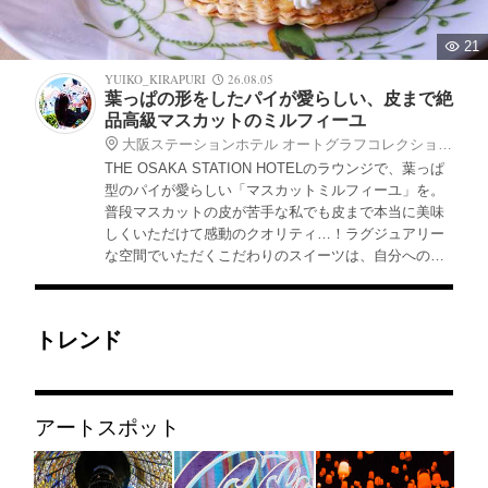
21
YUIKO_KIRAPURI
26.08.05
葉っぱの形をしたパイが愛らしい、皮まで絶
品高級マスカットのミルフィーユ
大阪ステーションホテル オートグラフコレクション ロビーラウンジ
THE OSAKA STATION HOTELのラウンジで、葉っぱ
型のパイが愛らしい「マスカットミルフィーユ」を。
普段マスカットの皮が苦手な私でも皮まで本当に美味
しくいただけて感動のクオリティ…！ラグジュアリー
な空間でいただくこだわりのスイーツは、自分へのご
褒美や特別な日のティータイムにもおすすめです！
トレンド
アートスポット