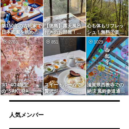
築150年の古民家で
【徳島】露天風呂
心も体もリフレッ
日本庭園を眺めな
付きのお部屋！囲
シュ！無料で楽し
がらいただく和の
炉裏個室で頂く豪
める、マイナスイ
2703
851
1029
アフタヌーンティ
華料理！
オンたっぷりのデ
ー🍵🌸
イキャンプ
3/1~4/24限定
スイートルームで
滋賀県西教寺での
の"SAKURA
贅沢ジャグジーと
納涼 風鈴参道通り
Afternoon Tea"🌸
奇跡の朝食
抜け🎐
人気メンバー