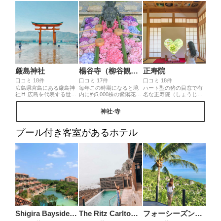
く、情景が目に浮かびま
す。季節ならではのメニ
ューの中でも特に繊細で
芸術的でオススメなパフ
ェです𓇥𓌈 ˎˊ˗
厳島神社
楊谷寺（柳谷観音）
正寿院
口コミ 18件
口コミ 17件
口コミ 18件
広島県宮島にある厳島神
毎年この時期になると境
ハート型の猪の目窓で有
社⛩ 広島を代表する世界
内に約5,000株の紫陽花が
名な正寿院（しょうじゅ
遺産でもあり、日本三景
モリモリ咲き誇ります😊
いん）。それだけではな
にも選ばれている、一生
💠ここには紫陽花が綺麗
く１つ１つ絵が違う美し
神社·寺
に一度は訪れたい場所で
に敷き詰められた花手水
い天井がにも目が留まり
す！干潮時には鳥居のす
があり、色とりどりでと
ます。夏は風鈴の美し音
ぐ下まで行くことができ
ても美しいです😌💐💐💐
色を聞きながらお茶も頂
プール付き客室があるホテル
ます🌞 潮の満ち引きによ
あじさいウィーク開催中
けくことができます。
って景色が変わるので一
ですので、ぜひモリモリ
日中島にいるのがおすす
の紫陽花と花手水を見に
め！鹿と触れ合ったり食
行ってみてください🥰
べ歩きしたりと丸一日過
ごせます🌊
Shigira Bayside Suite ALLAMANDA
The Ritz Carlton Langkawi
フォーシーズンズリゾート・サムイ