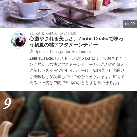
20
YUIKO_KIRAPURI
26.08.05
心癒やされる美しさ、Zentis Osakaで味わ
う初夏の桃アフタヌーンティー
Upstairz Lounge Bar Restaurant
ZentisOsakaのレストランUPSTAIRZで、洗練されたピ
ンク尽くしの桃アフタヌーンティーを。息をのむほど
に美しいスイーツやセイボリーは、毎回見た目の良さ
と美味しさが調和していて心から癒されます。広くて
明るい上質な空間で至福のひとときを過ごせるおすす
めのホテルアフタヌーンティーです。
9