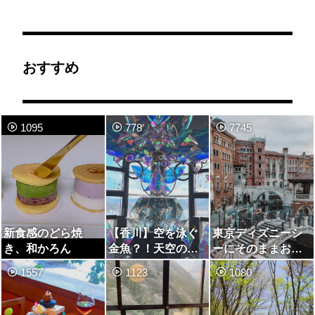
おすすめ
1095
778
7745
新食感のどら焼
【香川】空を泳ぐ
東京ディズニーシ
き、和かろん
金魚？！天空のア
ーにそのままお泊
クアリウムソラキ
まり
1557
1123
1080
ン