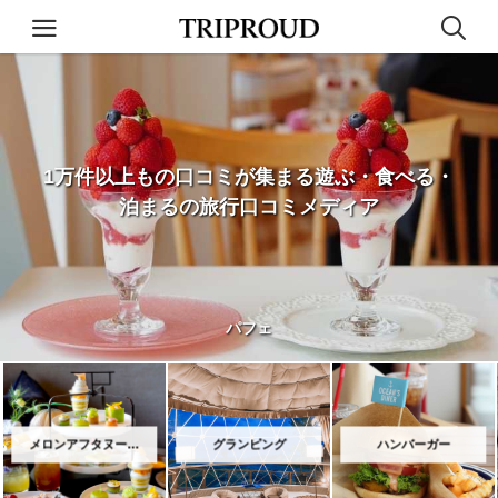
1万件以上もの口コミが集まる
遊ぶ・食べる・
泊まるの旅行口コミメディア
パフェ
メロンアフタヌーンティー
グランピング
ハンバーガー