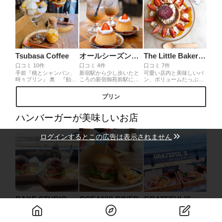
good。
眺めたり、、贅沢な休日
を過ごせること間違いな
しです！
Tsubasa Coffee
オールシーズンズコーヒー
The Little Bakery Tokyo
口コミ 10件
口コミ 4件
口コミ 7件
手前『桃とシャンパン、
新宿駅から少し歩いたと
可愛い店内と美味しいパ
時々プリン』 奥 『飴の
ころの新宿御苑前駅にあ
ン、ボリュームたっぷり
ち珈琲、ところにより果
る「オールシーズンズコ
のプリンパフェ♡ オープ
実』名前も素敵なこちら
ーヒー」では、コーヒー
ンテラスで美味しくおし
プリン
のパフェは1つの中に沢山
各種に加えて、クリーム
ゃれに、ゆったりとした
の食材や食感が詰まって
ソーダやプリンがあり、
時間を過ごす事ができま
います。また別添の桃や
ほっこりカフェタイムを
す！
ハンバーガーが美味しいお店
エスプレッソで追い桃や
楽しめます。苦めの大人
味変が出来て最後まで飽
なカラメルと硬めながら
きないです！
も滑らかなプリンとコー
ログインするとこの広告は表示されません
ヒーを楽しむ時間は新宿
の喧騒を忘れさせてくれ
る癒しのひとときです。
土日は並ぶほどの人気で
す。
BAKE STUDIO OKAZAKI 岡崎製パン所
OCEAN'S DINER
GRATEFUL'S オーシャンダイナーズ店
口コミ 4件
口コミ 2件
口コミ 2件
今や三豊市のウユニ塩湖
A-factoryにある本格ハン
朝7:30〜Openなので、モ