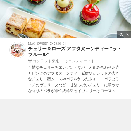
25
MAO_SWEET
26.08.04
チェリー＆ローズ アフタヌーンティー “ラ・
フルール”
コンラッド東京 トゥエンティエイト
可憐なチェリーをエレガントなバラと組み合わせた赤
とピンクのアフタヌーンティー🍒鮮やかレッドの大き
なチェリー型ムースやバラを飾ったタルト、バラとラ
イチのヴェリーヌなど、甘酸っぱいチェリーに華やか
な香りのバラが相性抜群🌹セイヴォリーはローストビ
ーフやカニなどの食材を使ってサンドイッチやタルタ
ルに🦀