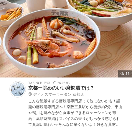
11
TABINCHUYOU
26.08.03
京都一眺めのいい麻辣湯では？
ディオスマーラータン 京都店
こんな絶景すぎる麻辣湯専門店って他にないかも！話
題の麻辣湯専門店へ！京阪三条駅から徒歩約2分、東山
や鴨川を眺めながら食事ができるロケーションが最
高！薬膳麻辣湯はスパイスの香りがしっかり感じられ
て奥深い味わい✨そんなに辛くないよ！好きな具材を
選んで自分好みにカスタマイズできるのも👍