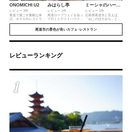
ONOMICHI U2
みはらし亭
ミーシャのハーブ庭園 ブーケ ダルブル
レビュー 3件
レビュー 1件
レビュー 1件
尾道で過ごす素敵な休
尾道ロープウェイを辿っ
広島県尾道市と言えば、
日。ホテルやレストラ
て行くとゲストハウス兼
「ねこのほそみち」と言
ン、カフェなどが揃う複
カフェのこちらのお店が
われる道がある程ねこが
合施設『ONOMICHI
あります。窓から見える
多い街。そんな街にあ
尾道市の景色が良いカフェ･レストラン
U2』。改装された倉庫の
尾道や向島を見ながら、
る、ハーブ庭園ブーケダ
テラス席からは穏やかな
広島県名産の柑橘系のケ
ルブル🌿美味しいハーブ
瀬戸内海を一望。オシャ
ーキや飲み物を頂くこと
ティーに加え、店から一
レで穏やかな尾道の休日
ができます。レトロな店
望出来る素晴らしい景色
を過ごす事ができます♪
内には風情があり、新聞
✨ジブリに出てきそうな
や本や雑誌を楽しむこと
素敵なインテリア📖まる
ができます。
でジブリ映画の主人公に
レビューランキング
なった気分になりません
か？中では占いもしても
らえますよ🔮
1