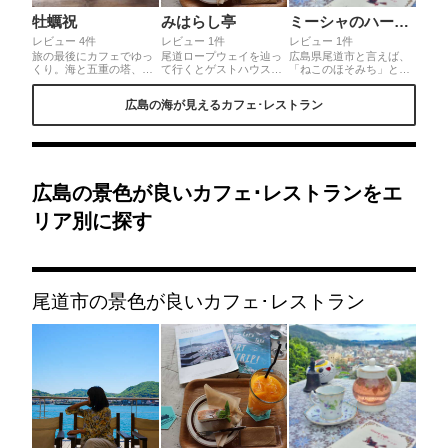
牡蠣祝
みはらし亭
ミーシャのハーブ庭園 ブーケ ダルブル
レビュー 4件
レビュー 1件
レビュー 1件
旅の最後にカフェでゆっ
尾道ロープウェイを辿っ
広島県尾道市と言えば、
くり。海と五重の塔、一
て行くとゲストハウス兼
「ねこのほそみち」と言
番景色が楽しめる席に案
カフェのこちらのお店が
われる道がある程ねこが
内してもらえました！！
あります。窓から見える
多い街。そんな街にあ
広島の海が見えるカフェ･レストラン
コーヒーが美味しくて。
尾道や向島を見ながら、
る、ハーブ庭園ブーケダ
テラスにも出られます。
広島県名産の柑橘系のケ
ルブル🌿美味しいハーブ
ーキや飲み物を頂くこと
ティーに加え、店から一
ができます。レトロな店
望出来る素晴らしい景色
内には風情があり、新聞
✨ジブリに出てきそうな
や本や雑誌を楽しむこと
素敵なインテリア📖まる
ができます。
でジブリ映画の主人公に
広島の景色が良いカフェ･レストランをエ
なった気分になりません
か？中では占いもしても
リア別に探す
らえますよ🔮
尾道市の景色が良いカフェ･レストラン