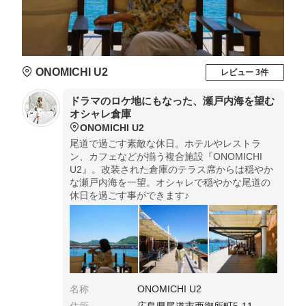
ONOMICHI U2
レビュー 3件
ドラマのロケ地にもなった、瀬戸内海を望む
オシャレ倉庫
ONOMICHI U2
尾道で過ごす素敵な休日。ホテルやレストラ
ン、カフェなどが揃う複合施設『ONOMICHI
U2』。改装された倉庫のテラス席からは穏やか
な瀬戸内海を一望。オシャレで穏やかな尾道の
休日を過ごす事ができます♪
名称
ONOMICHI U2