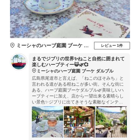
ミーシャのハーブ庭園 ブーケ ダルブル
レビュー 1件
まるでジブリの世界✨ねこと自然に囲まれて
楽しむハーブティー😺🌿💞
ミーシャのハーブ庭園 ブーケ ダルブル
広島県尾道市と言えば、「ねこのほそみち」と
言われる道がある程ねこが多い街。そんな街に
ある、ハーブ庭園ブーケダルブル🌿美味しいハ
ーブティーに加え、店から一望出来る素晴らし
い景色✨ジブリに出てきそうな素敵なインテリ
ア📖まるでジブリ映画の主人公になった気分に
なりませんか？中では占いもしてもらえますよ
🔮