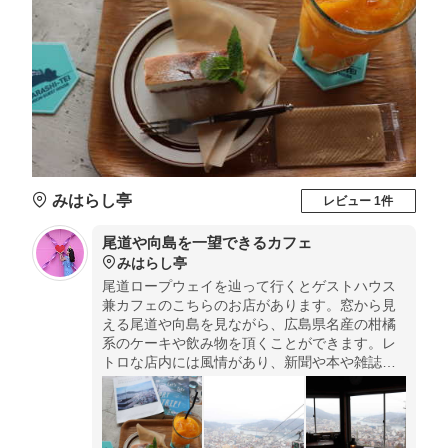
みはらし亭
レビュー 1件
尾道や向島を一望できるカフェ
みはらし亭
尾道ロープウェイを辿って行くとゲストハウス
兼カフェのこちらのお店があります。窓から見
える尾道や向島を見ながら、広島県名産の柑橘
系のケーキや飲み物を頂くことができます。レ
トロな店内には風情があり、新聞や本や雑誌を
楽しむことができます。