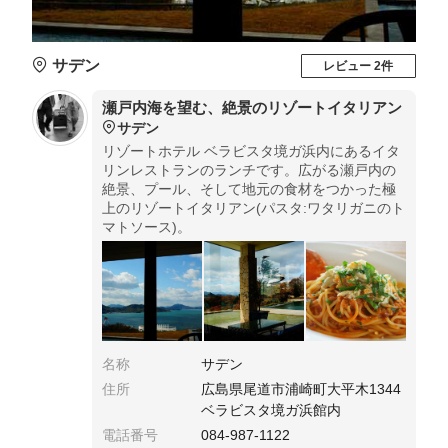
サデン
レビュー 2件
瀬戸内海を望む、絶景のリゾートイタリアン
サデン
リゾートホテル ベラビスタ境ガ浜内にあるイタ
リンレストランのランチです。広がる瀬戸内の
絶景、プール、そして地元の食材をつかった極
上のリゾートイタリアン(パスタ:ワタリガニのト
マトソース)。
名称
サデン
住所
広島県尾道市浦崎町大平木1344
ベラビスタ境ガ浜館内
電話番号
084-987-1122