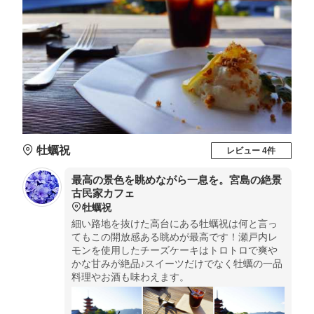
牡蠣祝
レビュー 4件
最高の景色を眺めながら一息を。宮島の絶景
古民家カフェ
牡蠣祝
細い路地を抜けた高台にある牡蠣祝は何と言っ
てもこの開放感ある眺めが最高です！瀬戸内レ
モンを使用したチーズケーキはトロトロで爽や
かな甘みが絶品♪スイーツだけでなく牡蠣の一品
料理やお酒も味わえます。