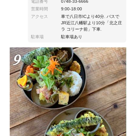
電話番号
0748-33-6666
営業時間
9:00-18:00
アクセス
車で八日市ICより40分. バスで
JR近江八幡駅より10分「北之庄
ラ コリーナ前」下車.
駐車場
駐車場あり
9