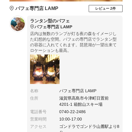
パフェ専門店 LAMP
レビュー 2件
ランタン型のパフェ
パフェ専門店 LAMP
店内は無数のランプが灯る夜の森をイメージし
た幻想的な空間。パフェの専門店でランタン型
の容器に入れてくれます。琵琶湖が一望出来て
ロケーションも最高。
名称
パフェ専門店 LAMP
住所
滋賀県高島市今津町日置前
4201-1 箱館山スキー場
電話番号
0740-22-2486
営業時間
10:00-17:00
アクセス
ゴンドラでゴンドラ山麓駅より8