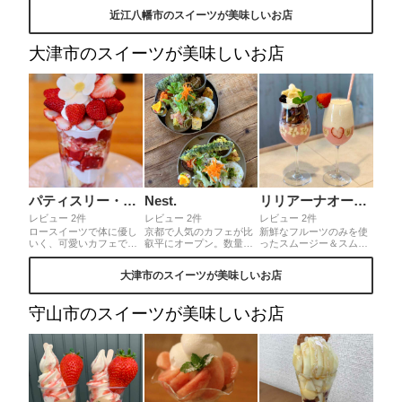
フラッグシップ店。ミル
だきました。甘さも程よ
🐇 いちご畑はグラスケー
近江八幡市のスイーツが美味しいお店
ク感たっぷりのアイスか
く、美味しいです。
キ🍰 うさぎ親子はパンナ
ら焼立てバームクーヘ
コッタムース パンナコッ
ン、さまざまなお菓子が
タの底面には ドライいち
大津市のスイーツが美味しいお店
自然と触れ合いながら楽
ごなどが入っていて ささ
しめる癒しのお店です。
やかな幸せ💗
◎名神高速道路「八日市
IC」より車で約40分。営
業時間9時から。人気ス
イーツは売り切れる可能
性あり。
パティスリー・ユーピ・ユーピ
Nest.
リリアーナオーガニックカフェ
レビュー 2件
レビュー 2件
レビュー 2件
ロースイーツで体に優し
京都で人気のカフェが比
新鮮なフルーツのみを使
いく、可愛いカフェで苺
叡平にオープン。数量限
ったスムージー＆スムパ
20個以上使った超苺グラ
定の20種類の野菜プレー
フェ。スムパフェとは、
ンパルフェがいただけま
ト🍅🍆 品数多くて色鮮や
スムージーの上に豆乳ホ
大津市のスイーツが美味しいお店
す。キラキラ苺がいっぱ
かで一つ一つ丁寧に手間
イップや、ココナッツタ
いでパフェの中も色々な
かけられてます。 元パテ
ピオカ、ナッツなど、ヘ
お味で最後まで飽きずに
ィシエならではの個性豊
ルシー志向のスイーツで
守山市のスイーツが美味しいお店
食べられますよ☆カフェ
かなスイーツも豊富です
す。スムージーは好きな
は土日限定で予約必須な
🍰
フルーツを2つ組み合わ
ようです
せて作って頂けます♪