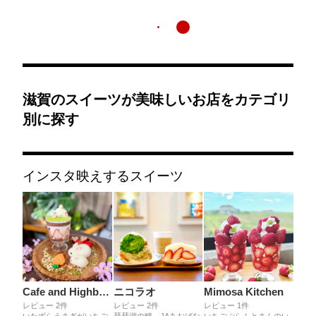
滋賀のスイーツが美味しいお店をカテゴリ
別に探す
インスタ映えするスイーツ
Cafe and Highball Bar CAN
ニコラオ
Mimosa Kitchen
レビュー 2件
レビュー 2件
レビュー 1件
いたずらうさぎがいちご
琵琶湖の畔、JAあおばな
いちごぷらんとさんのい