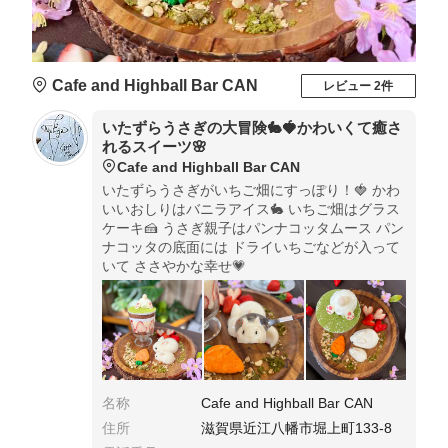
Cafe and Highball Bar CAN
レビュー 2件
いたずらうさぎの大冒険🐇🍓かわいくて癒さ
れるスイーツ🌸
Cafe and Highball Bar CAN
いたずらうさぎがいちご畑にすっぽり！🍓 かわ
いいおしりはバニラアイス🐇 いちご畑はグラス
ケーキ🍰 うさぎ親子はパンナコッタムース パン
ナコッタの底面には ドライいちごなどが入って
いて ささやかな幸せ💗
名称
Cafe and Highball Bar CAN
住所
滋賀県近江八幡市堀上町133-8