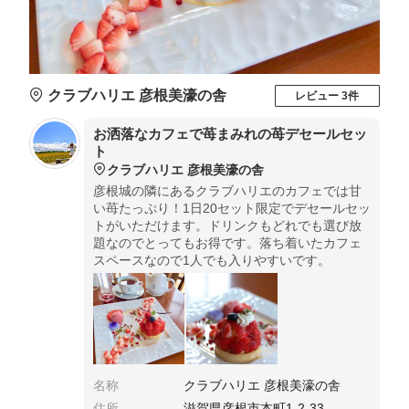
クラブハリエ 彦根美濠の舎
レビュー 3件
お洒落なカフェで苺まみれの苺デセールセッ
ト
クラブハリエ 彦根美濠の舎
彦根城の隣にあるクラブハリエのカフェでは甘
い苺たっぷり！1日20セット限定でデセールセッ
トがいただけます。ドリンクもどれでも選び放
題なのでとってもお得です。落ち着いたカフェ
スペースなので1人でも入りやすいです。
名称
クラブハリエ 彦根美濠の舎
住所
滋賀県彦根市本町1-2-33