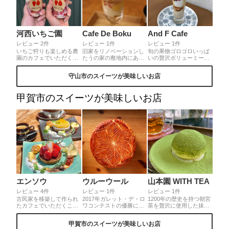
河西いちご園
Cafe De Boku
And F Cafe
レビュー 2件
レビュー 1件
レビュー 1件
いちご狩りも楽しめる農
旧家をリノベーションし
旬の果物ゴロゴロいっぱ
園のカフェでいただく朝
たうの家の敷地内にある
いの贅沢ボリューミーパ
摘み苺のパフェ。甘く濃
カフェ。桃のパフェは季
フェなのにお値打ち価格
い大きな苺はソフトクリ
節限定です。ジューシー
でいただけます！この時
守山市のスイーツが美味しいお店
ームとの相性抜群♫いち
な桃がぐるりと敷き詰め
は洋梨パフェ。完熟して
ご狩りも人気の為予約を
てあり、パフェ中間にふ
ないと提供しないという
オススメします。
わふわのシフォンケーキ
徹底ぶり！お食事もメニ
甲賀市のスイーツが美味しいお店
で色々な食感が楽しめま
ュー豊富です
す♪
エンソウ
ウルーウール
山本園 WITH TEA
レビュー 4件
レビュー 1件
レビュー 1件
古民家を移築して作られ
2017年ガレット・デ・ロ
1200年の歴史を持つ朝宮
たカフェでいただくこだ
ワコンテストの優勝に輝
茶を贅沢に使用した抹茶
わりのタルトは、まるで
いたのは、滋賀の里山に
ティラミス。口当たりは
キャンパスに描かれた絵
ある小さなパン屋さん。
滑らか。食べた瞬間口い
甲賀市のスイーツが美味しいお店
画のように美しくフォト
おいしいだけでなく美し
っぱいお茶の香りが広が