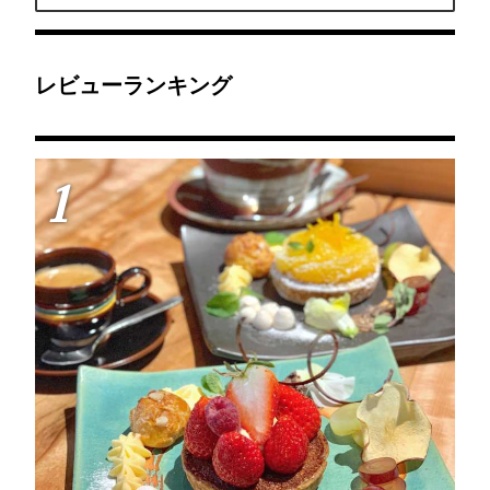
ジェニック。
すぎる絵柄にうっとり♡
ります。
他の焼菓子やパンも絶品
で、わざわざ訪れる価値
大いにあり！◎山あいの
不便な場所にもかかわら
ず、週3日ほどの営業日
レビューランキング
には開店と同時にお客が
詰めかけ、午後には完売
に。イベントでも行列
で、1時間で完売するな
ど大人気。月ごとの営業
日やイベント出店は、HP
1
などで要チェック。