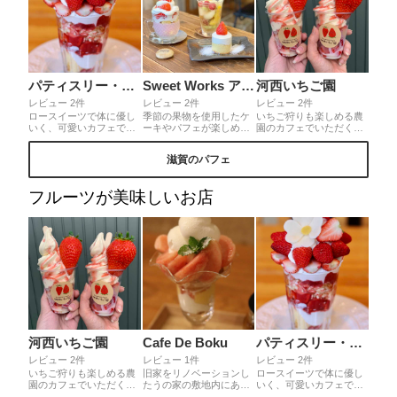
パティスリー・ユーピ・ユーピ
Sweet Works アラベスク舎
河西いちご園
レビュー 2件
レビュー 2件
レビュー 2件
ロースイーツで体に優し
季節の果物を使用したケ
いちご狩りも楽しめる農
いく、可愛いカフェで苺
ーキやパフェが楽しめま
園のカフェでいただく朝
20個以上使った超苺グラ
す🍰🍓🍹 木の温もりのあ
摘み苺のパフェ。甘く濃
ンパルフェがいただけま
る店内も居心地よく過ご
い大きな苺はソフトクリ
滋賀のパフェ
す。キラキラ苺がいっぱ
せます🌿
ームとの相性抜群♫いち
いでパフェの中も色々な
ご狩りも人気の為予約を
お味で最後まで飽きずに
オススメします。
フルーツが美味しいお店
食べられますよ☆カフェ
は土日限定で予約必須な
ようです
河西いちご園
Cafe De Boku
パティスリー・ユーピ・ユーピ
レビュー 2件
レビュー 1件
レビュー 2件
いちご狩りも楽しめる農
旧家をリノベーションし
ロースイーツで体に優し
園のカフェでいただく朝
たうの家の敷地内にある
いく、可愛いカフェで苺
摘み苺のパフェ。甘く濃
カフェ。桃のパフェは季
20個以上使った超苺グラ