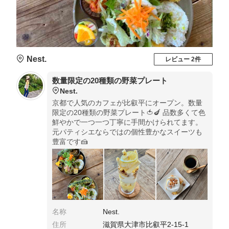
Nest.
レビュー 2件
数量限定の20種類の野菜プレート
Nest.
京都で人気のカフェが比叡平にオープン。数量
限定の20種類の野菜プレート🍅🍆 品数多くて色
鮮やかで一つ一つ丁寧に手間かけられてます。
元パティシエならではの個性豊かなスイーツも
豊富です🍰
名称
Nest.
住所
滋賀県大津市比叡平2-15-1