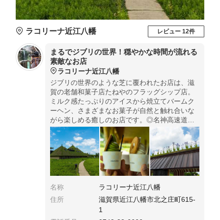
ラコリーナ近江八幡
レビュー 12件
まるでジブリの世界！穏やかな時間が流れる
素敵なお店
ラコリーナ近江八幡
ジブリの世界のような芝に覆われたお店は、滋
賀の老舗和菓子店たねやのフラッグシップ店。
ミルク感たっぷりのアイスから焼立てバームク
ーヘン、さまざまなお菓子が自然と触れ合いな
がら楽しめる癒しのお店です。◎名神高速道路
「八日市IC」より車で約40分。営業時間9時か
ら。人気スイーツは売り切れる可能性あり。
名称
ラコリーナ近江八幡
住所
滋賀県近江八幡市北之庄町615-
1