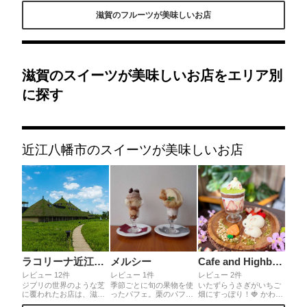
い大きな苺はソフトクリ
節限定です。ジューシー
ンパルフェがいただけま
滋賀のフルーツが美味しいお店
ームとの相性抜群♫いち
な桃がぐるりと敷き詰め
す。キラキラ苺がいっぱ
ご狩りも人気の為予約を
てあり、パフェ中間にふ
いでパフェの中も色々な
オススメします。
わふわのシフォンケーキ
お味で最後まで飽きずに
で色々な食感が楽しめま
食べられますよ☆カフェ
す♪
は土日限定で予約必須な
ようです
滋賀のスイーツが美味しいお店をエリア別
に探す
近江八幡市のスイーツが美味しいお店
ラコリーナ近江八幡
メルシー
Cafe and Highball Bar CAN
レビュー 12件
レビュー 1件
レビュー 2件
ジブリの世界のような芝
季節ごとに旬の果物を使
いたずらうさぎがいちご
に覆われたお店は、滋賀
ったパフェ。栗のパフェ
畑にすっぽり！🍓 かわい
の老舗和菓子店たねやの
とりんごのパフェをいた
いおしりはバニラアイス