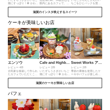
畑にすっぽり！🍓 かわい
館内にあるカフェで、サ
ちごをひとパックを贅沢
いおしりはバニラアイス
ンドの断面がフォトジェ
に使用✨ショートケーキ
🐇 いちご畑はグラスケー
ニックなのが特徴。ビー
やアイス シナモンクッキ
滋賀のインスタ映えするスイーツ
キ🍰 うさぎ親子はパンナ
ンズバジルチキンはグリ
ーなどいろいろな味わい
コッタムース パンナコッ
ーンリーフにバジルチキ
が楽しめる💗とてもお値
タの底面には ドライいち
ン、ひよこ豆、レッドキ
打ち😍いちごの花もつい
ケーキが美味しいお店
ごなどが入っていて ささ
ドニービーンズをミック
ていて可愛さ倍増🍓テラ
やかな幸せ💗
スし、トマトとクリーム
ス席は室内なのに窓を開
チーズを挟んだ食べ応え
けると本当テラス💕のど
のあるサンド。こはるフ
かな風景が広がり癒され
ルーツはこはる農園の完
る〜🥰目の前は無農薬肥
熟いちごを使ったいちご
料の畑なんだって✨
クリームサンドです。
エンソウ
Cafe and Highball Bar CAN
Sweet Works アラベスク舎
レビュー 4件
レビュー 2件
レビュー 2件
古民家を移築して作られ
いたずらうさぎがいちご
季節の果物を使用したケ
たカフェでいただくこだ
畑にすっぽり！🍓 かわい
ーキやパフェが楽しめま
わりのタルトは、まるで
いおしりはバニラアイス
す🍰🍓🍹 木の温もりのあ
キャンパスに描かれた絵
🐇 いちご畑はグラスケー
る店内も居心地よく過ご
滋賀のケーキが美味しいお店
画のように美しくフォト
キ🍰 うさぎ親子はパンナ
せます🌿
ジェニック。
コッタムース パンナコッ
タの底面には ドライいち
パフェ
ごなどが入っていて ささ
やかな幸せ💗