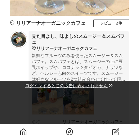
リリアーナオーガニックカフェ
レビュー 2件
見た目よし、味よしのスムージー＆スムパフ
ェ
リリアーナオーガニックカフェ
新鮮なフルーツのみを使ったスムージー＆スム
パフェ。スムパフェとは、スムージーの上に豆
乳ホイップや、ココナッツタピオカ、ナッツな
ど、ヘルシー志向のスイーツです。スムージー
は好きなフルーツを2つ組み合わせて作って頂け
ます♪
ログインするとこの広告は表示されません
名称
リリアーナオーガニックカフェ
住所
滋賀県大津市栄町13-14
電話番号
077-576-5108