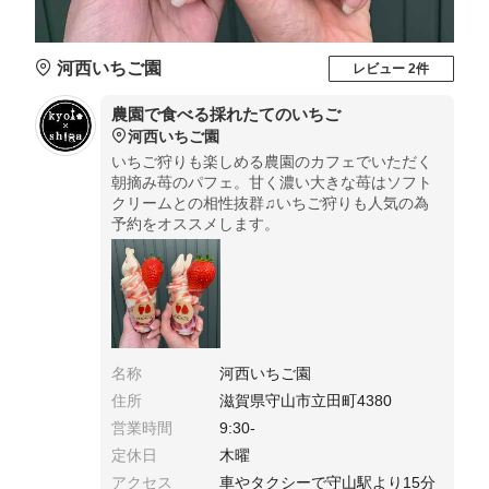
河西いちご園
レビュー 2件
農園で食べる採れたてのいちご
河西いちご園
いちご狩りも楽しめる農園のカフェでいただく
朝摘み苺のパフェ。甘く濃い大きな苺はソフト
クリームとの相性抜群♫いちご狩りも人気の為
予約をオススメします。
名称
河西いちご園
住所
滋賀県守山市立田町4380
営業時間
9:30-
定休日
木曜
アクセス
車やタクシーで守山駅より15分