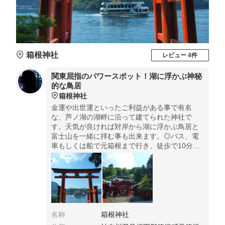
箱根神社
レビュー 4件
関東屈指のパワースポット！湖に浮かぶ神秘
的な鳥居
箱根神社
金運や出世運といったご利益がある事で有名
な、芦ノ湖の湖畔に沿って建てられた神社で
す。天気が良ければ対岸から湖に浮かぶ鳥居と
富士山を一緒に拝む事も出来ます。◎バス、電
車もしくは船で元箱根まで行き、徒歩で10分程
です。駐車場あり。
名称
箱根神社