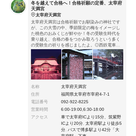
冬を越えて合格へ！合格祈願の定番、太宰府
天満宮
太宰府天満宮
太宰府天満宮は合格祈願でお馴染みの神社です
が、この大雪の中、季節限定の梅をイメージし
た桃色のおみくじが鮮やか！冬の受験生時代を
乗り越え、合格の春をつかみ取ろうという多く
の受験生の祈りを感じましたよ。◎西鉄電車や
バスで容易にアクセスできます。また、広い駐
車場も用意されてます。
名称
太宰府天満宮
住所
福岡県太宰府市宰府4-7-1
電話番号
092-922-8225
営業時間
6:00-19:00,6:30-18:00
アクセス
車で太宰府ICより15分、筑紫野
ICより20分. 太宰府駅より徒歩5
分. バスで博多駅より42分「大