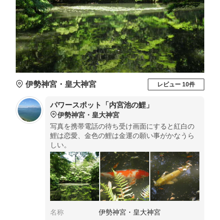
伊勢神宮・皇大神宮
レビュー 10件
パワースポット「内宮池の鯉」
伊勢神宮・皇大神宮
写真を携帯電話の待ち受け画面にすると紅白の
鯉は恋愛、金色の鯉は金運の願い事がかなうら
しい。
名称
伊勢神宮・皇大神宮