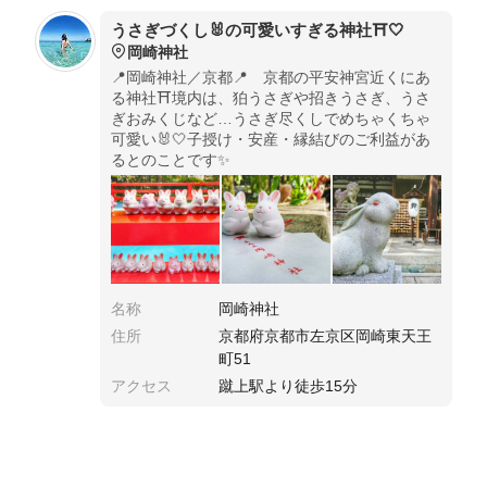
うさぎづくし🐰の可愛いすぎる神社⛩️🤍
岡崎神社
📍岡崎神社／京都📍 京都の平安神宮近くにあ
る神社⛩️境内は、狛うさぎや招きうさぎ、うさ
ぎおみくじなど…うさぎ尽くしでめちゃくちゃ
可愛い🐰🤍子授け・安産・縁結びのご利益があ
るとのことです✨
名称
岡崎神社
住所
京都府京都市左京区岡崎東天王
町51
アクセス
蹴上駅より徒歩15分