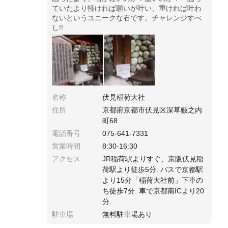
ていたより軽ければ願いが叶い、重ければ叶わ
ないというユニークな石です。チャレンジすべ
し!!
名称
伏見稲荷大社
住所
京都府京都市伏見区深草藪之内
町68
電話番号
075-641-7331
営業時間
8:30-16:30
アクセス
JR稲荷駅よりすぐ、京阪伏見稲
荷駅より徒歩5分. バスで京都駅
より15分「稲荷大社前」下車の
ち徒歩7分. 車で京都南ICより20
分.
駐車場
無料駐車場あり