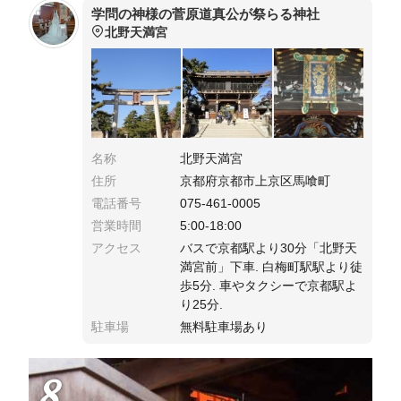
学問の神様の菅原道真公が祭らる神社
北野天満宮
名称
北野天満宮
住所
京都府京都市上京区馬喰町
電話番号
075-461-0005
営業時間
5:00-18:00
アクセス
バスで京都駅より30分「北野天
満宮前」下車. 白梅町駅駅より徒
歩5分. 車やタクシーで京都駅よ
り25分.
駐車場
無料駐車場あり
8