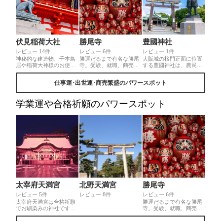
5分程度。徒歩可。
伏見稲荷大社
勝尾寺
豊國神社
レビュー 14件
レビュー 6件
レビュー 1件
神秘的な建造物、千本鳥
勝運だるまで有名な勝尾
大阪城の桜門正面に位置
居や稲荷大神様のお使い
寺。受験、就職、商売な
する豊國神社は、農民か
の狐などなど見所は多数
ど、あらゆる場面での勝
ら天下人まで上り詰めた
あります。何よりも商売
運を祈願しに、多くの
豊臣秀吉を御祭神とする
仕事運･出世運･商売繁盛のパワースポット
繁盛・五穀豊穣の神様で
人々が訪れます。沢山の
神社で、全国でも有数の
すのでご利益を授かりに
だるまたちがお出迎えし
出世開運のパワースポッ
参拝することが第一で
てくれます。
トとして知られていま
学業運や合格祈願のパワースポット
す。
す。
太宰府天満宮
北野天満宮
勝尾寺
レビュー 5件
レビュー 8件
レビュー 6件
太宰府天満宮は合格祈願
勝運だるまで有名な勝尾
でお馴染みの神社です
寺。受験、就職、商売な
が、この大雪の中、季節
ど、あらゆる場面での勝
限定の梅をイメージした
運を祈願しに、多くの