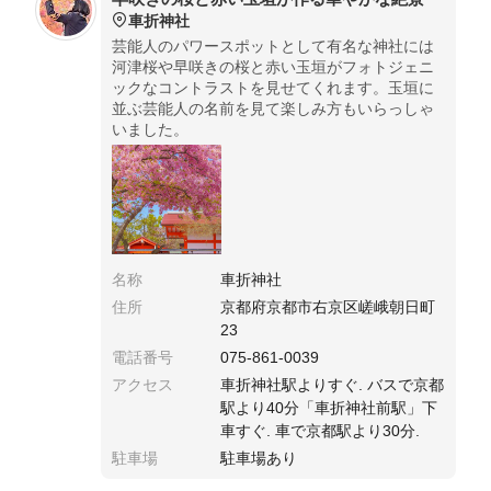
車折神社
芸能人のパワースポットとして有名な神社には
河津桜や早咲きの桜と赤い玉垣がフォトジェニ
ックなコントラストを見せてくれます。玉垣に
並ぶ芸能人の名前を見て楽しみ方もいらっしゃ
いました。
名称
車折神社
住所
京都府京都市右京区嵯峨朝日町
23
電話番号
075-861-0039
アクセス
車折神社駅よりすぐ. バスで京都
駅より40分「車折神社前駅」下
車すぐ. 車で京都駅より30分.
駐車場
駐車場あり