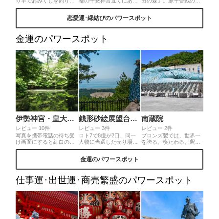
り竿でおみくじを釣り上
都の平安神宮近くにある
田の森」。源平合戦の戦
げる「鯛みくじ」があり
神社⛩️境内は、狛うさぎ
場になったと言われる地
ます。鯛をかたどったこ
や招きうさぎ、うさぎお
ですがパワースポットと
恋愛運･縁結びのパワースポット
のおみくじ、見た目のイ
みくじなど…うさぎ尽く
しても評判がよく、最近
ンパクト大ですよね！画
しでめちゃくちゃ可愛い
では池に浮かべるかわい
像の赤い「一年安鯛」の
🐰🤍子授け・安産・縁結
い縁結びの水みくじも人
金運のパワースポット
他にも、ピンクの「あい
びのご利益があるとのこ
気です。◎水みくじは社
鯛」もあります♪ あい鯛
とです✨
務所で授与を受け生田の
おみくじは“恋みく
森へ。水占いの立て札が
じ”で、花言葉や恋愛の出
あるので、その池におみ
会い、その先のストーリ
くじを浸すと結果が表れ
ーまでが書かれているそ
ます。結び所に結んでも
う♡次回はあい鯛も釣り
持ち帰ってもOK
上げたい！
伊勢神宮・皇大神宮
銭形砂絵展望台（寛永通宝）
南蔵院
レビュー 10件
レビュー 3件
レビュー 2件
写真を携帯電話の待ち受
ロト7で8億が2口、同一
ブロンズ製では、世界一
け画面にすると紅白の鯉
人物に当選した売り場が
を誇る、横たわる、釈迦
は恋愛、金色の鯉は金運
あるなど金運の街として
涅槃像は全長41m、高さ
の願い事がかなうらし
知られる観音寺市。昔の
11m、重さ300トンもある
金運のパワースポット
い。
お金「寛永通宝」が描か
巨大な涅槃像で、大きさ
れた巨大砂絵があり、見
に圧倒されます。足の裏
ると一生お金に困らない
も巨大で触ることで身体
仕事運･出世運･商売繁盛のパワースポット
と言われる絶景の金運パ
健康や諸願の開運が叶う
ワースポットです。◎砂
とされています。◎金運
絵自体は海岸にあります
のパワースポットとして
が、展望台は同じ公園内
有名です。 城戸南蔵院前
にあり一方通行で入り口
駅下車徒歩３分
は一つしかないので分か
り易いです。麓から車で