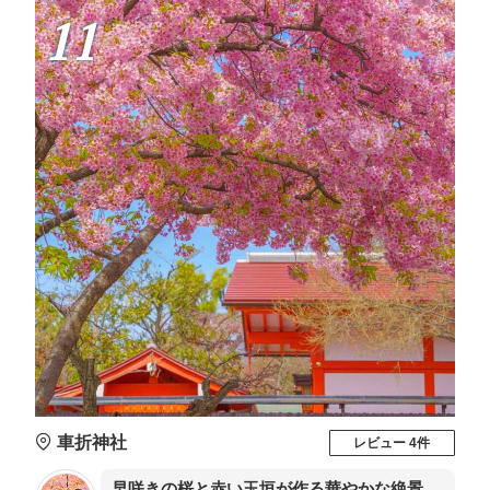
11
車折神社
レビュー 4件
早咲きの桜と赤い玉垣が作る華やかな絶景