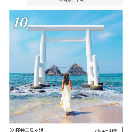
宰府駅」下車.
10
桜井二見ヶ浦
レビュー 11件