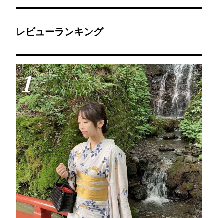
トで夏でも気温は25度程
びえ立つ岩山、美ら海を
度と涼しく、穴場スポッ
見渡す展望台…信仰疎く
トです。涼しく夏を感じ
とも…強い、何かを感じ
ながらコロナ対策万全に
る！◎年中無休、受付
お参りが出来ます。
9:00～17:00(10-3月は
レビューランキング
16:00)、バリアフリーコ
ース有(車椅子可)、大人
820円 ※小人、各割引HP
参照
1