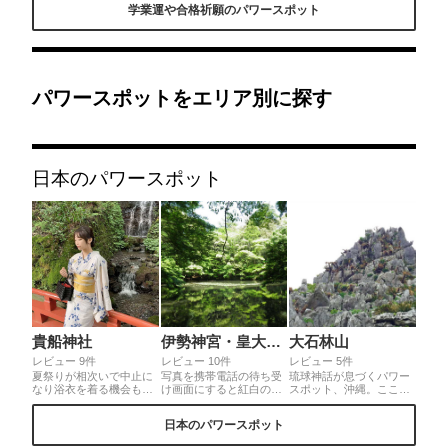
学業運や合格祈願のパワースポット
桃色のおみくじが鮮や
人々が訪れます。沢山の
か！冬の受験生時代を乗
だるまたちがお出迎えし
り越え、合格の春をつか
てくれます。
み取ろうという多くの受
験生の祈りを感じました
よ。◎西鉄電車やバスで
容易にアクセスできま
パワースポットをエリア別に探す
す。また、広い駐車場も
用意されてます。
日本のパワースポット
貴船神社
伊勢神宮・皇大神宮
大石林山
レビュー 9件
レビュー 10件
レビュー 5件
夏祭りが相次いで中止に
写真を携帯電話の待ち受
琉球神話が息づくパワー
なり浴衣を着る機会も減
け画面にすると紅白の鯉
スポット、沖縄。ここも
ってしまっていますが、
は恋愛、金色の鯉は金運
その聖地に在り、縁結び
貴船神社は浴衣を着てい
の願い事がかなうらし
や子宝、生まれ変りの
日本のパワースポット
くのにベストスポットで
い。
石、遊歩道をガイドと歩
す。有名なパワースポッ
くだけで聖地巡りに。そ