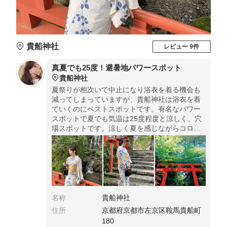
貴船神社
レビュー 9件
真夏でも25度！避暑地パワースポット
貴船神社
夏祭りが相次いで中止になり浴衣を着る機会も
減ってしまっていますが、貴船神社は浴衣を着
ていくのにベストスポットです。有名なパワー
スポットで夏でも気温は25度程度と涼しく、穴
場スポットです。涼しく夏を感じながらコロナ
対策万全にお参りが出来ます。
名称
貴船神社
住所
京都府京都市左京区鞍馬貴船町
180