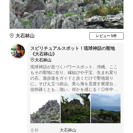
大石林山
レビュー 5件
スピリチュアルスポット！琉球神話の聖地
《大石林山》
大石林山
琉球神話が息づくパワースポット、沖縄。ここ
もその聖地に在り、縁結びや子宝、生まれ変り
の石、遊歩道をガイドと歩くだけで聖地巡り
に。そびえ立つ岩山、美ら海を見渡す展望台…
信仰疎くとも…強い、何かを感じる！◎年中無
休、受付9:00～17:00(10-3月は16:00)、バリア
フリーコース有(車椅子可)、大人820円 ※小人、
各割引HP参照
名称
大石林山