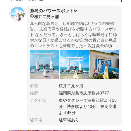
糸島のパワースポット✨
桜井二見ヶ浦
真っ白な鳥居と、しめ縄で結ばれた2つの夫婦
岩。 夫婦円満や縁結びを祈願するパワースポッ
ト なんだって。きっとしばらくは喧嘩せずに穏
やかな日々が過ごせるかな笑 海の青と白い鳥居
のコントラストも綺麗でした✨ 次は夏至の頃
に、2つの岩の間に沈む夕日を見に行きたいな。
名称
桜井二見ヶ浦
住所
福岡県糸島市志摩桜井3777
アクセス
車やタクシーで波多江駅より18
分、博多駅より40分、福岡空港
より45分.
駐車場
駐車場あり