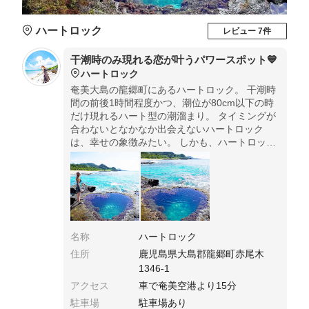
ハートロック
レビュー 7件
干潮時のみ現れる恋が叶うパワースポット💙
ハートロック
奄美大島の龍郷町にあるハートロック。 干潮時
間の前後1時間程度かつ、潮位が80cm以下の時
だけ現れるハート型の潮溜まり。 タイミングが
合わないとなかなか出会えないハートロック
は、幸せの象徴みたい。 しかも、ハートロック
の画像を待ち受け画面にすると恋愛運アップに
効果があるそうです☺️
名称
ハートロック
住所
鹿児島県大島郡龍郷町赤尾木
1346-1
アクセス
車で奄美空港より15分
駐車場
駐車場あり