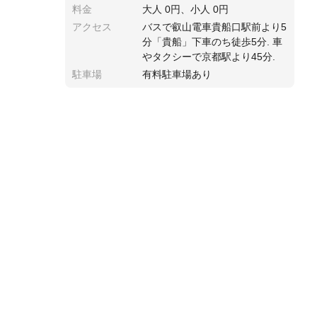
料金
大人 0円、小人 0円
アクセス
バスで叡山電車貴船口駅前より5
分「貴船」下車のち徒歩5分. 車
やタクシーで京都駅より45分.
駐車場
有料駐車場あり