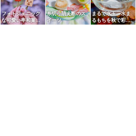
フォトジェニック
糸切り萌え断のス
まるで水玉。水ま
な可愛い串和菓子
イーツ
るもちを秋で彩り
🍁
ました