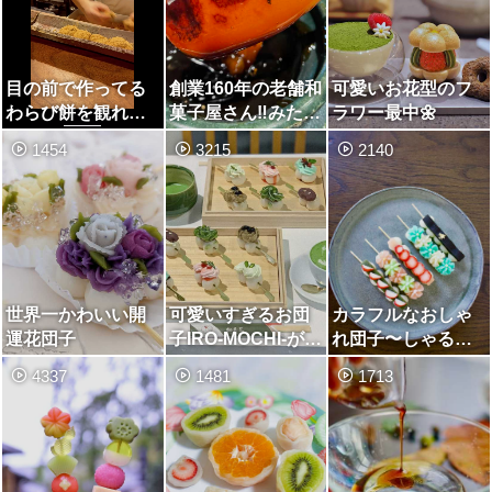
目の前で作ってる
創業160年の老舗和
可愛いお花型のフ
わらび餅を観れる
菓子屋さん‼︎みたら
ラワー最中🌼
👀自慢するほど美
し団子を食そう🍡
1454
3215
2140
味しいお店❤︎
世界一かわいい開
可愛いすぎるお団
カラフルなおしゃ
運花団子
子IRO-MOCHI-が登
れ団子〜しゃるう
場
ぃだんご〜🍡
4337
1481
1713