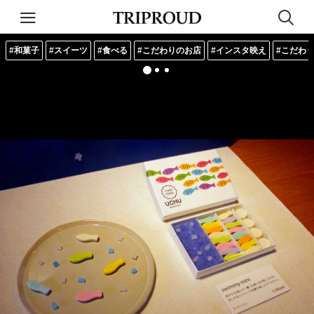
#和菓子
#スイーツ
#食べる
#こだわりのお店
#インスタ映え
#こだわ