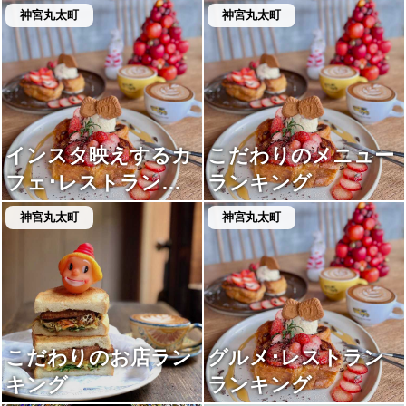
神宮丸太町
神宮丸太町
インスタ映えするカ
こだわりのメニュー
フェ･レストランラ
ランキング
ンキング
神宮丸太町
神宮丸太町
こだわりのお店ラン
グルメ･レストラン
キング
ランキング