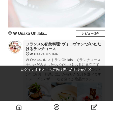
W Osaka Oh.lala...
レビュー 2件
フランスの伝統料理"ヴォロヴァン"がいただ
けるランチコース
W Osaka Oh.lala...
W OsakaのレストランOh lala...でランチコース
をいただきました✨パイ生地をお皿に見立てて
具を包んで焼くフランスの伝統料理"ヴォロヴァ
ログインするとこの広告は表示されません
ン"はお肉、野菜、魚介から好きな具を選べます
✨スープにデザートなど全てが絶品のランチ、
雰囲気も最高でオススメです💕