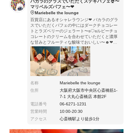
バカラのグラスでいただくステキパフェ🍨〜
マリベルズパフェ〜❤︎
Mariebelle the lounge
百貨店にあるオシャレラウンジ❤︎ バカラのグラ
スでいただくパフェの中にはダークチョコレー
トとラズベリーのジェラート〜ʚ♡ɞルビーチョ
コレートのクリームを合わせていただくと濃厚
な甘みとフルーティな酸味でおいしい〜☻❤︎赤
ワインで煮込んだチェリーがアクセントになっ
ています❤︎ ゴージャスなラウンジでのステキ時
間でした❤︎
名称
Mariebelle the lounge
住所
大阪府大阪市中央区心斎橋筋1-
7-1 大丸心斎橋店 本館2F
電話番号
06-6271-1231
営業時間
10:00-20:30
アクセス
心斎橋駅より徒歩1分