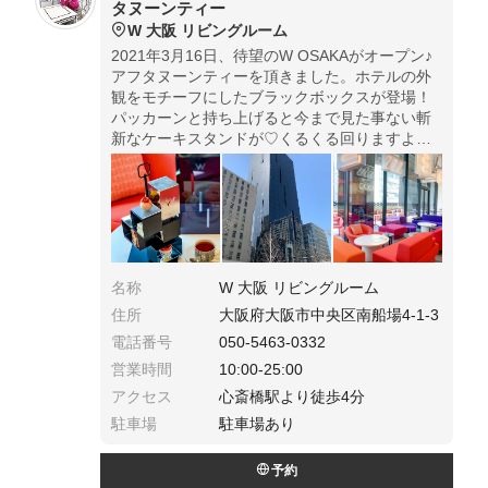
タヌーンティー
W 大阪 リビングルーム
2021年3月16日、待望のW OSAKAがオープン♪
アフタヌーンティーを頂きました。ホテルの外
観をモチーフにしたブラックボックスが登場！
パッカーンと持ち上げると今まで見た事ない斬
新なケーキスタンドが♡くるくる回りますよ〜
スイーツもセイヴォリーも美味しくて最高で
す。ドリンクはフリーフロー、大阪柄のカップ
に注目w
名称
W 大阪 リビングルーム
住所
大阪府大阪市中央区南船場4-1-3
電話番号
050-5463-0332
営業時間
10:00-25:00
アクセス
心斎橋駅より徒歩4分
駐車場
駐車場あり
予約