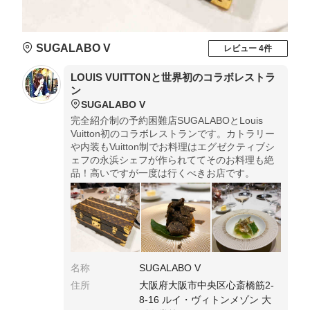
SUGALABO V
レビュー 4件
LOUIS VUITTONと世界初のコラボレストラ
ン
SUGALABO V
完全紹介制の予約困難店SUGALABOとLouis
Vuitton初のコラボレストランです。カトラリー
や内装もVuitton制でお料理はエグゼクティブシ
ェフの永浜シェフが作られててそのお料理も絶
品！高いですが一度は行くべきお店です。
名称
SUGALABO V
住所
大阪府大阪市中央区心斎橋筋2-
8-16 ルイ・ヴィトンメゾン 大