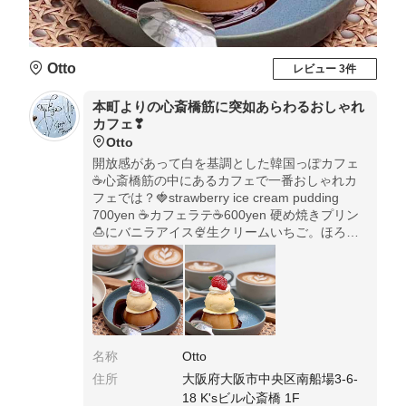
Otto
レビュー 3件
本町よりの心斎橋筋に突如あらわるおしゃれ
カフェ❣
Otto
開放感があって白を基調とした韓国っぽカフェ
☕️心斎橋筋の中にあるカフェで一番おしゃれカ
フェでは？🍓strawberry ice cream pudding
700yen ☕️カフェラテ☕️600yen 硬め焼きプリン
🍮にバニラアイス🍨生クリームいちご。ほろ苦
カラメルもたっぷりかかってる！
名称
Otto
住所
大阪府大阪市中央区南船場3-6-
18 K'sビル心斎橋 1F