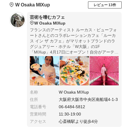
W Osaka MIXup
レビュー 13件
芸術を嗜むカフェ
W Osaka MIXup
フランスのアーティスト ルーカス・ビューフォ
ートさんとのコラボレーションカフェ「ルーカ
ス イン ザ カフェ」がマリオットブランドのラ
グジュアリー・ホテル「W大阪」の1F
「MIXup」4月17日にオープン！自分がアーティ
ストになりきれる。ドリンクも19種類から時間
まで飲み放題。5月15日までの期間限定カフェで
す！！
名称
W Osaka MIXup
住所
大阪府大阪市中央区南船場4-1-3
電話番号
06-6484-5812
営業時間
11:30-19:00
アクセス
心斎橋駅より徒歩4分