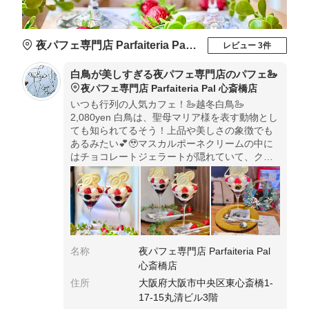
夜パフェ専門店 Parfaiteria Pal 心斎橋店
レビュー 3件
白鳥が美しすぎる夜パフェ専門店のパフェ🦢
夜パフェ専門店 Parfaiteria Pal 心斎橋店
いつも行列の人気カフェ！🦢越冬白鳥🦢
2,080yen 白鳥は、聖母マリア様を表す動物とし
ても知られてるそう！上品や美しさの象徴でも
あるみたい💕🥹マスカルポーネクリームの中に
はチョコレートジェラートが隠れていて、クリ
ームに覆われてるせいか溶けてない💕その下の
リバーブソルベも溶けてない⭐️
名称
夜パフェ専門店 Parfaiteria Pal
心斎橋店
住所
大阪府大阪市中央区東心斎橋1-
17-15丸清ビル3階