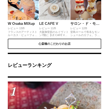
W Osaka MIXup
LE CAFE V
サロン・ド・モンシェール 心斎橋本店
レビュー 13件
レビュー 11件
レビュー 12件
フランスのアーティスト
大阪御堂筋のルイヴィト
堂島ロールで有名なモン
ルーカス・ビューフォー
ン7階に【LE CAFE V】
シュールのカフェ。ラグ
トさんとのコラボレーシ
が世界初のオープン♡ル
ジュアリーな店内は高級
ョンカフェ「ルーカス イ
イヴィトンの高級感あふ
感があり、優雅なひと時
心斎橋のこだわりのお店
ン ザ カフェ」がマリオ
れる世界観の中でセレブ
を過ごせます。季節限定
ットブランドのラグジュ
気分を味わえること間違
のパフェは見た目も華や
アリー・ホテル「W大
いなし♡繊細なプリント
かで美しい上にお味を最
阪」の1F 「MIXup」4月
ラテは一杯なんと1,600
高の逸品。
17日にオープン！自分が
円！！！ですが頼む価値
アーティストになりきれ
ある最高の一杯です♡
る。ドリンクも19種類か
レビューランキング
ら時間まで飲み放題。5
月15日までの期間限定カ
フェです！！
1