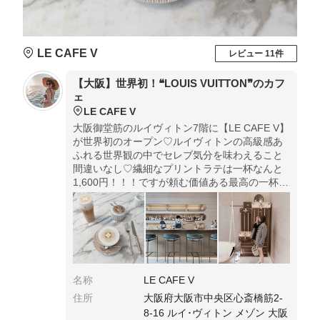
LE CAFE V
レビュー 11件
【大阪】世界初！❝LOUIS VUITTON❞のカフ
ェ
LE CAFE V
大阪御堂筋のルイヴィトン7階に【LE CAFE V】
が世界初のオープン♡ルイヴィトンの高級感あ
ふれる世界観の中でセレブ気分を味わえること
間違いなし♡繊細なプリントラテは一杯なんと
1,600円！！！ですが頼む価値ある最高の一杯で
す♡
名称
LE CAFE V
住所
大阪府大阪市中央区心斎橋筋2-
8-16 ルイ･ヴィトン メゾン 大阪