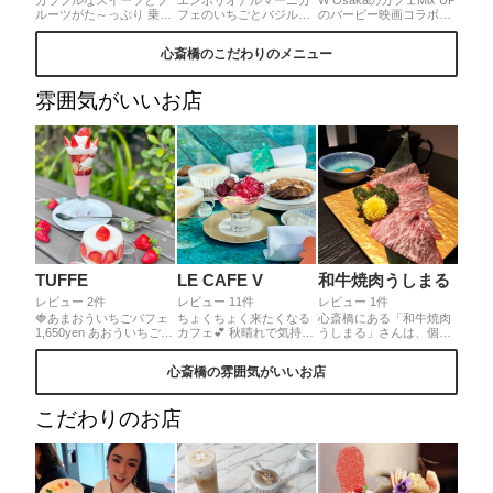
ルーツがた～っぷり 乗っ
フェのいちごとバジルミ
のバービー映画コラボカ
ててもちろん堂島ロール
ントのパフェをいただき
フェ"バービー・ザ・ムー
も！ ひとつひとつ丁寧に
ました。いちご、バジル
ビーカフェ"に行ってきま
心斎橋のこだわりのメニュー
作られてて美しい。 そし
ミント、フロマージュブ
した。ポップでかわいい
て、スイーツだけでなく
ランの爽やかでフレッシ
店内で、アメリカンスイ
アフタヌーンティーやお
ュな組み合わせが美味し
ーツのアフタヌーンティ
雰囲気がいいお店
料理に合わせるヴィトン
いパフェ。いちごを使っ
ー。パフェもキュートな
のわいんがいただけるの
たカプレーゼを食べてい
ピンク一色。バービーの
は大阪ではここだけ！ 素
るような美味しさのパフ
世界に浸れるアフタヌー
敵すぎるマリアージュに
ェでした。
ンティーです。
悶絶です。
TUFFE
LE CAFE V
和牛焼肉うしまる
レビュー 2件
レビュー 11件
レビュー 1件
🍓あまおういちごパフェ
ちょくちょく来たくなる
心斎橋にある「和牛焼肉
1,650yen あおういちごの
カフェ💕 秋晴れで気持ち
うしまる」さんは、個室
ムースとジャム アイスま
のいい日でした✨ こんな
で頂ける高級感満載の焼
であまおう苺の いちごづ
日はテラスがおすすめ💕
肉屋。どれもめちゃめち
心斎橋の雰囲気がいいお店
くしパフェ🍓 🍓カップケ
ぶどうのクープと幻の黒
ゃ美味しくて明らかに高
ーキいちご 800yen たっ
いちじくタルト🥧間違い
そうでしたが実はリーズ
ぷりのいちごとふわふわ
なく美味しい！カフェラ
ナブルで、新地とかで食
こだわりのお店
の生地、 カスタードの優
テなどvのつくドリンク
べるより半額くらいで済
しい甘みが 懐かしさを覚
は素敵なヴィトンのモノ
みます。目の前で仕上げ
える食感🥰 テラス席もあ
グラムのマークのアート
てくれる"うしまるスー
って気持ちいいよ🥰
が❤️
プ"は大感動！〆に食べた
特選肉のだし茶漬けも美
味すぎた