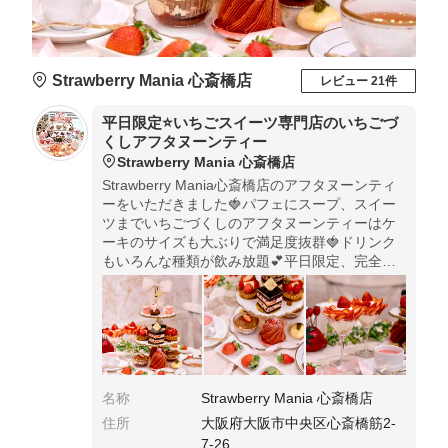
Strawberry Mania 心斎橋店
レビュー 21件
平日限定⭐️いちごスイーツ専門店のいちごづ
くしアフタヌーンティー
Strawberry Mania 心斎橋店
Strawberry Mania心斎橋店のアフタヌーンティ
ーをいただきました🍓パフェにスープ、スイー
ツまでいちごづくしのアフタヌーンティーはケ
ーキのサイズも大ぶりで満足度抜群🍓ドリンク
もいろんな種類が飲み放題💕平日限定、完全予
約制です✨
名称
Strawberry Mania 心斎橋店
住所
大阪府大阪市中央区心斎橋筋2-
7-26