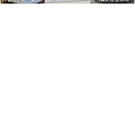
ごとメロン畑〜🍈
🍈🍈