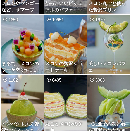
メロンやマンゴー
かっこいいビジュ
メロン丸ごと使っ
など、サマーフル
アルのパフェ
た贅沢プリン
ーツアフタヌーン
1650
10951
1870
ティー
まるで、メロンの
メロンの贅沢ショ
美しいメロンパフ
ブーケ💐🍈✨甘〜
ートケーキ
ェ
いメロンパフェで
1102
6495
6988
梅雨でもｈａｐｐ
ｙに🎶
インパクト大の贅
丸ごとメロンのケ
《完全予約制》器
沢なパフェ〜まる
ーキ
が可愛いかき氷🍧