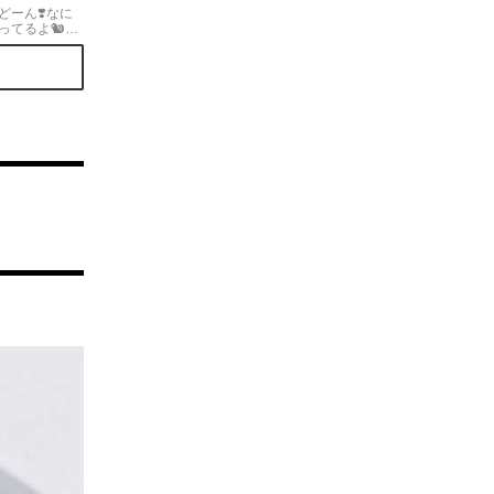
ーん❣️なに
ってるよ🐿し
なってるよ🐿
️チョコスポン
生クリームに
！2層クリーム
ぽのシマシマ
んはカシューナ
ってる！