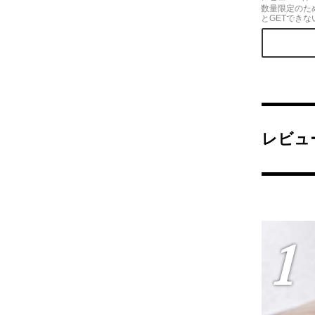
数量限定のた
とGETできな
んと言っても
中身は季節に
私が食べた時
た。
レビュ
1