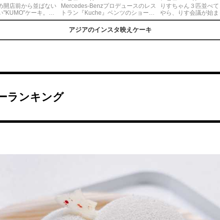
め開店前から並ばない
Mercedes-Benzプロデュースのレス
りすちゃん３匹並べてど
い"KUMO"ケーキ。な
トラン『Kuche』ベンツのショール
やら、りす会議が始ま
見た目が可愛すぎる。
ームに隣接、水景や庭園を眺めなが
っぽがロールケーキに
よって変わるようで、
らゆったりとくつろげる。「ミシュ
ナイスアイデアすぎ❤
アジアのインスタ映えケーキ
は苺とピスタチオでし
ランプレート」獲得店！カフェ利
ジにマロンクリームと
用。予約必須だよ！ケーキを選んだ
渋皮煮の栗がたっぷり
ら華やかなプレートで登場！周りに
がまたおいしいししっ
はフルーツやエディブルフラワー
感出てる💓りすちゃ
が。これは年中してくれるよ。
ッツやアーモンドを持
ーランキング