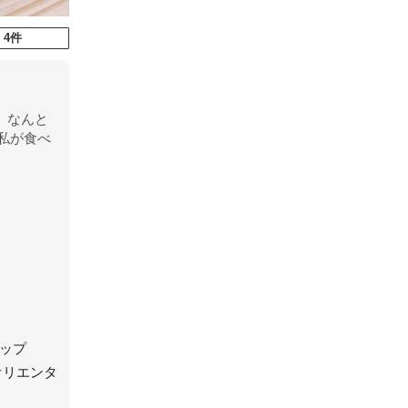
 4件
。なんと
私が食べ
ップ
オリエンタ