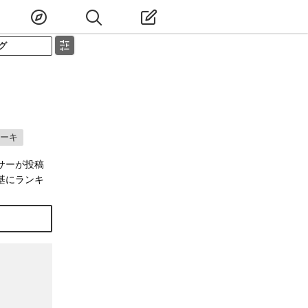
グ
ーキ
サーが投稿
基にランキ