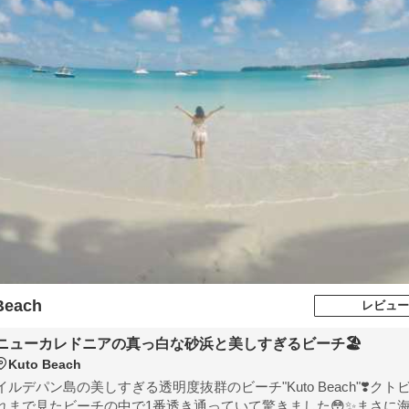
Beach
レビュー
ニューカレドニアの真っ白な砂浜と美しすぎるビーチ🏖
Kuto Beach
イルデパン島の美しすぎる透明度抜群のビーチ"Kuto Beach"❣️ク
れまで見たビーチの中で1番透き通っていて驚きました😳✨まさに海