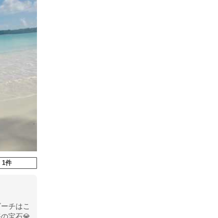
 1件
トビーチはこ
の宝石💎