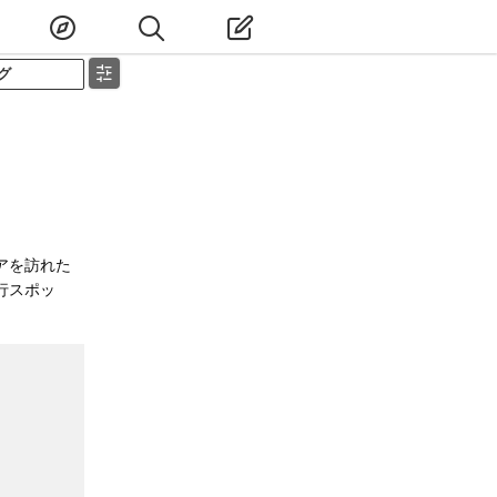
グ
アを訪れた
行スポッ