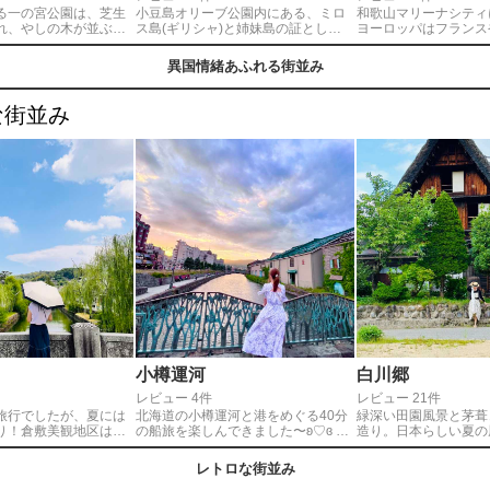
る一の宮公園は、芝生
小豆島オリーブ公園内にある、ミロ
和歌山マリーナシティ
れ、やしの木が並ぶ、
ス島(ギリシャ)と姉妹島の証として
ヨーロッパはフランス
のようなリゾート感に
作られた『ギリシャ風車』。オリー
町並みを再現した超お
。また恋人の聖地にも
ブに囲まれ美しい瀬戸内海を望む風
ジェニックスポット。
異国情緒あふれる街並み
、ロマンチックな夕暮
車の景観は、必ず見ておきたい島一
無料なので、カメラ好
気♪ 鐘も鳴らしてね。
番のフォトジェニックスポットです
ても賑わっていました
、フォトジェニックな
♪◎公園内の無料駐車場から徒歩5分
遊園地、ご当地グルメ
な街並み
ようとカメラを持った
くらいにあります。またお隣オリー
潮市場や、産直のよう
れます。無料駐車場あ
ブ園からも歩いて行けます。
ーツ村などがあり、家
から5分。
しめるスポット。入場
遊園地の乗り物は別途
小樽運河
白川郷
レビュー 4件
レビュー 21件
旅行でしたが、夏には
北海道の小樽運河と港をめぐる40分
緑深い田園風景と茅葺
り！倉敷美観地区は柳
の船旅を楽しんできました〜ʚ♡ɞ 運
造り。日本らしい夏の
く、日本の美しい景色
河沿いにある歴史的建造物を水面か
音。ソフトクリームや
1日でした。
ら眺めると とっても風情があります
歩きをしながら、お散
レトロな街並み
❤︎ 夕暮れ時のクルーズと小樽の街並
真を撮ってると1日が