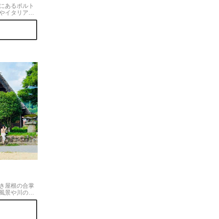
にあるポルト
やイタリアの
洒落なフォト
そして入場は
きな方々でと
♪◎同じ敷地に
を楽しめる黒
な紀ノ国フル
族みんなで楽
は無料ですが
料金です。
き屋根の合掌
風景や川の
五平餅の食べ
歩しながら写
あっという間に