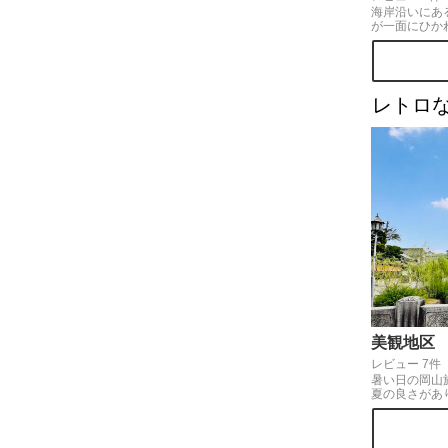
海岸沿いにあ
が一面にひか
まるでハワイ
溢れています
選ばれていて
れ時は特に人
◎夕暮れ時は
レトロ
光景を撮影し
方々も多く訪
り。大野原IC
美観地区
レビュー 7件
暑い日の岡山
夏の良さがあ
と夏空が美し
に心奪われる