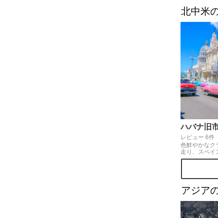
北中米
ハバナ旧
レビュー 6件
色鮮やかなク
走り、スペイ
のコラボレー
バのハバナ旧
交断絶時代が
スリップした
キューバ音楽
アジア
ハバナ旧市街
す。