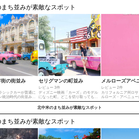
溢れる写真を撮ることができます！
😊✨
のまち並みが素敵なスポット
市街の街並み
セリグマンの町並み
メルローズアベ
レビュー 3件
レビュー 2件
ラシックカーが普通に
ディズニー映画「カーズ」のモデル
カリフォルニア州ロサ
ン統治時代の街並みと
になった町。どこを切り取っても画
ルローズ・アベニュー
ションが心躍るキュー
になる町は何枚写真を撮っても足り
店が並ぶショッピング
市街。アメリカとの国
ないくらいフォトジェニック📷❤キ
す。どのお店も外観が
北中米のまち並みが素敵なスポット
長かったので、タイム
ュートなウォールアートやレトロな
サンゼルスでも有数の
かのような光景です。
看板などがあり、古き良きアメリカ
ックなスポットです。
が陽気に奏でられた、
を感じられらます(^^)
の落書きがクオリティ
のまち並みが素敵なスポット
の街歩きはおすすめで
されてるものもあるそうで