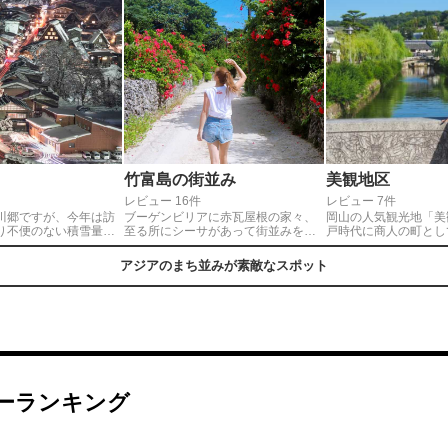
竹富島の街並み
美観地区
レビュー 16件
レビュー 7件
川郷ですが、今年は訪
ブーゲンビリアに赤瓦屋根の家々、
岡山の人気観光地「美
り不便のない積雪量
至る所にシーサがあって街並みを歩
戸時代に商人の町とし
思う存分楽しめます！
いてるだけでも楽しい。沖縄には何
い白壁の建物群や川沿
だまだ雪が降り注ぐ予
度か来たことがあったけど、今まで
ど江戸の風情が残る場
アジアのまち並みが素敵なスポット
の景色はまだまだ楽し
見た中で一番素敵な景色でした。
人力車などタイムスリ
を楽しめます。おいし
くさん♪◎倉敷駅から徒
度。周辺に有料パーキ
んあります。船流しは
到着したすぐにチケッ
お勧めです。
ーランキング