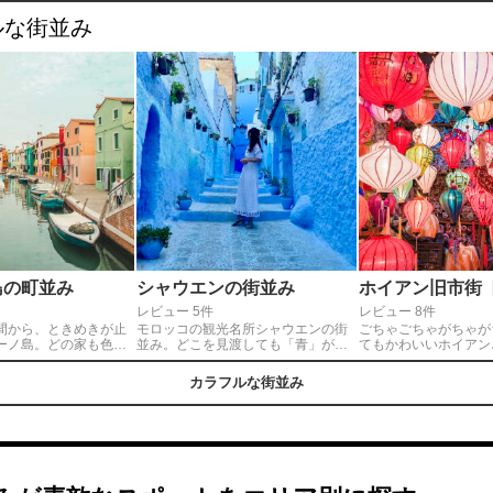
みがステキでした〜ʚ♡ɞ
終わってました。
ルな街並み
島の町並み
シャウエンの街並み
ホイアン旧市街 
レビュー 5件
レビュー 8件
間から、ときめきが止
モロッコの観光名所シャウエンの街
ごちゃごちゃがちゃが
ーノ島。どの家も色鮮
並み。どこを見渡しても「青」が広
てもかわいいホイアン
。お気に入りスポット
がるまさにフォトジェニックなスポ
ッピングやカフェで楽
しい。ベネツィアから
ットです💙アップダウンが激しいの
煌めくランタンに癒さ
カラフルな街並み
。
で歩きやすい靴、サンダルがおすす
街ながら一日中居ても
め…👆
魅了がたっぷりです！
港からタクシーで40
とが出来アクセスしや
すめなポイント！是非
♡