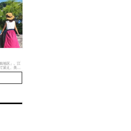
観地区」。江
て栄え、美し
いの柳並木な
所。船流しや
ップした気分
いグルメもた
歩10分程
ングがたくさ
とても人気で
トを買うのが