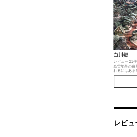
白川郷
レビュー 21件
豪雪地帯の白
れるにはあま
で、雪景色も
二月中にはま
定なので、こ
めそうです^ ^
レビュ