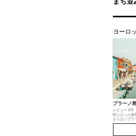
まち並
ヨーロ
ブラーノ
レビュー 8件
降り立った瞬
まらないブラ
やかで個性的
を探すのも楽
船で40分ほど