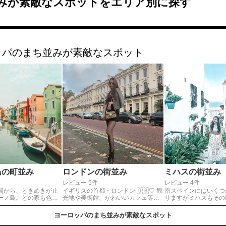
みが素敵なスポットをエリア別に探す
ッパのまち並みが素敵なスポット
島の町並み
ロンドンの街並み
ミハスの街並み
レビュー 5件
レビュー 4件
間から、ときめきが止
イギリスの首都・ロンドン 🇬🇧♡ 観
南スペインにはいくつ
ーノ島。どの家も色鮮
光地や美術館、かわいいカフェ等と
りますがミハスもその
。お気に入りスポット
にかく見所が多い街ですが、何とな
ンダルシアの白い宝石
しい。ベネツィアから
く散歩をするだけでもオシャレな建
るほど綺麗な場所です
ヨーロッパのまち並みが素敵なスポット
。
物や二階建てバスなどヨーロッパ感
い独特の街並みが本当