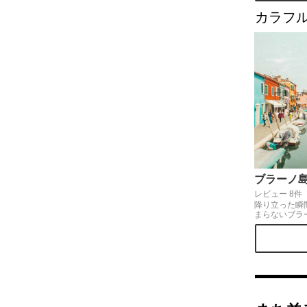
カラフ
ブラーノ
レビュー 8件
降り立った瞬
まらないブラ
やかで個性的
を探すのも楽
船で40分ほど