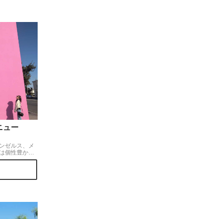
ニュー
ンゼルス、メ
は個性豊かな
ストリートで
かわいく、ロ
フォトジェニ
中には大学生
が高すぎて残
す！(°_°)