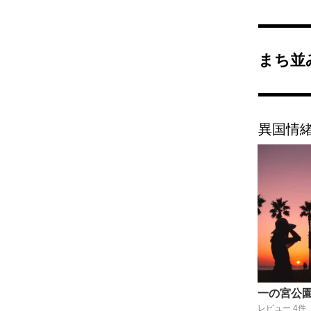
まち並
異国情
一の宮公
レビュー 4件