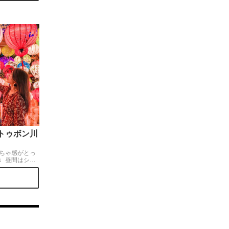
トゥボン川
ちゃ感がとっ
♩昼間はショ
しんで、夜は
れて。小さな
飽きさせない
ダナン国際空
分程度で行くこ
すいのもおす
行ってみてね