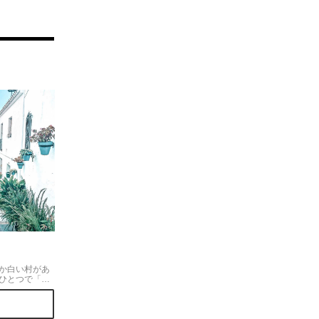
か白い村があ
ひとつで「ア
」と讃えられ
🤍日本にはな
に素敵でした