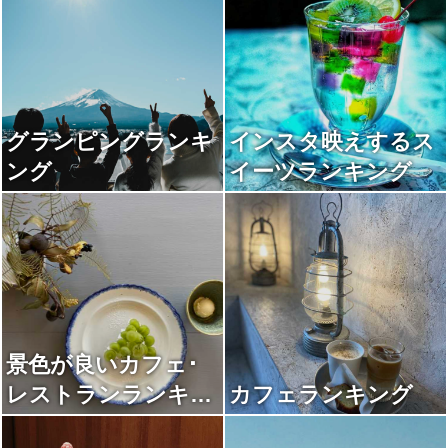
グランピングランキ
インスタ映えするス
ング
イーツランキング
景色が良いカフェ･
レストランランキン
カフェランキング
グ