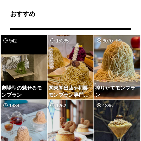
おすすめ
942
15385
8070
劇場型の魅せるモ
関東初出店✨和栗
搾りたてモンブラ
ンブラン
モンブラン専門店
ン
🌰
1484
1262
1396