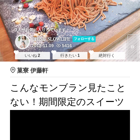
3人がお気に入りしています
CHISE_SLOWLIFE
フォローする
2018.11.09
5416
いいね
2
行きたい
1
絶対行く
菓寮 伊藤軒
こんなモンブラン見たこと
ない！期間限定のスイーツ