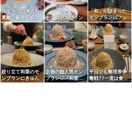
スモークの演出も
「和」が詰まった
素敵♡新作「絞り
モンブランプリン
モンブランパフェ
たてモンブラン〜
779
1191
826
シュルプリー
ズ〜」
絞り立て和栗のモ
京都の超人気モン
平日でも整理券争
ンブランにきゅん
ブラン♡『和栗専
奪戦??一度は食べ
門 紗織」が期間
てみたい本格モン
限定でデパ地下に
ブラン🌰
オープン♪