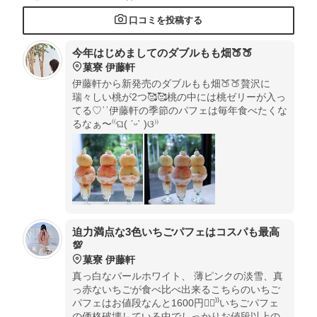
口コミを投稿する
今年はじめましてのダブルもも畑🍑🍑
菓寮 伊藤軒
伊藤軒から新発売のダブルもも畑🍑🍑贅沢に
瑞々しい桃が2つ🥰🥰桃の中には桃ゼリーが入っ
てる♡︎ʾʾ伊藤軒の季節のパフェは毎年食べたくな
るなぁ〜⁽⁽ଘ( ˊᵕˋ )ଓ⁾⁾
迫力満点な3色いちごパフェはコスパも最高
💯
菓寮 伊藤軒
真っ白なパールホワイト、 薄ピンクの淡雪、真
っ赤ないちごが食べ比べ出来るこちらのいちご
パフェはお値段なんと1600円☝🏻️⁾⁾いちごパフェ
の価格破壊している中でしっかりお値段以上の