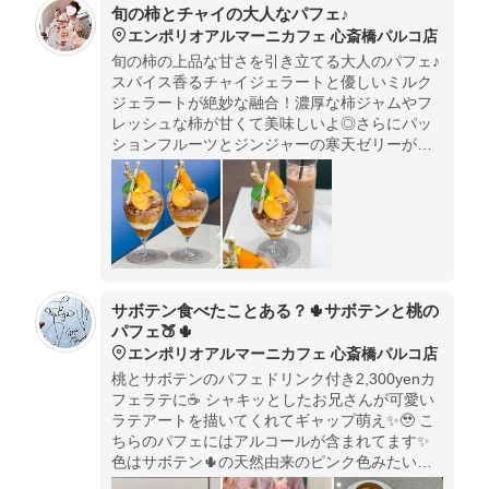
旬の柿とチャイの大人なパフェ♪
エンポリオアルマーニカフェ 心斎橋パルコ店
旬の柿の上品な甘さを引き立てる大人のパフェ♪
スパイス香るチャイジェラートと優しいミルク
ジェラートが絶妙な融合！濃厚な柿ジャムやフ
レッシュな柿が甘くて美味しいよ◎さらにパッ
ションフルーツとジンジャーの寒天ゼリーが爽
やかな味わい！メープルと胡桃のクランブルは
食感のアクセントになっているの♪
サボテン食べたことある？🌵サボテンと桃の
パフェ🍑🌵
エンポリオアルマーニカフェ 心斎橋パルコ店
桃とサボテンのパフェドリンク付き2,300yenカ
フェラテに☕️ シャキッとしたお兄さんが可愛い
ラテアートを描いてくれてギャップ萌え✨🥹 こ
ちらのパフェにはアルコールが含まれてます✨
色はサボテン🌵の天然由来のピンク色みたいで
す！生臭感ゼロ！本当にこれサボテン？ て思う