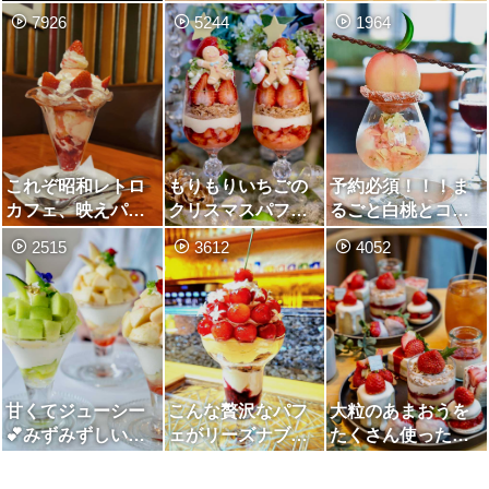
フェ
ていちご使用の絶
フェ
7926
5244
1964
品いちごパフェ🍓
これぞ昭和レトロ
もりもりいちごの
予約必須！！！ま
カフェ、映えパフ
クリスマスパフェ
るごと白桃とココ
ェ&可愛いメニュー
とパプリカまるご
ナッツのパフェ🍑
2515
3612
4052
多数
とカレー
🥥🥄
甘くてジューシー
こんな贅沢なパフ
大粒のあまおうを
💕みずみずしい桃
ェがリーズナブル
たくさん使ったア
とメロンがたっぷ
に！銀座フレンチ
フタヌーンティー
り楽しめるパフェ
さくらんぼパフェ
とパフェ