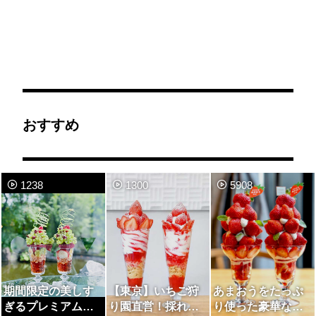
おすすめ
1238
1300
5908
期間限定の美しす
【東京】いちご狩
あまおうをたっぷ
ぎるプレミアムパ
り園直営！採れた
り使った豪華なパ