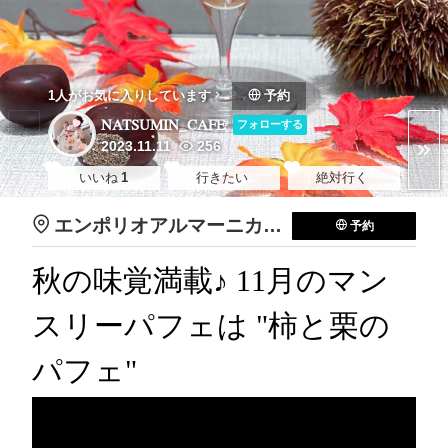
1人がお気に入りしています
予約
NATSUMIN_CAFE
フォローする
2023.11.11
256
いいね
1
行きたい
絶対行く
エンポリオアルマーニカフェ 心斎橋パルコ店
予約
秋の味覚満載♪ 11月のマン
スリーパフェは "柿と栗の
パフェ"