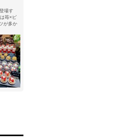
が登場す
は苺×ピ
ツが多か