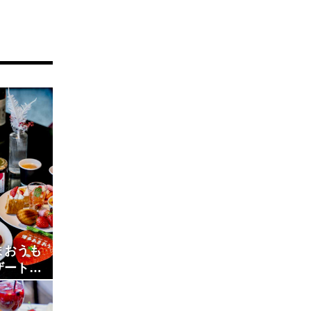
まおうも
ザートビ