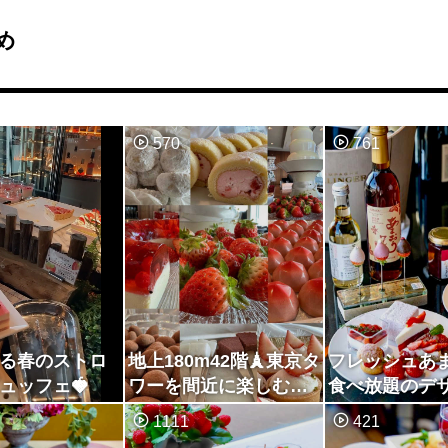
め
570
761
る春のストロ
地上180m42階🗼東京タ
フレッシュあ
ュッフェ🍓
ワーを間近に楽しむス
食べ放題のデ
イーツブッフェ
ュッフェ
1111
421