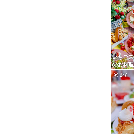
いちごス
のお料理
群のラン
648
ブッフェ