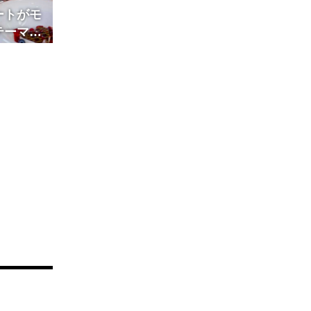
ートがモ
テーマの
トブッフ