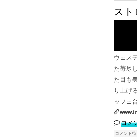
スト
ウェス
た苺尽
た目も
り上げ
ッフェ
www.i
コメ