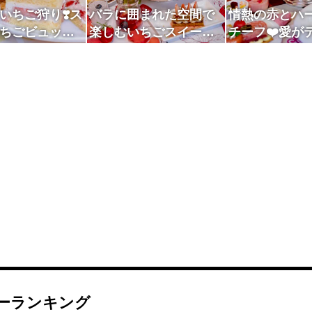
いちご狩り❣️ス
バラに囲まれた空間で
情熱の赤とハ
ちごビュッフ
楽しむいちごスイーツ
チーフ❤️愛が
🍓
ブッフェ
いちごデザー
ェ
ーランキング