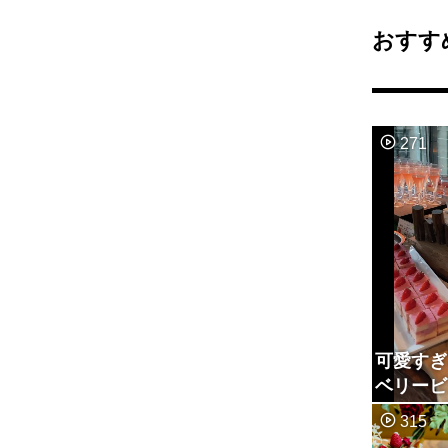
おすす
271
可愛すぎ
ベリービ
315