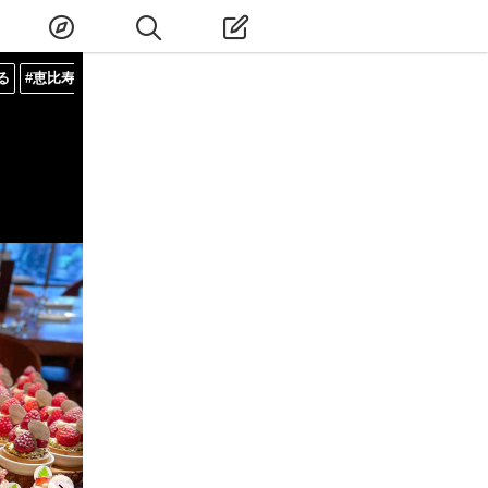
る
#恵比寿
#渋谷区
#東京
#関東
#日本
#アジア