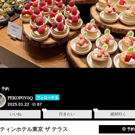
予約
PEKOP0V0Q
フォローする
2025.01.22
87
いいね
行きたい
絶対行く
ティンホテル東京 ザ テラス
予約