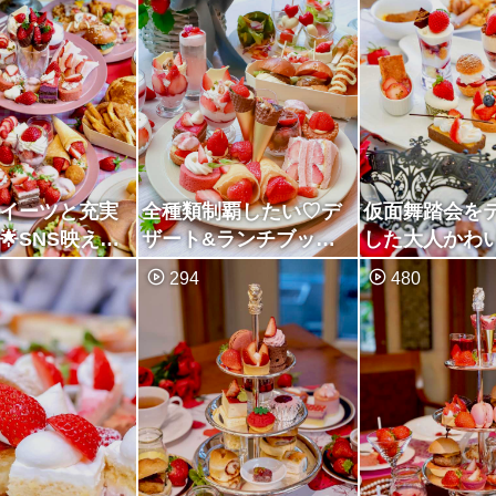
イーツと充実
全種類制覇したい♡デ
仮面舞踏会を
🌟SNS映え抜
ザート&ランチブッフ
した大人かわ
チ&デザート
ェ♡ストロベリーフェ
ロベリーデザ
294
480
ア♡
フェ