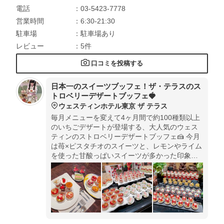
電話
：03-5423-7778
営業時間
：6:30-21:30
駐車場
：駐車場あり
レビュー
：5件
口コミを投稿する
日本一のスイーツブッフェ！ザ・テラスのス
トロベリーデザートブッフェ🍓
ウェスティンホテル東京 ザ テラス
毎月メニューを変えて4ヶ月間で約100種類以上
のいちごデザートが登場する、大人気のウェス
ティンのストロベリーデザートブッフェ🍰 ⁡今月
は苺×ピスタチオのスイーツと、レモンやライム
を使った甘酸っぱいスイーツが多かった印象で
した🍓🍋