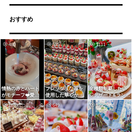
おすすめ
480
535
1111
情熱の赤とハート
フレッシュな苺を
全種類制覇したい
がモチーフ❤️愛が
使用した華やかな
♡デザート&ランチ
テーマのいちごデ
デザートが並ぶス
ブッフェ♡ストロ
1639
649
1295
ザートブッフェ
トロベリーデザー
ベリーフェア♡
トブッフェ🍓