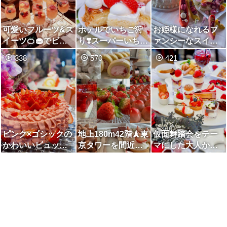
可愛いフルーツ&ス
ホテルでいちご狩
お姫様になれるフ
イーツ🍊🧁でビタ
り❣️スーパーいちご
ァンシーなスイー
ミン補給ランチ🍹
ビュッフェ2022🐰
ツブッフェ
338
570
421
🌺
🍓
ピンク×ゴシックの
地上180m42階🗼東
仮面舞踏会をテー
かわいいビュッフ
京タワーを間近に
マにした大人かわ
ェ
楽しむスイーツブ
いいストロベリー
ッフェ
デザートブッフェ