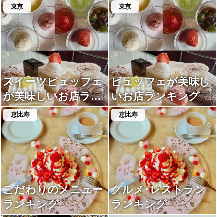
東京
東京
スイーツビュッフェ
ビュッフェが美味し
が美味しいお店ラン
いお店ランキング
キング
恵比寿
恵比寿
こだわりのメニュー
グルメ･レストラン
ランキング
ランキング