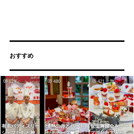
おすすめ
119
480
421
有名パティスリー
情熱の赤とハート
仮面舞踏会をテー
シェフたちと神戸
がモチーフ❤️愛が
マにした大人かわ