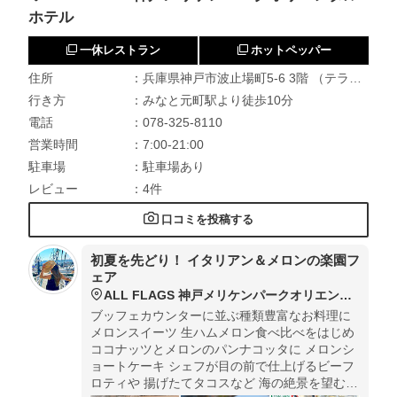
ホテル
一休レストラン
ホットペッパー
住所
：兵庫県神戸市波止場町5-6 3階 （テラスレストラン「サンタモニカの風」跡）
行き方
：みなと元町駅より徒歩10分
電話
：078-325-8110
営業時間
：7:00-21:00
駐車場
：駐車場あり
レビュー
：4件
口コミを投稿する
初夏を先どり！ イタリアン＆メロンの楽園フ
ェア
ALL FLAGS 神戸メリケンパークオリエンタルホテル
ブッフェカウンターに並ぶ種類豊富なお料理に
メロンスイーツ 生ハムメロン食べ比べをはじめ
ココナッツとメロンのパンナコッタに メロンシ
ョートケーキ シェフが目の前で仕上げるビーフ
ロティや 揚げたてタコスなど 海の絶景を望む開