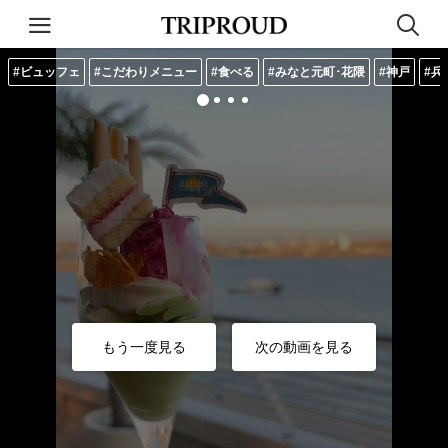
#ビュッフェ
#こだわりメニュー
#食べる
#みなと元町･花隈
#神戸
#兵
もう一度見る
次の動画を見る