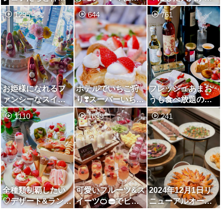
ポートピアホテル
テーマのいちごデ
いいストロベリー
1295
644
761
が贈る至福のいち
ザートブッフェ
デザートブッフェ
ごブッフェ
お姫様になれるフ
ホテルでいちご狩
フレッシュあまお
ァンシーなスイー
り❣️スーパーいちご
うも食べ放題のデ
ツブッフェ
ビュッフェ2022🐰
ザートビュッフェ
1110
1639
241
🍓
全種類制覇したい
可愛いフルーツ&ス
2024年12月1日リ
♡デザート&ランチ
イーツ🍊🧁でビタ
ニューアルオープ
ブッフェ♡ストロ
ミン補給ランチ🍹
ン、オールデイダ