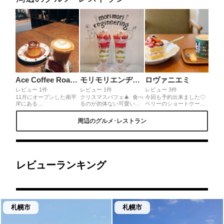
Ace Coffee Roaster
モリモリエンヂニアリング
ロヴァニエミ
レビュー 1件
レビュー 1件
レビュー 3件
11月にオープンした南平
クリスマスパフェ🎄 食べ
今回も予約出来ました♡
岸にある
るのが勿体ない可愛いサ
ベリーのショートケーキ
AceCoffeeRoastarさん。
ンタとトナカイのボーロ
の会♡ふわふわスポンジ
お店の雰囲気がお洒落で
がお出迎え👩‍🍳 ボリュー
にベリーといちごが沢山
周辺のグルメ･レストラン
良かったです♪プリンも美
ムも凄いので、満足度高
のってて幸せな時間でし
味しかったー！次回はト
いです(*´∀｀*) 壁も可愛
た〜🍓🍰普段ショートケ
ーストとチョコのテリー
らしいですよ😍
ーキをあまり食べないの
ヌも食べてみたい。家か
で方なので、改めてショ
ら近かったら通いたいカ
ートケーキの美味しさを
フェです♡
実感出来ました♡
レビューランキング
札幌市
札幌市