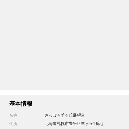
基本情報
名称
さっぽろ羊ヶ丘展望台
住所
北海道札幌市豊平区羊ヶ丘1番地