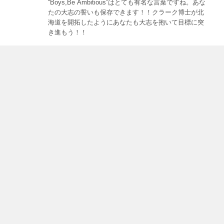
“Boys,Be Ambitious”はとても有名な言葉ですね。あな
たの大志の誓いも保存できます！！クラーク博士が北
海道を開拓したようにあなたも大志を抱いて目標に突
き進もう！！