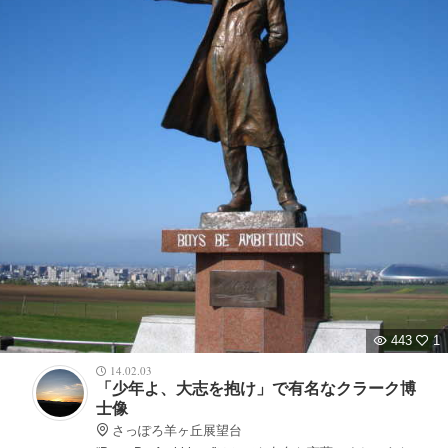
443
1
14.02.03
「少年よ、大志を抱け」で有名なクラーク博
士像
さっぽろ羊ヶ丘展望台