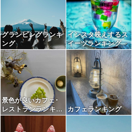
グランピングランキ
インスタ映えするス
ング
イーツランキング
景色が良いカフェ･
レストランランキン
カフェランキング
グ