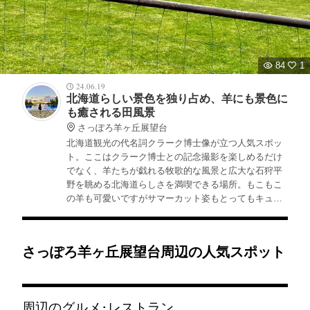
84
1
24.06.19
北海道らしい景色を独り占め、羊にも景色に
も癒される田風景
さっぽろ羊ヶ丘展望台
北海道観光の代名詞クラーク博士像が立つ人気スポッ
ト。ここはクラーク博士との記念撮影を楽しめるだけ
でなく、羊たちが戯れる牧歌的な風景と広大な石狩平
野を眺める北海道らしさを満喫できる場所。もこもこ
の羊も可愛いですがサマーカット姿もとってもキュー
ト。クラーク記念館の中の木製のクラーク博士もフォ
トスポットとして人気です。
さっぽろ羊ヶ丘展望台周辺の人気スポット
周辺のグルメ･レストラン