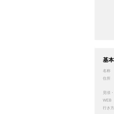
基本
名称
住所
見頃
WEB
行き