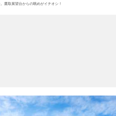
景。鷹取展望台からの眺めがイチオシ！