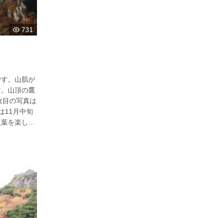
731
です。山肌が
す。山頂の鷹
枚目の写真は
は11月中旬
紅葉を楽しめ