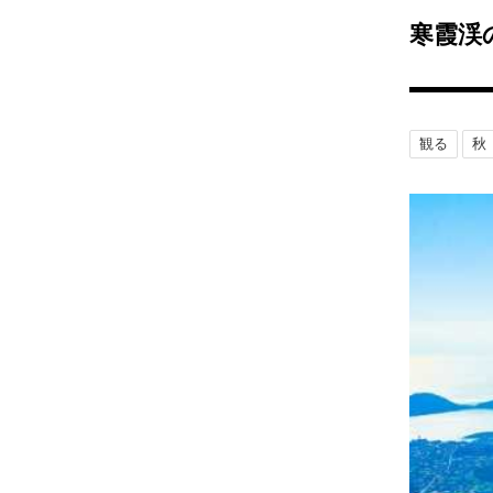
寒霞渓
観る
秋