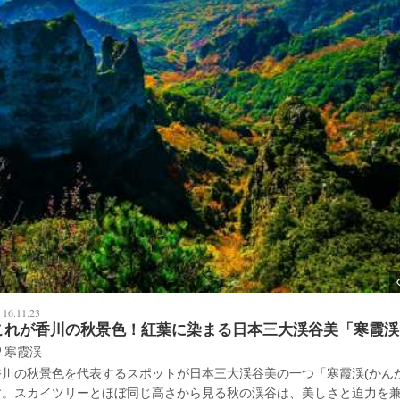
16.11.23
これが香川の秋景色！紅葉に染まる日本三大渓谷美「寒霞渓
寒霞渓
香川の秋景色を代表するスポットが日本三大渓谷美の一つ「寒霞渓(かん
す。スカイツリーとほぼ同じ高さから見る秋の渓谷は、美しさと迫力を