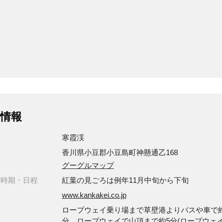
情報
寒霞渓
香川県小豆郡小豆島町神懸通乙168
グーグルマップ
・時期・日程
紅葉の見ごろは例年11月中旬から下旬
www.kankakei.co.jp
方
ロープウェイ乗り場まで草壁港よりバスや車で約
分、ロープウェイで山頂まで約5分(ロープウェ