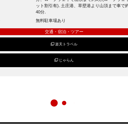
ット割引有). 土庄港、草壁港より山頂まで車で約
40分.
場
無料駐車場あり
交通・宿泊・ツアー
楽天トラベル
じゃらん