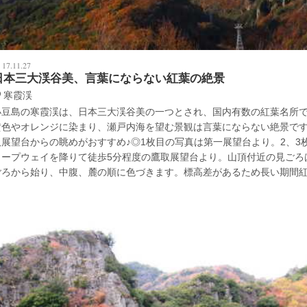
17.11.27
日本三大渓谷美、言葉にならない紅葉の絶景
寒霞渓
小豆島の寒霞渓は、日本三大渓谷美の一つとされ、国内有数の紅葉名所
黄色やオレンジに染まり、瀬戸内海を望む景観は言葉にならない絶景で
取展望台からの眺めがおすすめ♪◎1枚目の写真は第一展望台より。2、3
ロープウェイを降りて徒歩5分程度の鷹取展望台より。山頂付近の見ごろ
ごろから始り、中腹、麓の順に色づきます。標高差があるため長い期間
ます。