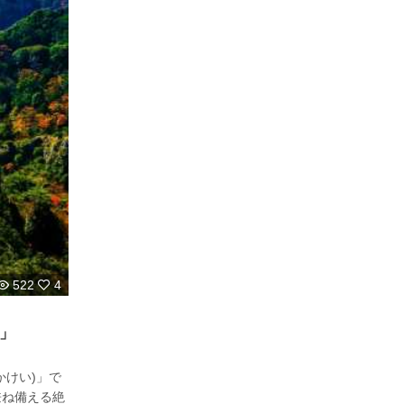
522
4
」
かけい)」で
兼ね備える絶