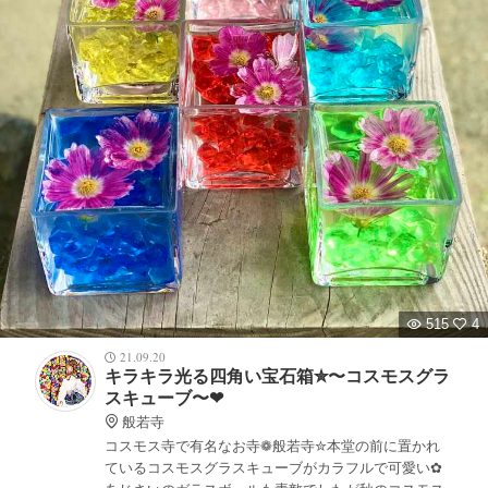
515
4
21.09.20
キラキラ光る四角い宝石箱✮〜コスモスグラ
スキューブ〜❤︎
般若寺
コスモス寺で有名なお寺❁般若寺✮本堂の前に置かれ
ているコスモスグラスキューブがカラフルで可愛い✿