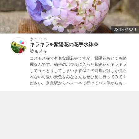
1302
1
21.06.15
キラキラ✨紫陽花の花手水鉢💠
般若寺
コスモス寺で有名な般若寺ですが、紫陽花もとても綺
麗なんです。硝子のボウルに入った紫陽花がキラキラ
してうっとりしてしまいます😊この時期だけしか見ら
れない可愛い景色をみなさんもぜひ見に行ってみてく
ださい。奈良駅からバス一本で行けてバス停からもす
ぐなのでアクセスはいいほうかなと思います😉