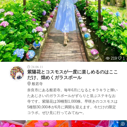
219
1
24.06.11
紫陽花とコスモスが一度に楽しめるのはここ
だけ、煌めくガラスボール
般若寺
奈良市にある般若寺。毎年6月になるとキラキラと輝い
たあじさいのガラスボールがずらりと並ぶステキなお
寺です。紫陽花は39種類1,000株。早咲きのコスモスは
5種類30,000本が6月に満開を迎えます。今だけの限定
コラボ。ぜひ見に行ってみてね〜。