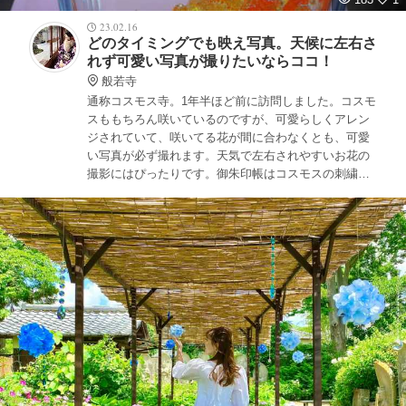
23.02.16
どのタイミングでも映え写真。天候に左右さ
れず可愛い写真が撮りたいならココ！
般若寺
通称コスモス寺。1年半ほど前に訪問しました。コスモ
スももちろん咲いているのですが、可愛らしくアレン
ジされていて、咲いてる花が間に合わなくとも、可愛
い写真が必ず撮れます。天気で左右されやすいお花の
撮影にはぴったりです。御朱印帳はコスモスの刺繍が
なされていて、とても可愛いです。夏は紫陽花らし
く、そちらも楽しみですね。