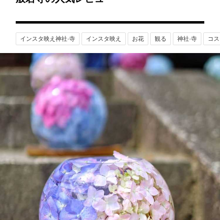
インスタ映え神社·寺
インスタ映え
お花
観る
神社·寺
コス