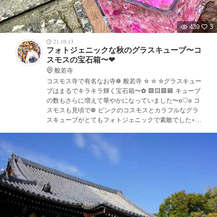
439
3
21.10.13
フォトジェニックな秋のグラスキューブ〜コ
スモスの宝石箱〜❤︎
般若寺
コスモス寺で有名なお寺❁ 般若寺 ✮ ✮ ✮グラスキュー
ブはまるでキラキラ輝く宝石箱〜✿ 🟪🟨🟩🟦 キューブ
の数もさらに増えて華やかになっていました〜ʚ♡ɞ コ
スモスも見頃で❁ ピンクのコスモスとカラフルなグラ
スキューブがとてもフォトジェニックで素敵でした⋆｡˚
⋆｡˚ ❁