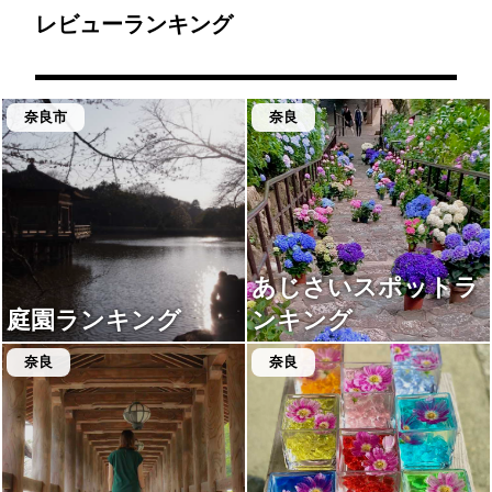
2人で約19万 アクセス
て、お部屋でゆったりと
★★★★☆ 大阪からだ
過ごすことができます。
レビューランキング
と、近鉄奈良駅orJR奈良
高級感のある竹林がステ
駅まで行き、駅から無料
キな日本庭園もありま
送迎あり！
す。
奈良市
奈良
あじさいスポットラ
庭園ランキング
ンキング
奈良
奈良