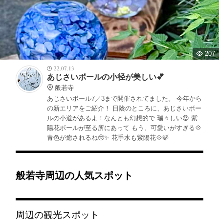
207
22.07.13
あじさいボールの小径が美しい💕
般若寺
あじさいボール7／3まで開催されてました。 今年から
の新エリアをご紹介！ 日陰のところに、あじさいボー
ルの小道があるよ！なんとも幻想的で 瑞々しい😍 紫
陽花ボールが至る所にあって もう、可愛いがすぎる💠
青色が癒されるね🥹✨ 花手水も紫陽花💠🍃
般若寺周辺の人気スポット
周辺の観光スポット