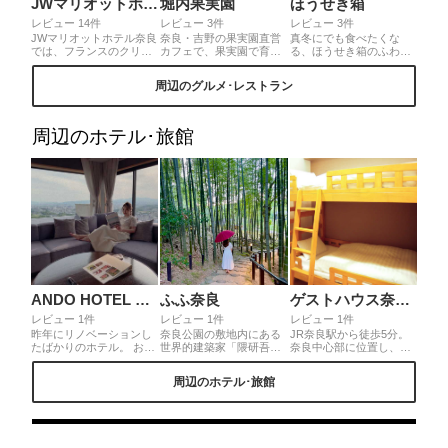
JWマリオットホテル奈良 FLYING STAG
堀内果実園
ほうせき箱
レビュー 14件
レビュー 3件
レビュー 3件
JWマリオットホテル奈良
奈良・吉野の果実園直営
真冬にでも食べたくな
では、フランスのクリス
カフェで、果実園で育っ
る、ほうせき箱のふわふ
タルメゾンブランド
た新鮮果物がいただけま
わかき氷。写真はいちご
LALIQUEとのコラボアフ
す。特にぶつ切り果物た
がふんだんに使われた"な
周辺のグルメ･レストラン
タヌーンティーを提供中
っぷりのフルーツサンド
らいちご氷"。
💕"ボタニカ"をテーマ
はイチオシ♡果物の旨さ
に、エディブルフラワー
はもちろん、ふんわり黒
やハーブを添えて華やか
糖パンに甘すぎないクリ
周辺のホテル･旅館
に仕上がったアフタヌー
ームとの相性が抜群！◎
ンティーとなっています
イートインもテイクアウ
💐✨
トもOKで、果物やドライ
フルーツも販売されてい
てお土産に最適。営業時
間は10〜19時で不定休。
ANDO HOTEL 奈良若草山
ふふ奈良
ゲストハウス奈良小町
レビュー 1件
レビュー 1件
レビュー 1件
昨年にリノベーションし
奈良公園の敷地内にある
JR奈良駅から徒歩5分。
たばかりのホテル。 お部
世界的建築家「隈研吾」
奈良中心部に位置し、興
屋やレストランからは奈
氏デザインのリゾートホ
福寺や東大寺などの観光
良の歴史ある風景を一望
テル。お部屋は全室がス
名所にアクセスがよく、
周辺のホテル･旅館
できます💕 お部屋
イートルームで客室露天
コスパも抜群。2010年の
★★★☆☆ 食事
風呂付きです。木のやさ
オープン以来、世界50ヶ
★★★★★ 値段
しいぬくもりに包まれた
国以上の旅行者が利用し
★★★☆☆ ペントハウス
落ち着きのある空間で24
ている国際色豊かなゲス
スイート1泊2食付き付き
時間いつでも温泉に入れ
トハウスです。