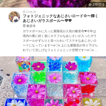
270
2
22.06.20
フォトジェニックなあじさいロード💠〜輝く
あじさいガラスボール〜💜💙
般若寺
ガラスボールに入った紫陽花が人気の般若寺❤︎今年は
境内の裏に続く道にカラフルなあじさいが入ったガラ
スボールがずらりと並べられいてステキなあじさいロ
ードになっています〜ʚ♡ɞ 上にも紫陽花が吊り下げら
れていて涼しげなフォトジェニック空間です〜ʚ♡ɞ 濃
い色の紫陽花も多くワインレッドのあじさいガラスボ
ールも素敵でした❤︎