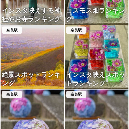
インスタ映えする神
コスモス畑ランキン
社やお寺ランキング
グ
奈良駅
奈良駅
絶景スポットランキ
インスタ映えスポッ
ング
トランキング
奈良駅
奈良駅