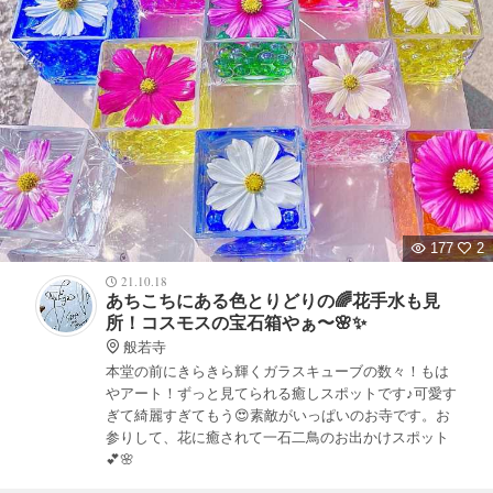
177
2
21.10.18
あちこちにある色とりどりの🌈花手水も見
所！コスモスの宝石箱やぁ〜🌸✨
般若寺
本堂の前にきらきら輝くガラスキューブの数々！もは
やアート！ずっと見てられる癒しスポットです♪可愛す
ぎて綺麗すぎてもう😍素敵がいっぱいのお寺です。お
参りして、花に癒されて一石二鳥のお出かけスポット
💕🌸