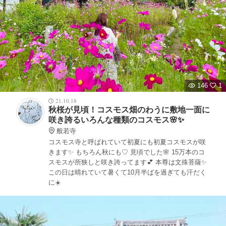
146
1
21.10.18
秋桜が見頃！コスモス畑のわうに敷地一面に
咲き誇るいろんな種類のコスモス🌸✨
般若寺
コスモス寺と呼ばれていて初夏にも初夏コスモスが咲
きます✨ もちろん秋にも♡ 見頃でした🌸 15万本のコ
スモスが所狭しと咲き誇ってます💕 本尊は文殊菩薩✨
この日は晴れていて暑くて10月半ばを過ぎても汗だく
に☀️