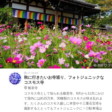
850
1
17.10.19
秋に行きたいお寺巡り、フォトジェニックな
コスモス寺
般若寺
コスモス寺として知られる般若寺。9月から11月にかけ
て境内には約15万本、30種類のコスモスが咲き乱れま
す。たくさんのコスモス越しに本堂や十三重石宝塔を
撮影するととってもフォトジェニックに！◎駐車場は