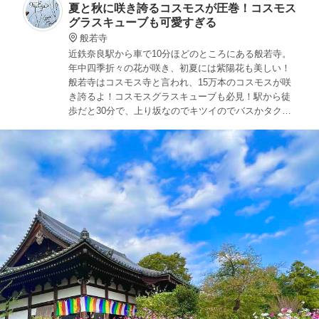
夏と秋に咲き誇るコスモスが圧巻！コスモス
グラスキューブも可愛すぎる
般若寺
近鉄奈良駅から車で10分ほどのところにある般若寺。
年中四季折々の花が咲き、初夏には紫陽花も美しい！
般若寺はコスモス寺と言われ、15万本のコスモスが咲
き誇るよ！コスモスグラスキューブも必見！駅から徒
歩だと30分で、上り坂なのでキツイのでバスかタクシ
ーがおすすめ。