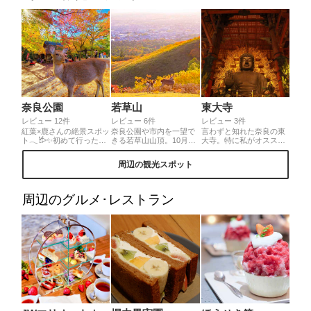
奈良公園
若草山
東大寺
レビュー 12件
レビュー 6件
レビュー 3件
紅葉×鹿さんの絶景スポッ
奈良公園や市内を一望で
言わずと知れた奈良の東
ト𓂃𐂂✨初めて行ったけ
きる若草山山頂。10月下
大寺。特に私がオススメ
ど想像以上に鹿さんだら
旬から紅葉が始まり、魅
したいのは、8月15日の
け𐂂一般道路にも普通に
力増す景色を楽しめま
万灯供養会。ろうそくの
周辺の観光スポット
歩いててびっくり(◍꒪꒳​꒪
す。写真は去年11月初め
あったかい光に照らされ
◍)՞頭上下に揺らしてて
のものです。
た大仏さんの表情は、写
挨拶してくれてるのかな
真では伝えきれないもの
～と思ったら、鹿せんべ
があります。感動の一言
周辺のグルメ･レストラン
いちょうだいって意味ら
です。
しい😆素敵な風景と可愛
い鹿さんに癒された🍀