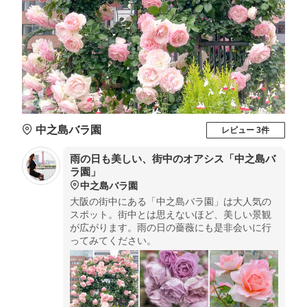
中之島バラ園
レビュー 3件
雨の日も美しい、街中のオアシス「中之島バ
ラ園」
中之島バラ園
大阪の街中にある「中之島バラ園」は大人気の
スポット。街中とは思えないほど、美しい景観
が広がります。雨の日の薔薇にも是非会いに行
ってみてください。