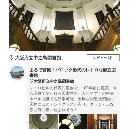
大阪府立中之島図書館
レビュー 2件
まるで宮殿！バロック形式のレトロな府立図
書館
大阪府立中之島図書館
レトロビルの代表的建物で、100年前に建築。今
も現役で使われる図書館で、入ってすぐの中央
ホールは誰でも見学可能。重厚な回遊状階段に
天井にはステンドグラスが入り、クラシカルな
雰囲気に吸い込まれそう！