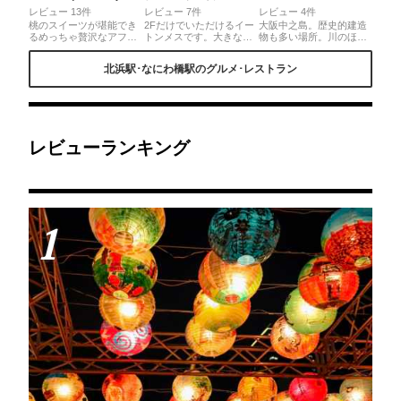
レビュー 13件
レビュー 7件
レビュー 4件
桃のスイーツが堪能でき
2Fだけでいただけるイー
大阪中之島。歴史的建造
るめっちゃ贅沢なアフタ
トンメスです。大きない
物も多い場所。川のほと
ヌーンティーなんだよ❕桃
ちごとメレンゲが乗って
りにあるレストランで優
をまるごと使用したまる
てグラスの中にも大きな
雅に過ごす時間は思わず
北浜駅･なにわ橋駅のグルメ･レストラン
ごとピーチのタルトをは
いちごとアイス！いちご
笑顔がこぼれます。是非
じめ、プレートに並べら
パフェの進化版のような
皆様も訪れてみてくださ
れた桃のスイーツたちが
感じでかわいくておいし
い。
めっちゃ可愛いの🍑💬🎀
くてつぼにはまります。
スモーブローキッチンさ
川越に大阪らしい景色を
んならではの、桃とアー
楽しめるのもポイントで
ルグレイガナッシュのス
す。
レビューランキング
モーブローがオススメ🍑
✨
1