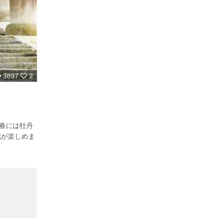
3897
2
、春には牡丹
花が楽しめま