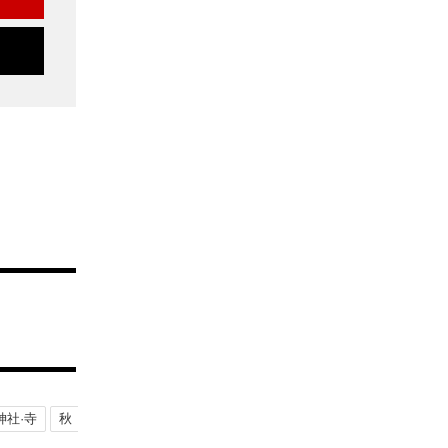
神社·寺
秋
紅葉
桜
大自然
建造物