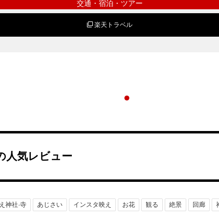
交通・宿泊・ツアー
楽天トラベル
の人気レビュー
え神社·寺
あじさい
インスタ映え
お花
観る
絶景
回廊