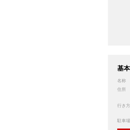
基本
名称
住所
行き
駐車