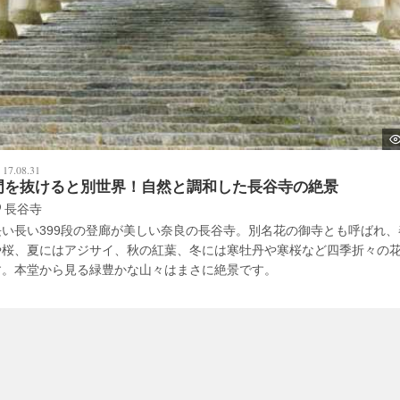
17.08.31
門を抜けると別世界！自然と調和した長谷寺の絶景
長谷寺
長い長い399段の登廊が美しい奈良の長谷寺。別名花の御寺とも呼ばれ
や桜、夏にはアジサイ、秋の紅葉、冬には寒牡丹や寒桜など四季折々の
す。本堂から見る緑豊かな山々はまさに絶景です。