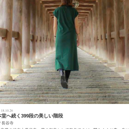
18.10.26
本堂へ続く399段の美しい階段
長谷寺