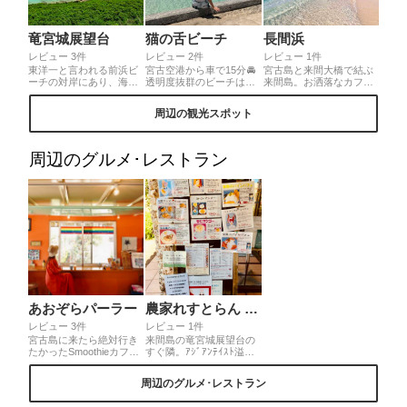
竜宮城展望台
猫の舌ビーチ
長間浜
レビュー 3件
レビュー 2件
レビュー 1件
東洋一と言われる前浜ビ
宮古空港から車で15分🚘
宮古島と来間大橋で結ぶ
ーチの対岸にあり、海の
透明度抜群のビーチは、
来間島。お洒落なカフェ
グラデーションの変化や
ぜひ宮古島に行ったら遊
や雑貨屋店はもちろん♪透
海の底まで見えそうなほ
びに行ってほしいです💎
明度の高い美し過ぎるグ
周辺の観光スポット
どの透明感は来る人を魅
人はそ~んなに少なくもな
ラデーションの海がこの
了します。3階建なので、
ず、チラホラいました😵‍💫
島の魅力です♡長間浜や
1階から3階へ上がる際の
猫の舌ビーチ、来間港、
景色の変化もお楽しみく
来間大橋からの眺めは癒
周辺のグルメ･レストラン
ださい。◎宮古空港から
されること間違いなし♪
車で25分。駐車場、トイ
レあり。拝観無料。お土
産屋さんあり。近くにオ
シャレなカフェや雑貨屋
さんあり。
あおぞらパーラー
農家れすとらん 楽園の果実
レビュー 3件
レビュー 1件
宮古島に来たら絶対行き
来間島の竜宮城展望台の
たかったSmoothieカフ
すぐ隣。ｱｼﾞｱﾝﾃｲｽﾄ溢れ
ェ。 種類も豊富で迷っち
る店内で食事と季節の新
ゃうけど、宮古ブルーみ
鮮なスイーツを味わえる
周辺のグルメ･レストラン
たいな色の Deep Blueが
🥭🍋🍊 不動の人気No.1メ
私てきにオススメ💙 マン
ニュー「完熟マンゴーパ