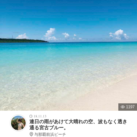
1197
18.11.13
連日の雨があけて大晴れの空、波もなく透き
通る宮古ブルー。
与那覇前浜ビーチ