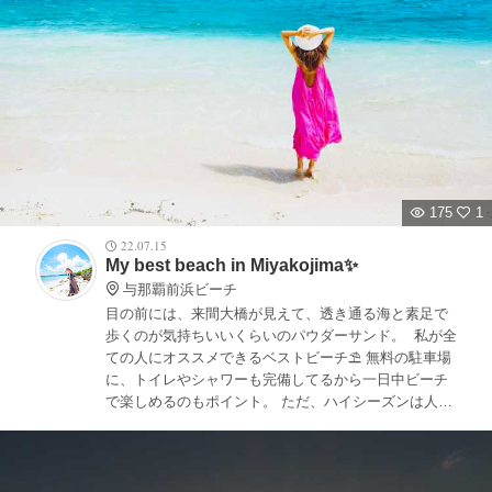
175
1
22.07.15
My best beach in Miyakojima✨ ⁡
与那覇前浜ビーチ
目の前には、来間大橋が見えて、透き通る海と素足で
歩くのが気持ちいいくらいのパウダーサンド。 ⁡ 私が全
ての人にオススメできるベストビーチ⛱ 無料の駐車場
に、トイレやシャワーも完備してるから一日中ビーチ
で楽しめるのもポイント。 ただ、ハイシーズンは人が
プライベートビーチ感は全然ないです😆