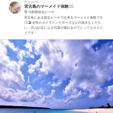
20.06.21
宮古島のマーメイド体験🧜‍♀️
与那覇前浜ビーチ
宮古島にある前浜ビーチで出来るマーメイド体験です
🧜‍♀️🏖女性のカメラマンでポーズなどの指示もくださ
い、沢山記念になる写真が撮れるのでとってもオスス
メです！