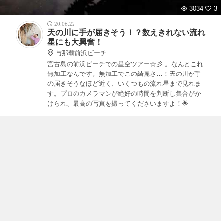
3034
3
20.06.22
天の川に手が届きそう！？数えきれない流れ
星にも大興奮！
与那覇前浜ビーチ
宮古島の前浜ビーチでの星空ツアー☆彡.。なんとこれ
無加工なんです。無加工でこの綺麗さ…！天の川が手
の届きそうなほど近く、いくつもの流れ星まで見れま
す。プロのカメラマンが絶好の時間を判断し集合がか
けられ、最高の写真を撮ってくださいますよ！🌟