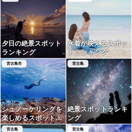
夕日の絶景スポット
水着が映えるスポッ
ランキング
トランキング
宮古島市
宮古島
シュノーケリングを
絶景スポットランキ
楽しめるスポットラ
ング
ンキング
宮古島
宮古島