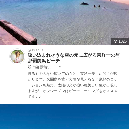
1325
17.06.10
吸い込まれそうな空の元に広がる東洋一の与
那覇前浜ビーチ
与那覇前浜ビーチ
遮るもののない広い空のもと、東洋一美しい砂浜が広
がります。来間島を繋ぐ大橋が見えるなど絶好のロケ
ーションも魅力。太陽の光が強い程美しい色が出現し
ますが、オフシーズンはビーチコーミングもオススメ
ですよ♪