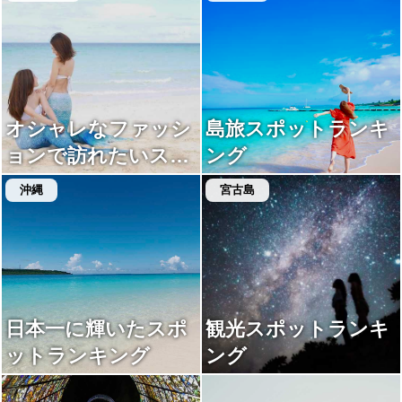
オシャレなファッシ
島旅スポットランキ
ョンで訪れたいスポ
ング
ットランキング
沖縄
宮古島
日本一に輝いたスポ
観光スポットランキ
ットランキング
ング