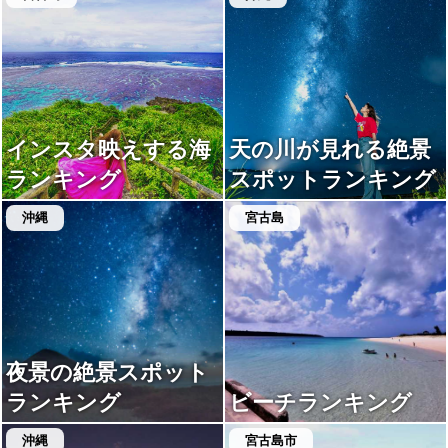
インスタ映えする海
天の川が見れる絶景
ランキング
スポットランキング
沖縄
宮古島
夜景の絶景スポット
ランキング
ビーチランキング
沖縄
宮古島市