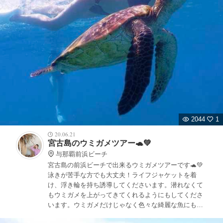
2044
1
20.06.21
宮古島のウミガメツアー🐢💚
与那覇前浜ビーチ
宮古島の前浜ビーチで出来るウミガメツアーです🐢💚
泳きが苦手な方でも大丈夫！ライフジャケットを着
け、浮き輪を持ち誘導してくださいます。潜れなくて
もウミガメを上がってきてくれるようにもしてくださ
います。ウミガメだけじゃなく色々な綺麗な魚にも出
会えるのがなんといっても魅力です！