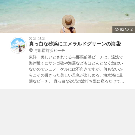
92
2
21.05.21
真っ白な砂浜にエメラルドグリーンの海🏖
与那覇前浜ビーチ
東洋一美しいとされてる与那覇前浜ビーチは、遠浅で
海岸近くにサンゴ礁や海藻などもほどんどなく魚はい
ないのでシュノーケルには不向きですが、何もないか
らこその透きった美しい景色が楽しめる、海水浴に最
適なビーチ。 真っ白な砂浜の波打ち際に座るだけでも
とっても癒されます。