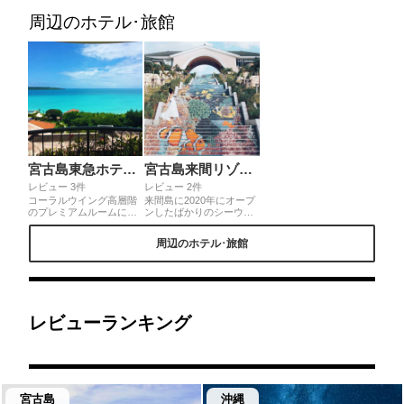
ゴースムージーも濃厚で
フェ」はもちろん、季節
美味しかったです😋
毎に採れる熱帯果実のﾊﾟ
周辺のホテル･旅館
ﾌｪや、自家製ｵﾘｼﾞﾅﾙｼﾞｪﾗ
ｰﾄも人気。来間島産完熟
有機ﾏﾝｺﾞｰやﾄﾞﾗｺﾞﾝﾌﾙｰﾂ
宮古島東急ホテル＆リゾーツ
宮古島来間リゾート シーウッドホテル
レビュー 3件
レビュー 2件
コーラルウイング高層階
来間島に2020年にオープ
のプレミアムルームに宿
ンしたばかりのシーウッ
泊しました。部屋からは
ドホテル 。ホテル棟やヴ
ビーチが一望でき、お風
ィラなどリゾート間たっ
周辺のホテル･旅館
呂からもこの海が見えて
ぷりの敷地には竜宮城を
リラックスしながらもラ
思わせるタイルの階段
グジュアリー感を味わえ
が！ぜひタイルの絵を綺
ました。
麗に合わせて写真を撮っ
てみてくださいね！
レビューランキング
宮古島
沖縄