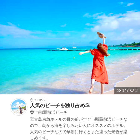
147
3
21.05.28
人気のビーチを独り占め⛱
与那覇前浜ビーチ
宮古島東急ホテルの目の前がすぐ与那覇前浜ビーチな
ので、朝から海を楽しみたい人にオススメのホテル。
人気のビーチなので早朝に行くとまた違った景色が楽
しめます。