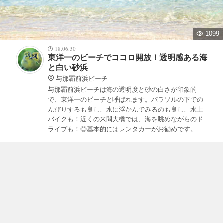
1099
18.06.30
東洋一のビーチでココロ開放！透明感ある海
と白い砂浜
与那覇前浜ビーチ
与那覇前浜ビーチは海の透明度と砂の白さが印象的
で、東洋一のビーチと呼ばれます。パラソルの下での
んびりするも良し、水に浮かんでみるのも良し、水上
バイクも！近くの来間大橋では、海を眺めながらのド
ライブも！◎基本的にはレンタカーがお勧めです。バ
スの場合は平良から上地南バス停で降りて、そこから
徒歩15分程度で行けるそうです。