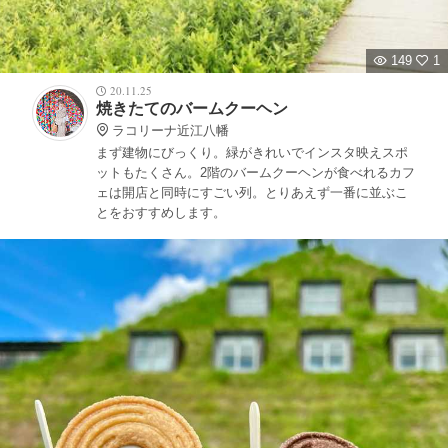
149
1
20.11.25
焼きたてのバームクーヘン
ラコリーナ近江八幡
まず建物にびっくり。緑がきれいでインスタ映えスポ
ットもたくさん。2階のバームクーヘンが食べれるカフ
ェは開店と同時にすごい列。とりあえず一番に並ぶこ
とをおすすめします。