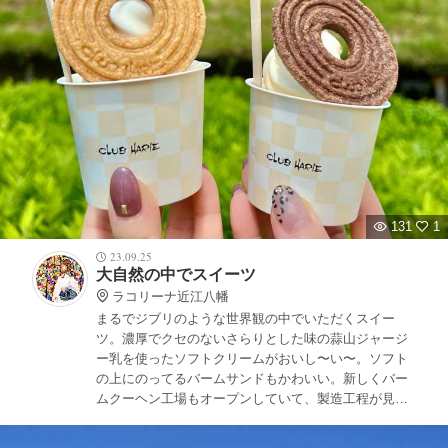
131
1
23.09.25
大自然の中でスイーツ
ラコリーナ近江八幡
まるでジブリのような世界観の中でいただくスイー
ツ。濃厚でクセのないさらりとした味の蒜山ジャージ
ー乳を使ったソフトクリームがおいし〜い〜。ソフト
の上にのってるバームサンドもかわいい。新しくバー
ムクーヘン工場もオープンしていて、製造工程が見れ
たり、バームカフェでは焼きたてのバームクーヘンが
食べれます。