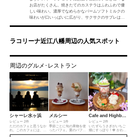
お店がたくさん。焼きたてのカステラはふわふわで優
しい味わい。濃厚でなめらかなバームソフトミルクの
味わいが口いっぱいに広がり、サクサクのサブレはソ
フトクリームをつけて食べると美味しさ二倍！！自然
の癒しを感じながらのスイーツタイム。
ラコリーナ近江八幡周辺の人気スポット
周辺のグルメ･レストラン
シャーレ水ヶ浜
メルシー
Cafe and Highball Bar CAN
レビュー 2件
レビュー 1件
レビュー 2件
ただのカフェと思うなか
季節ごとに旬の果物を使
いたずらうさぎがいちご
れ。このカフェには、何
ったパフェ。栗のパフェ
畑にすっぽり！🍓 かわい
にも邪魔されず琵琶湖が
とりんごのパフェをいた
いおしりはバニラアイス