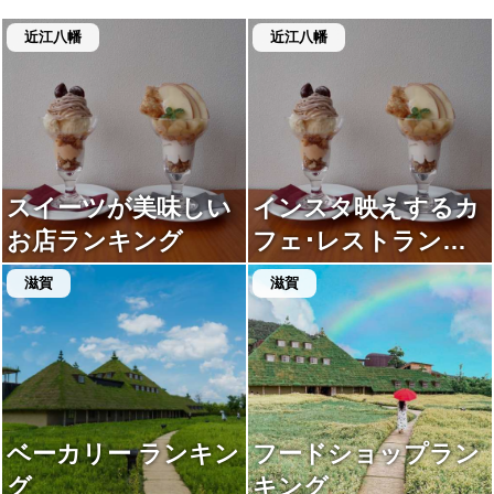
近江八幡
近江八幡
スイーツが美味しい
インスタ映えするカ
お店ランキング
フェ･レストランラ
ンキング
滋賀
滋賀
ベーカリー ランキン
フードショップラン
グ
キング