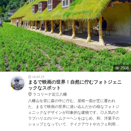
2508
18.05.25
まるで映画の世界！自然に佇むフォトジェニ
ックなスポット
ラコリーナ近江八幡
八幡山を背に森の中に佇む、屋根一面が芝に覆われ
た、まるで映画の世界に迷い込んだかの様なフォトジ
ェニックなデザインが印象的な建物です。◎人気のク
ラブハリエのバームクーヘンをはじめ、和、洋菓子の
ショップとなっていて、テイクアウトやカフェ利用も
出来ますよ！近江八幡駅からレンタサイクルで行きま