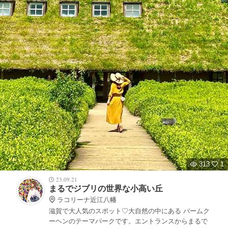
313
1
23.09.21
まるでジブリの世界な小高い丘
ラコリーナ近江八幡
滋賀で大人気のスポット♡大自然の中にある バームク
ーヘンのテーマパークです。エントランスからまるで