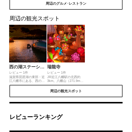
一望できる特等席がある
だきました。甘さも程よ
🐇 いちご畑はグラスケー
周辺のグルメ･レストラン
のです。それを存分に味
く、美味しいです。
キ🍰 うさぎ親子はパンナ
わえるテラス席は毎度争
コッタムース パンナコッ
奪戦で座れたらラッキ
タの底面には ドライいち
ー！春は周辺の桜も一緒
ごなどが入っていて ささ
周辺の観光スポット
に楽しんで。
やかな幸せ💗
西の湖ステーション
瑞龍寺
レビュー 1件
レビュー 1件
滋賀県琵琶湖の東部・近
JR近江八幡駅の北西約
江八幡市にある、西の湖
3km。八幡山（271.9m）
ステーションは大変綺麗
山頂にある八幡城本丸跡
な夕景が見れるスポット
の寺院🌙山頂まではロー
周辺の観光スポット
です。停泊されている船
プウェイで約5分程🚠 (往
と一緒に、撮影してみま
復890円)山頂にあるお寺
せんか？
の一室で展示されている
カラフルな紙製ランプの
あかり展🌈とっても幻想
的でうっとり☺️💓 (開催
期間は今週末の6/27迄, 拝
レビューランキング
観料300円)