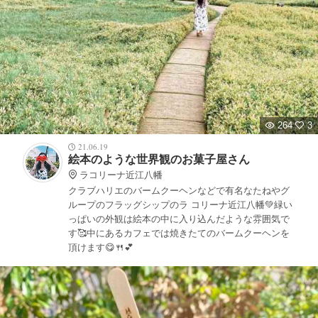
264
3
21.06.19
絵本のような世界観のお菓子屋さん
ラコリーナ近江八幡
クラブハリエのバームクーヘンなどで有名なたねやグ
ループのフラッグシップのラ コリーナ近江八幡💚緑い
っぱいの外観は絵本の中に入り込んだような雰囲気で
す🥰中にあるカフェでは焼きたてのバームクーヘンを
頂けます😋🍴💕