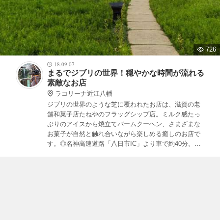
726
18.09.07
まるでジブリの世界！穏やかな時間が流れる
素敵なお店
ラコリーナ近江八幡
ジブリの世界のような芝に覆われたお店は、滋賀の老
舗和菓子店たねやのフラッグシップ店。ミルク感たっ
ぷりのアイスから焼立てバームクーヘン、さまざまな
お菓子が自然と触れ合いながら楽しめる癒しのお店で
す。◎名神高速道路「八日市IC」より車で約40分。営
業時間9時から。人気スイーツは売り切れる可能性あ
り。