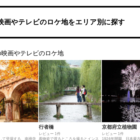
映画やテレビのロケ地をエリア別に探す
の映画やテレビのロケ地
行者橋
京都府立植物園
レビュー 1件
レビュー 1件
して登場する、南禅寺
着物姿で渡るところを撮るとインス
1924年開園、日本最