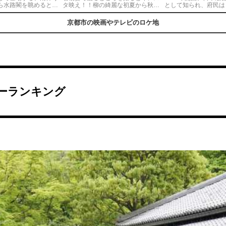
ら水路閣を眺めると圧
タ映え！！柳の綺麗な初夏から秋ま
として知られ、府民は
ろがる、、、紅葉の季
でがオススメです！
も親しまれている。近
スポット🍁🍁
やライトアップも実施
京都市の映画やテレビのロケ地
くは明日、昨日のきみ
る」のロケ地としても
いる。
ーランキング