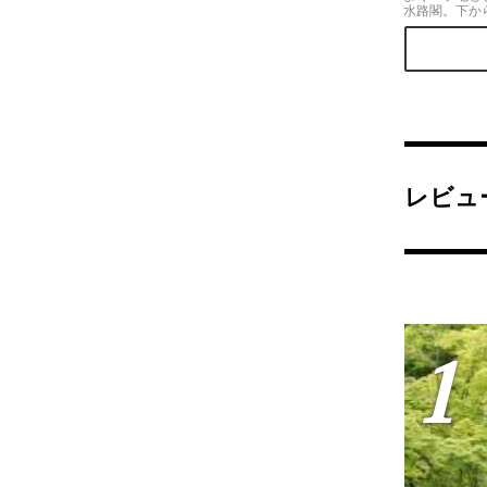
水路閣。下か
巻の風景がひ
節は更に映えな
レビュ
1