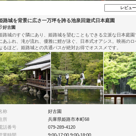
レビュー
姫路城を背景に広さ一万坪を誇る池泉回遊式日本庭園
好古園
姫路城のすぐ隣にあり、姫路城を望むこともできる立派な日本庭園
にあふれ、滝が流れ、優雅に鯉が泳ぐ、日本式オアシス。映画のロ
なるほど。姫路城との共通パスが絶対お得でオススメです。
名称
好古園
住所
兵庫県姫路市本町68
電話番号
079-289-4120
営業時間
9:00-17:00,9:00-18:00