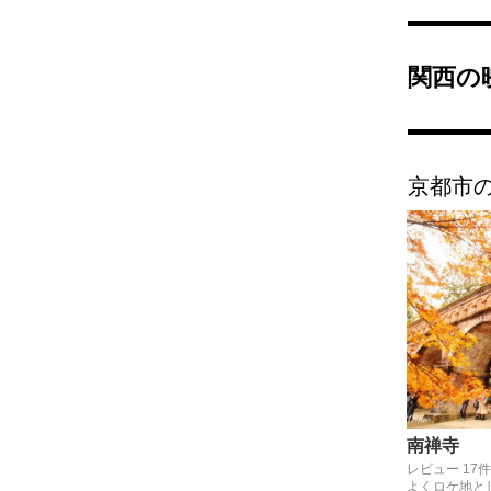
関西の
京都市
南禅寺
レビュー 17件
よくロケ地と