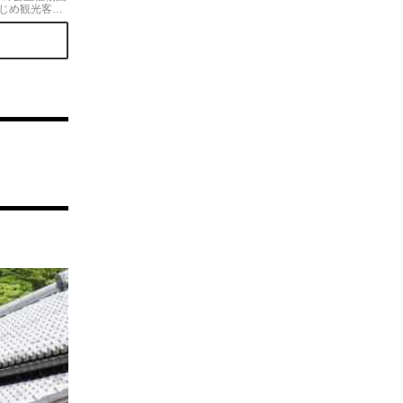
じめ観光客に
年は夜間開放
、今年は「ぼ
とデートす
話題を集めて