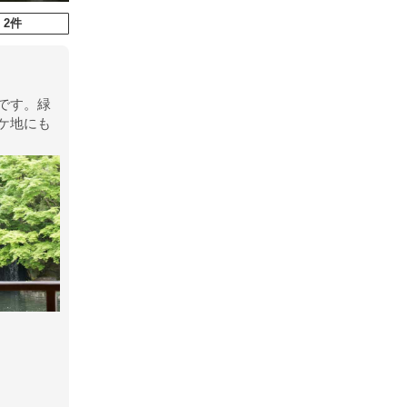
 2件
です。緑
ケ地にも