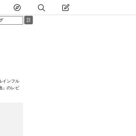
グ
ルインフル
地』のレビ