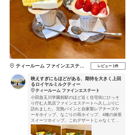
ティールーム ファインエステート
レビュー 1件
映えすぎにもほどがある、期待を大きく上回
るロイヤルミルクティー
ティールーム ファインエステート
小田急玉川学園前駅のほど近く住宅街にひっそ
り佇む人気店ファインエステートへ久しぶりに
訪れました。完熟パインと自家製レアチーズケ
ーキホイップ、なごりの苺ホイップ、4種の抹茶
スイーツホイップ。これデザートじゃなくてド
リンクなんです。多種メニューありますがどれ
をオーダーしても期待を上回る事間違いなし。