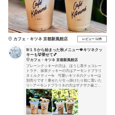
カフェ・キツネ 京都新風館店
レビュー 12件
9/１５から始まった秋メニュー🍁キツネクッ
キーも🦊乗せて💕
カフェ・キツネ 京都新風館店
プレーンクッキーの方は、ほうじ茶チョコレー
トラテ、抹茶クッキーの方はアーモンドプラリ
ネミルクティー☕️ 可愛いキツネのクッキーは
別売りです！乗せたり引っ掛けたり前に置いた
り✨アーモンドプラリネの方はザクザク歯ごた
えが楽しめるよ！