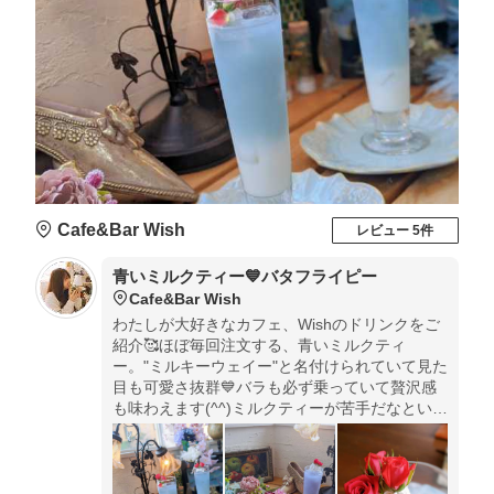
Cafe&Bar Wish
レビュー 5件
青いミルクティー💙バタフライピー
Cafe&Bar Wish
わたしが大好きなカフェ、Wishのドリンクをご
紹介🥰ほぼ毎回注文する、青いミルクティ
ー。"ミルキーウェイー"と名付けられていて見た
目も可愛さ抜群💙バラも必ず乗っていて贅沢感
も味わえます(^^)ミルクティーが苦手だなという
方でも、嫌な渋みもないので飲みやすいです！
バラがちょっぴりリッチな気分にしてくれるの
でおすすめ♡