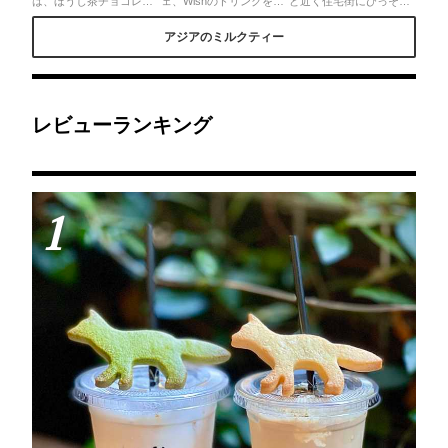
は、ほうじ茶チョコレー
ェ、Wishのドリンクをご
ど近く住宅街にひっそり
トラテ、抹茶クッキーの
紹介🥰ほぼ毎回注文す
佇む人気店ファインエス
方はアーモンドプラリネ
る、青いミルクティ
テートへ久しぶりに訪れ
アジアのミルクティー
ミルクティー☕️ 可愛い
ー。"ミルキーウェイ
ました。完熟パインと自
キツネのクッキーは別売
ー"と名付けられていて見
家製レアチーズケーキホ
りです！乗せたり引っ掛
た目も可愛さ抜群💙バラ
イップ、なごりの苺ホイ
けたり前に置いたり✨ア
も必ず乗っていて贅沢感
ップ、4種の抹茶スイー
ーモンドプラリネの方は
も味わえます(^^)ミルク
ツホイップ。これデザー
ザクザク歯ごたえが楽し
ティーが苦手だなという
トじゃなくてドリンクな
めるよ！
方でも、嫌な渋みもない
んです。多種メニューあ
レビューランキング
ので飲みやすいです！バ
りますがどれをオーダー
ラがちょっぴりリッチな
しても期待を上回る事間
気分にしてくれるのでお
違いなし。
すすめ♡
1