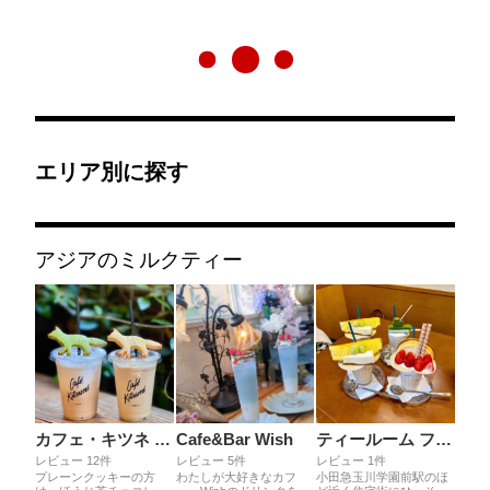
エリア別に探す
アジアのミルクティー
カフェ・キツネ 京都新風館店
Cafe&Bar Wish
ティールーム ファインエステート
レビュー 12件
レビュー 5件
レビュー 1件
プレーンクッキーの方
わたしが大好きなカフ
小田急玉川学園前駅のほ