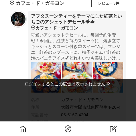
カフェ・ド・ガモヨン
レビュー 3件
アフタヌーンティーをテーマにした紅茶とい
ちごのアシェットデセール🍓🫖
カフェ・ド・ガモヨン
可愛いアシェットデセールに、毎回予約争奪
戦！今回は、紅茶と苺のスイーツに、焼き立て
キッシュとスコーン付き😊スイーツは、フレジ
エ、紅茶のシブーストに、柚子ジャムと紅茶の
泡のバニラアイス💕どれもいつも美味しいけ
ど、全粒粉でできた紅茶スコーンのザクザク感
がすごく美味しかったです😻プレートの全貌は
添付リールです🤗
ログインするとこの広告は表示されません
名称
カフェ・ド・ガモヨン
住所
大阪府大阪市城東区蒲生4-20-4
電話番号
06-6167-4204
営業時間
11:00-18:00
定休日
日曜