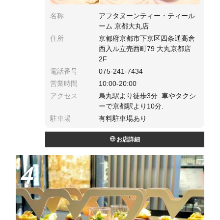
名称
アフタヌーンティー・ティール
ーム 京都大丸店
住所
京都府京都市下京区四条通高倉
西入ル立売西町79 大丸京都店
2F
電話番号
075-241-7434
営業時間
10:00-20:00
アクセス
烏丸駅より徒歩3分. 車やタクシ
ーで京都駅より10分.
駐車場
有料駐車場あり
お店詳細
4