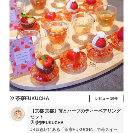
茶寮FUKUCHA
レビュー 10件
【京都 京都】苺とハーブのティーペアリング
セット
茶寮FUKUCHA
JR京都駅にある「茶寮FUKUCHA」で苺スイー