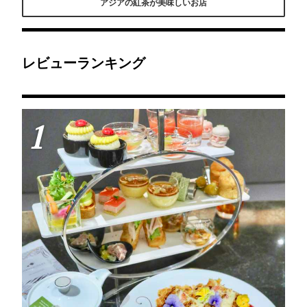
アジアの紅茶が美味しいお店
ドパリのミルフィーユま
（イタリア館）はステキ
ルーツを楽しめちゃう♡
でついてボリュームたっ
な南イタリア風のテラス
＂フルーツティー＂と＂
ぷりだけれど不思議とぺ
でティータイムを楽しめ
4種のフルーツサンド＂
ろっと行けちゃう♪紅茶
ます。日常生活空間の中
がセット！14時から数量
もホットとアイスが選べ
に本物の絵画、彫刻、家
限定で6/19がラストチャ
ます。中でもアイスロイ
具、調度品などの展示品
ンス♡
ヤルミルクティーは絶
は全て18～19世紀のアン
レビューランキング
品！ぜひ飲んでいただき
ティーク。どこを見ても
たいです！
うっとりな美しさです
よ。
1