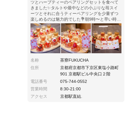
ツとハーブティーのペアリングセットを食べて
きました✨タルトや最中などの小ぶりな苺スイ
ーツとそれに合うティーペアリングを少量ずつ
楽しめるのは魅力的でした💐朝9時〜と早い時間
から空いているので、京都旅のスタートの朝活
にもおすすめの茶寮です🌱
名称
茶寮FUKUCHA
住所
京都府京都市下京区東塩小路町
901 京都駅ビル中央口２階
電話番号
075-744-0552
営業時間
8:30-21:00
アクセス
京都駅直結.