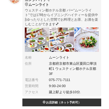
ムーンライト
ウェスティン都ホテル京都 バー"ムーンライ
ト"では17時からイブニングハイティーを提供中
🍾ゆったりとした空間でお料理とお茶、お酒を楽
しむことができます💕
名称
ムーンライト
住所
京都府京都市東山区粟田口華頂
町1 ウェスティン都ホテル京都
3F
電話番号
075-771-7111
営業時間
9:00-24:00
アクセス
蹴上駅より徒歩10分.
お店詳細（ネット予約可）