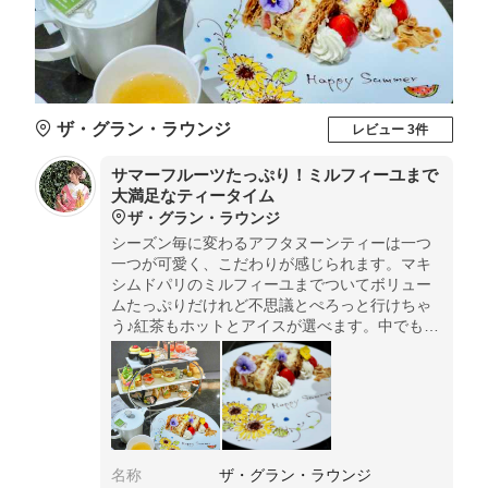
ザ・グラン・ラウンジ
レビュー 3件
サマーフルーツたっぷり！ミルフィーユまで
大満足なティータイム
ザ・グラン・ラウンジ
シーズン毎に変わるアフタヌーンティーは一つ
一つが可愛く、こだわりが感じられます。マキ
シムドパリのミルフィーユまでついてボリュー
ムたっぷりだけれど不思議とぺろっと行けちゃ
う♪紅茶もホットとアイスが選べます。中でもア
イスロイヤルミルクティーは絶品！ぜひ飲んで
いただきたいです！
名称
ザ・グラン・ラウンジ