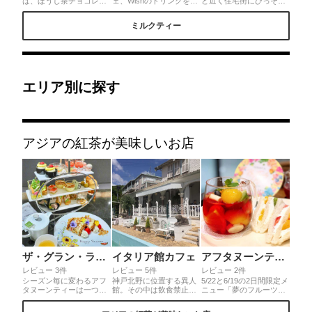
は、ほうじ茶チョコレー
ェ、Wishのドリンクをご
ど近く住宅街にひっそり
トラテ、抹茶クッキーの
紹介🥰ほぼ毎回注文す
佇む人気店ファインエス
方はアーモンドプラリネ
る、青いミルクティ
テートへ久しぶりに訪れ
ミルクティー
ミルクティー☕️ 可愛い
ー。"ミルキーウェイ
ました。完熟パインと自
キツネのクッキーは別売
ー"と名付けられていて見
家製レアチーズケーキホ
りです！乗せたり引っ掛
た目も可愛さ抜群💙バラ
イップ、なごりの苺ホイ
けたり前に置いたり✨ア
も必ず乗っていて贅沢感
ップ、4種の抹茶スイー
ーモンドプラリネの方は
も味わえます(^^)ミルク
ツホイップ。これデザー
ザクザク歯ごたえが楽し
ティーが苦手だなという
トじゃなくてドリンクな
めるよ！
方でも、嫌な渋みもない
んです。多種メニューあ
エリア別に探す
ので飲みやすいです！バ
りますがどれをオーダー
ラがちょっぴりリッチな
しても期待を上回る事間
気分にしてくれるのでお
違いなし。
すすめ♡
アジアの紅茶が美味しいお店
ザ・グラン・ラウンジ
イタリア館カフェ
アフタヌーンティー・ティールーム 京都大丸店
レビュー 3件
レビュー 5件
レビュー 2件
シーズン毎に変わるアフ
神戸北野に位置する異人
5/22と6/19の2日間限定メ
タヌーンティーは一つ一
館。その中は飲食禁止な
ニュー「夢のフルーツテ
つが可愛く、こだわりが
館がほとんどですが、こ
ィーセット🍓🍎🍊🥝🍌」
感じられます。マキシム
こプラトン装飾美術館
は、グラスいっぱいのフ