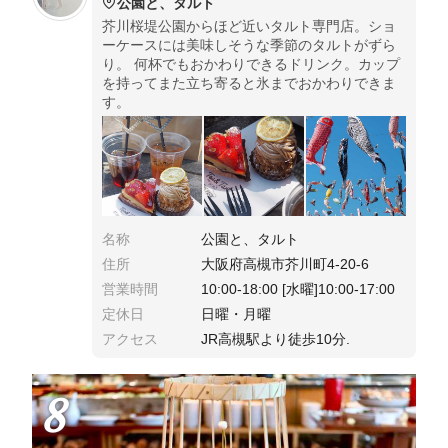
公園と、タルト
芥川桜堤公園からほど近いタルト専門店。ショ
ーケースには美味しそうな季節のタルトがずら
り。 何杯でもおかわりできるドリンク。カップ
を持ってまた立ち寄ると氷までおかわりできま
す。
名称
公園と、タルト
住所
大阪府高槻市芥川町4-20-6
営業時間
10:00-18:00 [水曜]10:00-17:00
定休日
日曜・月曜
アクセス
JR高槻駅より徒歩10分.
8