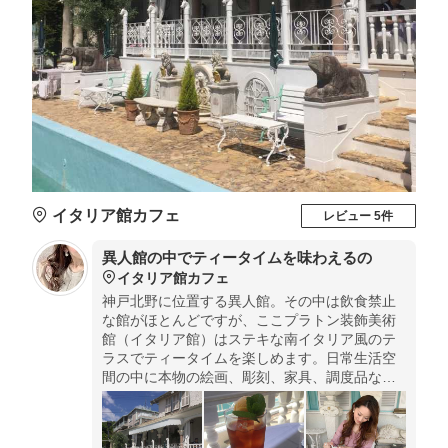
イタリア館カフェ
レビュー 5件
異人館の中でティータイムを味わえるの
イタリア館カフェ
神戸北野に位置する異人館。その中は飲食禁止
な館がほとんどですが、ここプラトン装飾美術
館（イタリア館）はステキな南イタリア風のテ
ラスでティータイムを楽しめます。日常生活空
間の中に本物の絵画、彫刻、家具、調度品など
の展示品は全て18～19世紀のアンティーク。ど
こを見てもうっとりな美しさですよ。