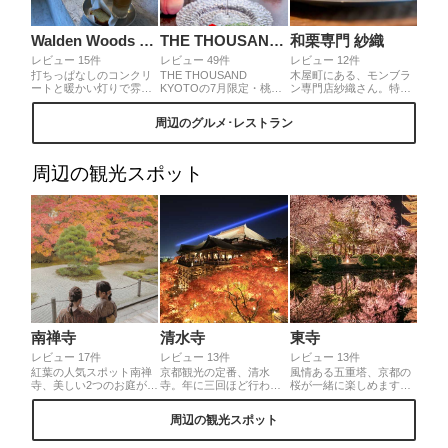
Walden Woods Kyoto
THE THOUSAND KYOTO TEA AND BAR
和栗専門 紗織
レビュー 15件
レビュー 49件
レビュー 12件
打ちっぱなしのコンクリ
THE THOUSAND
木屋町にある、モンブラ
ートと暖かい灯りで雰囲
KYOTOの7月限定・桃の
ン専門店紗織さん。特注
気抜群のカフェ。店内は
アートパルフェをいただ
の機会でうにうにっと出
写真映えするので、若い
きました🍑みずみずしい
てくるモンブランが芸術
周辺のグルメ･レストラン
女性が多いです。また、
桃をまるまる2個使用した
的。その細さ1ミリ！連
優しい店員さんばかりで
パルフェは大きな桃のタ
日、大人気のお店です
ゆっくりした時間を過ご
ルトをトップに飾り、8つ
せます。飲み物ももちろ
の層が美しくボリューム
周辺の観光スポット
んですが、バナナケーキ
も満点の一杯🍑満足度抜
もしっとりして美味しい
群の一品です✨
のでマスト！
南禅寺
清水寺
東寺
レビュー 17件
レビュー 13件
レビュー 13件
紅葉の人気スポット南禅
京都観光の定番、清水
風情ある五重塔、京都の
寺、美しい2つのお庭があ
寺。年に三回ほど行われ
桜が一緒に楽しめます。
る天授庵へ、着物で訪れ
る夜の特別拝観時には青
ライトアップ期間中はと
ました。東庭の紅葉はま
い光が京都の空を貫きま
ても混み合うので時間に
周辺の観光スポット
さに真っ盛り、縁側に腰
す。この光は観音様の慈
余裕を持って行かれるの
掛けながらいつまでも見
悲の心を表しているとの
がいいと思います。市内