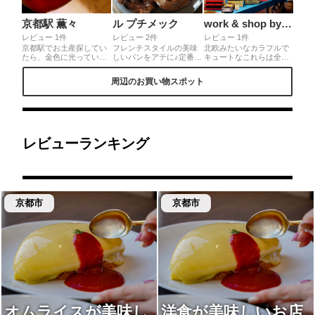
京都駅 薫々
ル プチメック
work & shop by BOX & NEEDLE（ボックス アンド ニードル）
レビュー 1件
レビュー 2件
レビュー 1件
京都駅でお土産探してい
フレンチスタイルの美味
北欧みたいなカラフルで
たら、金色に光っている
しいパンをアテに♪定番の
キュートなこれらは全て
にほい袋を見つけました
発酵バタークロワッサン
箱製。さまざまなタイプ
🥺惹かれてしまい、すぐ
やパンオコショラは少し
があり、中には濡れても
周辺のお買い物スポット
に買って今ではマスクに
温めるとバターの風味が
大丈夫なものも。小物入
忍ばせいい匂いです( "´༥`"
抜群！ワインのお供にな
れからバッグまで雑貨好
)ジャスミンの匂いがし
りそうな緑オリーブとト
き女子にはたまらない空
て、爽やかです( ˙º˙ )
マトのフーガスはゴロゴ
間です。◎京都の老舗紙
@mina_uma374
ロオリーブがとても贅
器屋が手がける紙箱屋
沢。そして何より美味し
で、各国から買い付けた
いのがハードパン！アッ
紙、オリジナルの紙が張
レビューランキング
プルアールグレイ、いち
られた貼箱が豊富に揃
じくチョコの２種類は食
う。店舗は京都と二子玉
材ギッシリでかなり食べ
川の2店舗のみ。
応えあり♪
京都市
京都市
オムライスが美味し
洋食が美味しいお店