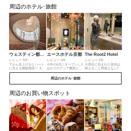
ていられる絶景でした。
こと。
で、駅からも近く行きや
もうひとつため息の出る
すいです♪
周辺のホテル･旅館
素敵な景色が、書院の窓
枠に切り取られてまるで
絵画のような南庭の紅葉
です。入り口でチケット
買い顔をあげると、真っ
先に目に飛び込んで来て
うっとり♡
ウェスティン都ホテル京都
エースホテル京都
The Root2 Hotel
レビュー 5件
レビュー 2件
レビュー 2件
下から見上げるとハート
今年の6月にオープンした
大理石に包まれた室内は
に見える螺旋階段♡ 大き
ばかりのアジア圏初とな
映えること間違えなし‼︎家
なホテルで自分達でこの
るエースホテル京都。エ
具の一つ一つにこだわり
場所を見つけるのは大変
ースホテルはデザイン性
があって、お洒落すぎて
周辺のホテル･旅館
なので、スタッフさんに
が高いことで有名で話題
100枚くらい写真撮って
聞いたら丁寧に教えてい
の新スポットとなってい
た🤣Netflixも見放題・キ
ただけます🥺💓
ます✨1階にあるカフェは
ッチンもついてるから女
日本初出店のStumptown
子会にピッタリ🌼全部お
周辺のお買い物スポット
coffee roasters☕️💗また3
部屋の内装が違って何回
階のレストランでは、ち
でも泊まりに行けちゃう
ょっと贅沢なおしゃれ朝
☺️位置情報が無いのは悲
食が楽しめます☺️
しすぎる🥲‼︎皆様に知って
欲しいホテル❤︎