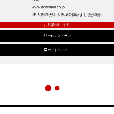
www.newotani.co.jp
方
JR大阪環状線 大阪城公園駅より徒歩3分.
お店詳細・予約
一休レストラン
ホットペッパー