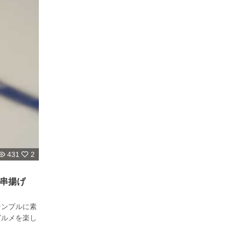
431
2
串揚げ
シンプルに素
グルメを楽し