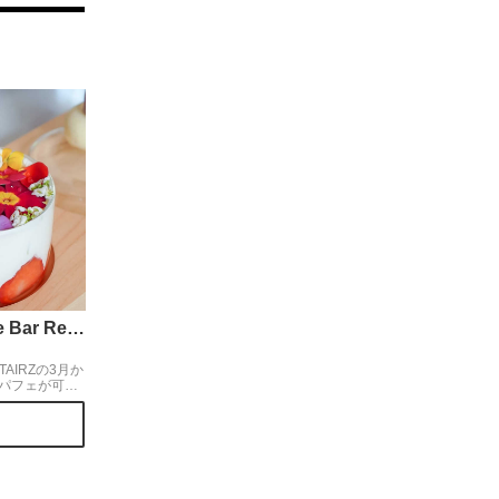
Upstairz Lounge Bar Restaurant
PSTAIRZの3月か
パフェが可愛
ran de
香りと甘さを堪能
ースとマカロ
を取ると…お
♡中はクリー