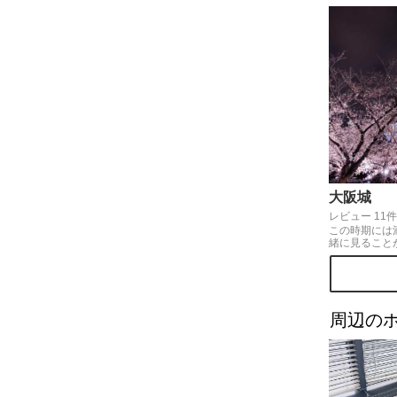
大阪城
レビュー 11件
この時期には
緒に見ること
は去年より開
閉症デーの青
に見ることが
でも素晴らし
く見える日で
周辺のホ
です。よかっ