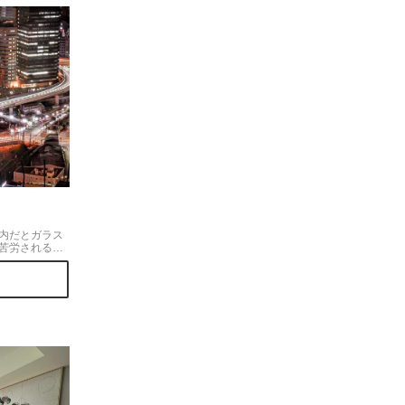
内だとガラス
苦労される事
が、ココは屋
いるので、
が出来ます。