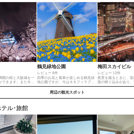
鶴見緑地公園
梅田スカイビル
レビュー 8件
レビュー 13件
満開の桜と大阪城を一
四季のお花と風車が楽しめる鶴見緑
夜景を撮るときに、室
ができます。また今年
地公園ですが、今はネモフィラブル
面の映り込みがあり、
花が遅いので、世界自
ーとイエローチューリップの爽やか
も多いかと思います。
いライトアップと一緒
な絶景になっていて大人気です！
上が空中庭園になって
周辺の観光スポット
できました。夜桜だけ
360度風景を眺める事
い景色がより素晴らし
した。今から桜は見頃
テル･旅館
たらどうですか？