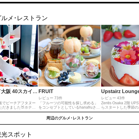
グルメ･レストラン
コンラッド大阪 40スカイバー＆ラウンジ
FRUIT
レビュー 73件
レビュー 43件
阪でピーチアフタヌー
「フルーツの可能性を探し求める」
Zentis Osaka 2階 U
ただきました🍑ホテル
をコンセプトとしているhanafruさ
らスタートした季節の
ある白い螺旋階段をイ
ん。アラカルトのアフターヌーンテ
いすぎます♡Parfait Ec
タンドで登場🌟セイヴ
ィーセットは丸ごと一個の桃🍑！イ
Fraise♡ 春爛漫な
周辺のグルメ･レストラン
となっており、ボリュ
ンパクト大、写真映えもバッチリで
できるパフェです♪ム
の内容です😆
す👍✨他のスイーツもフルーツがた
ン、蝶々が乗ったフタ
くさん使用されていて、色々なお味
花畑のようなパフェが
観光スポット
が楽しめます😊
ムとソルベです。