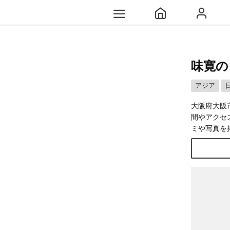
味寛の
アジア
大阪府大阪
間やアクセ
ミや写真を