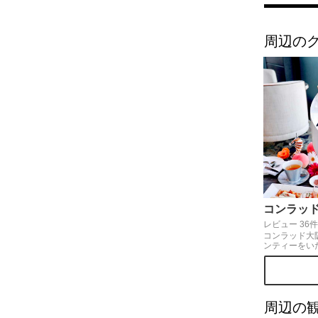
周辺の
レビュー 36件
コンラッド大
ンティーをい
のシンボルで
メージしたス
ォリーが別皿
ームも大満足
周辺の