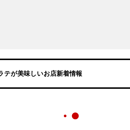
ラテが美味しいお店新着情報