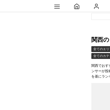
関西の
全てのエリ
全てのカテ
関西でおす
ンサーが投
を基にラン