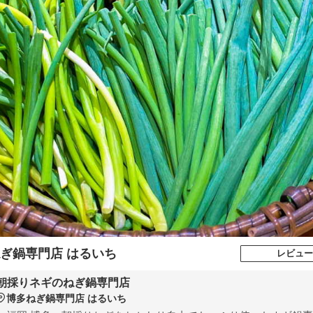
ぎ鍋専門店 はるいち
レビュー
朝採りネギのねぎ鍋専門店
博多ねぎ鍋専門店 はるいち