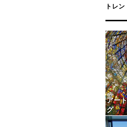
トレン
アー
グ