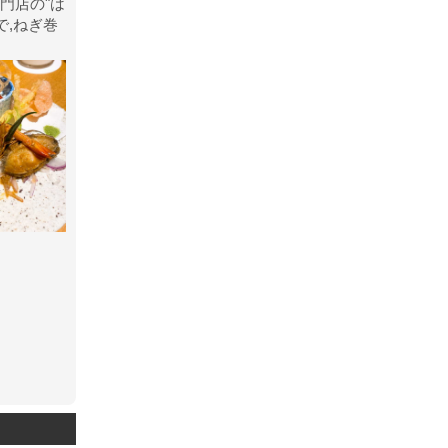
門店の"は
で,ねぎ巻