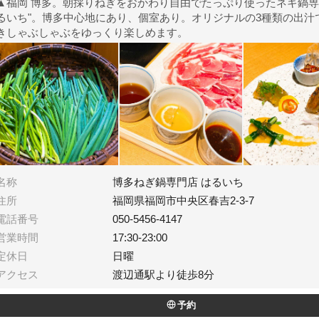
▲福岡 博多。朝採りねぎをおかわり自由でたっぷり使ったネギ鍋専
るいち"。博多中心地にあり、個室あり。オリジナルの3種類の出汁
きしゃぶしゃぶをゆっくり楽しめます。
名称
博多ねぎ鍋専門店 はるいち
住所
福岡県福岡市中央区春吉2-3-7
電話番号
050-5456-4147
営業時間
17:30-23:00
定休日
日曜
アクセス
渡辺通駅より徒歩8分
予約