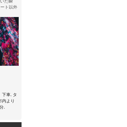
下車. タ
市内より
分.