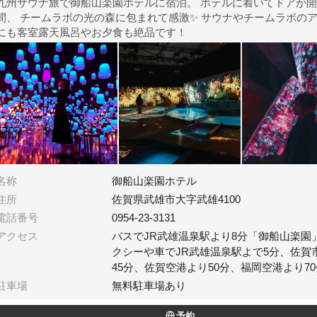
九州サウナ旅で御船山楽園ホテルに宿泊。 ホテルに着いてドアが開いた瞬
間、 チームラボの光の森に包まれて感激✨ サウナやチームラボのアート以外
にも客室露天風呂やお夕食も絶品です！
名称
御船山楽園ホテル
住所
佐賀県武雄市大字武雄4100
電話番号
0954-23-3131
アクセス
バスでJR武雄温泉駅より8分「御船山楽園」
クシーや車でJR武雄温泉駅よで5分、佐賀
45分、佐賀空港より50分、福岡空港より70
駐車場
無料駐車場あり
予約