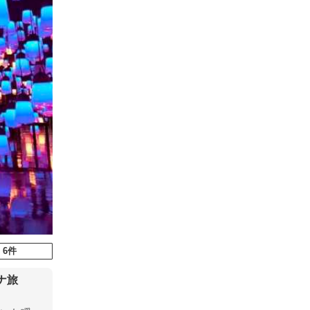
 6件
ナ旅