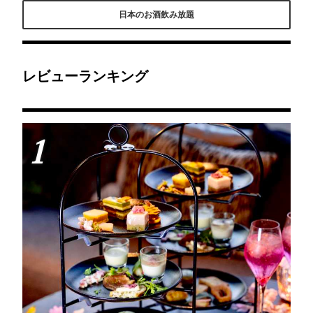
ーンティーに行ってきま
も普通に美味しぃてなっ
ガーデン&BBQが楽しめ
日本のお酒飲み放題
した✨今月のテーマは桜
たらお酒も進むのょ～😆
るBACK YARD Brooklyn
🌸ディナータイムはスパ
🎵セルフ飲み放題が凄す
Park Yokohama。飲み放
ークリングワインなどの
ぎてテンション爆アガリ
題のアルコールは店員さ
アルコールメニューもフ
しちゃった🤣イチオシ👆️
んがしっかり作ってく
リーフロードリンクに含
は親方おまかせ刺盛り、
れ、素人でも簡単に焼け
まれるのでさらに充実の
かなりギューギューに盛
るBBQ台を使って、楽し
内容となります♪セイヴ
られてる。全国各地より
く過ごせるよ。平日昼間
レビューランキング
ォリーもお酒に合うオー
水揚げされた新鮮な魚を
が穴場。
ドブルやがっつりハンバ
直送にて仕入れ。
ーガーなどがついてきま
す🍔
1