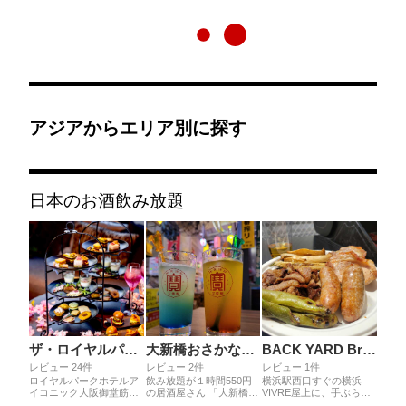
アジアからエリア別に探す
日本のお酒飲み放題
ザ・ロイヤルパークホテル・アイコニック大阪御堂筋 THE BAR
大新橋おさかなセンター
BACK YARD Brooklyn Park Yokohama
レビュー 24件
レビュー 2件
レビュー 1件
ロイヤルパークホテルア
飲み放題が１時間550円
横浜駅西口すぐの横浜
イコニック大阪御堂筋の
の居酒屋さん 「大新橋お
VIVRE屋上に、手ぶらで
ディナータイムアフタヌ
さかなセンター」 お料理
行っても、おしゃれビア