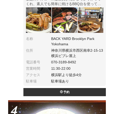
くれ、素人でも簡単に焼けるBBQ台を使って、
楽しく過ごせるよ。平日昼間が穴場。
名称
BACK YARD Brooklyn Park
Yokohama
住所
神奈川県横浜市西区南幸2-15-13
横浜ビブレ屋上
電話番号
070-3189-8492
営業時間
11:30-22:00
アクセス
横浜駅より徒歩4分
駐車場
駐車場あり
予約
4