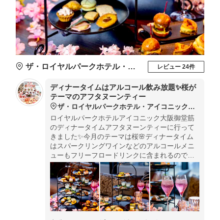
ザ・ロイヤルパークホテル・アイコニック大阪御堂筋 THE BAR
レビュー 24件
ディナータイムはアルコール飲み放題✨桜が
テーマのアフタヌーンティー
ザ・ロイヤルパークホテル・アイコニック大阪御堂筋 THE BAR
ロイヤルパークホテルアイコニック大阪御堂筋
のディナータイムアフタヌーンティーに行って
きました✨今月のテーマは桜🌸ディナータイム
はスパークリングワインなどのアルコールメニ
ューもフリーフロードリンクに含まれるのでさ
らに充実の内容となります♪セイヴォリーもお酒
に合うオードブルやがっつりハンバーガーなど
がついてきます🍔