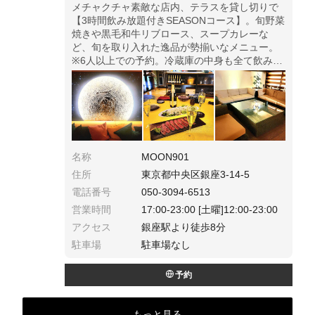
メチャクチャ素敵な店内、テラスを貸し切りで
【3時間飲み放題付きSEASONコース】。旬野菜
焼きや黒毛和牛リブロース、スープカレーな
ど、旬を取り入れた逸品が勢揃いなメニュー。
※6人以上での予約。冷蔵庫の中身も全て飲み放
題、セルフで飲み放題。セレブ気分が味わえ
る、まだ知られていない穴場店。
名称
MOON901
住所
東京都中央区銀座3-14-5
電話番号
050-3094-6513
営業時間
17:00-23:00 [土曜]12:00-23:00
アクセス
銀座駅より徒歩8分
駐車場
駐車場なし
予約
もっと見る