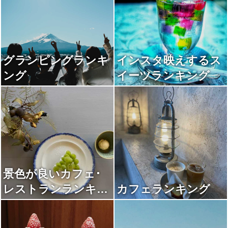
グランピングランキ
インスタ映えするス
ング
イーツランキング
景色が良いカフェ･
レストランランキン
カフェランキング
グ