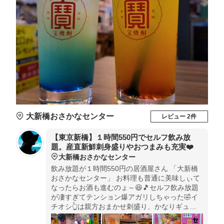
大新橋おさかなセンター
レビュー 2件
【東京新橋】１時間550円でセルフ飲み放
題。産直新鮮刺身盛りやおつまみも充実❤️
大新橋おさかなセンター
飲み放題が１時間550円の居酒屋さん 「大新橋
おさかなセンター」 お料理も普通に美味しぃて
なったらお酒も進むのょ～😆🎵セルフ飲み放題
が凄すぎてテンション爆アガリしちゃった🤣イ
チオシ👆️は親方おまかせ刺盛り、かなりギュー
ギューに盛られてる。全国各地より水揚げされ