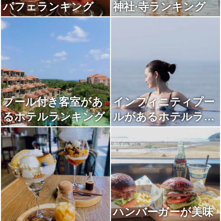
パフェランキング
神社·寺ランキング
プール付き客室があ
インフィニティプー
るホテルランキング
ルがあるホテルラン
キング
ハンバーガーが美味