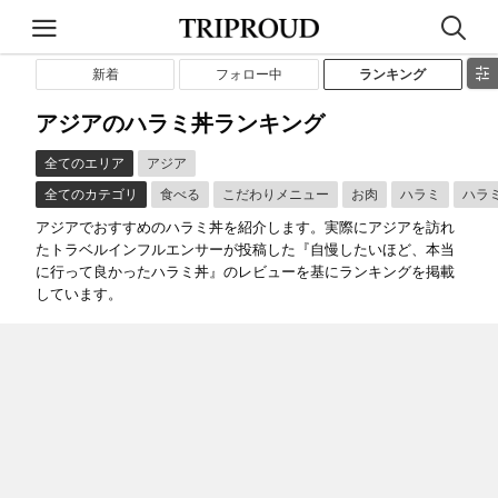
新着
フォロー中
ランキング
アジアのハラミ丼ランキング
全てのエリア
アジア
全てのカテゴリ
食べる
こだわりメニュー
お肉
ハラミ
ハラ
アジアでおすすめのハラミ丼を紹介します。実際にアジアを訪れ
たトラベルインフルエンサーが投稿した『自慢したいほど、本当
に行って良かったハラミ丼』のレビューを基にランキングを掲載
しています。