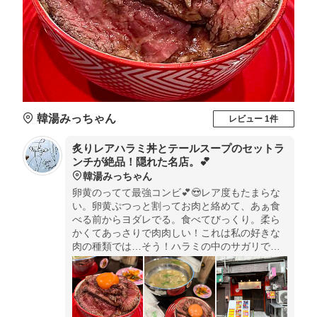
韓湯みっちゃん
レビュー 1件
炙りレアハラミ丼とテールスープのセットラ
ンチが絶品！隠れた名店。💕
韓湯みっちゃん
卵黄のってて最強コンビ💕😍レア度もたまらな
い。卵黄ぷつっと割ってお肉と絡めて、あぁ食
べる前からヨダレでる。食べてびっくり。柔ら
かくてあっさりで肉肉しい！これは私の好きな
肉の種類では…そう！ハラミの中のサガリでし
たっ！サガリ好き😍✨最高やん。美味し過ぎて
ペロリ。テールスープの方も濃厚で本格的！