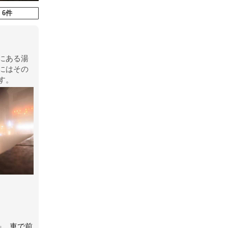
 6件
にある湯
にはその
す。
. 車で前