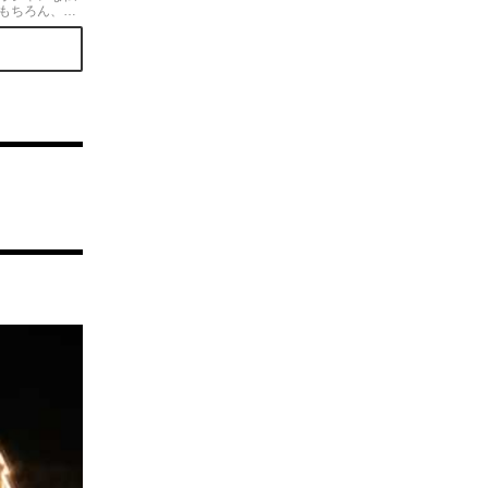
もちろん、併
き氷がとくに
まで美味しく
かき氷は5初旬か
供です。