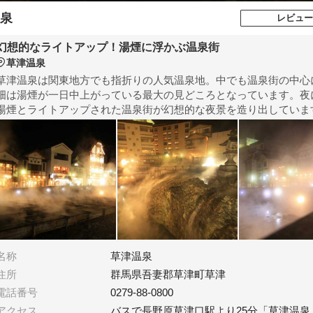
泉
レビュー
幻想的なライトアップ！湯煙に浮かぶ温泉街
草津温泉
草津温泉は関東地方でも指折りの人気温泉地。中でも温泉街の中心
畑は湯煙が一日中上がっている最大の見どころとなっています。夜
湯煙とライトアップされた温泉街が幻想的な夜景を造り出していま
名称
草津温泉
住所
群馬県吾妻郡草津町草津
電話番号
0279-88-0800
アクセス
バスで長野原草津口駅より25分「草津温泉」