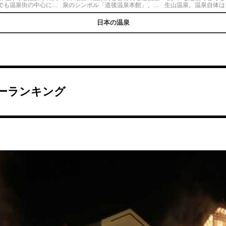
でも温泉街の中心にあ
泉のシンボル「道後温泉本館」。周
生山温泉。温泉自体は
が一日中上がっている
辺のホテルなどで浴衣レンタルプラ
設している食事処のか
ろとなっています。夜
ンがあり、歴史ある本館の建物前で
おすすめ。最後の一口
日本の温泉
とライトアップされた
多くの方が浴衣を着て撮影する人気
て感動します(^^)◎
的な夜景を造り出して
フォトスポットです♪◎撮影だけでな
ら11月下旬のみの提
く、是非温泉も楽しんでください
ね。温まった体に心地よい風を感じ
る2階の休憩室では、ここでしか食べ
る事ができない茶菓子を頂けます
よ。
ーランキング