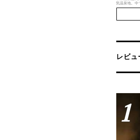
気温泉地。中
る湯畑は湯煙
最大の見どこ
にはその湯煙
温泉街が幻想
います。
レビュ
1