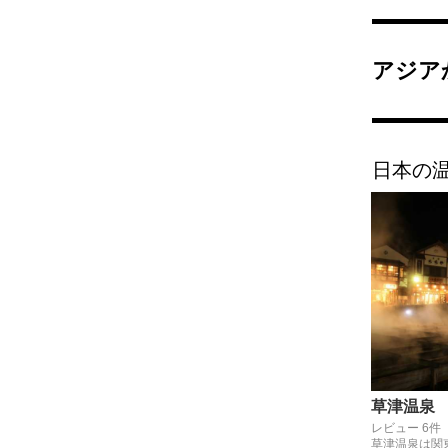
アジア
日本の
草津温泉
レビュー 6件
草津温泉は関