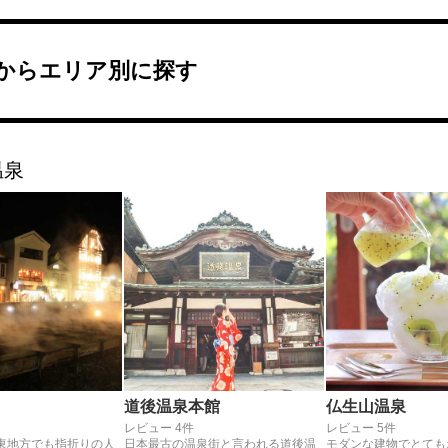
からエリア別に探す
温泉
道後温泉本館
仏生山温泉
レビュー 4件
レビュー 5件
東地方でも指折りの人
日本最古の温泉街と言われる道後温
モダンな建物でとても