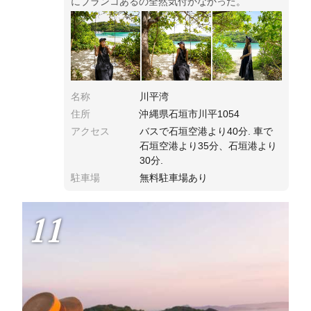
にブランコあるの全然気付かなかった。
名称
川平湾
住所
沖縄県石垣市川平1054
アクセス
バスで石垣空港より40分. 車で
石垣空港より35分、石垣港より
30分.
駐車場
無料駐車場あり
11