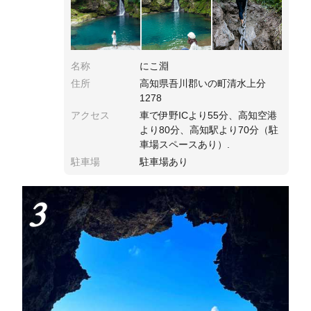
行きます。最も美しく見えるのは太陽が真上の
時。
名称
にこ淵
住所
高知県吾川郡いの町清水上分
1278
アクセス
車で伊野ICより55分、高知空港
より80分、高知駅より70分（駐
車場スペースあり）.
駐車場
駐車場あり
3