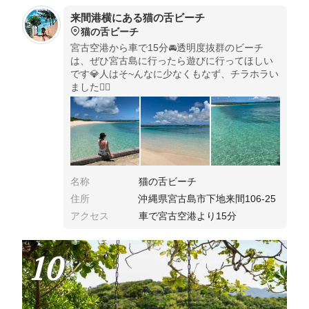
来間港横にある猫の舌ビーチ
猫の舌ビーチ
宮古空港から車で15分🚘透明度抜群のビーチ
は、ぜひ宮古島に行ったら遊びに行ってほしい
です💎人はそ~んなに少なくもなず、チラホラい
ました😵‍💫
名称
猫の舌ビーチ
住所
沖縄県宮古島市下地来間106-25
アクセス
車で宮古空港より15分
10