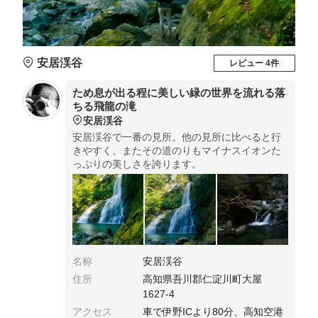
安居渓谷
レビュー 4件
ため息が出る程に美しい緑の世界を流れる落
ちる飛龍の滝
安居渓谷
安居渓谷で一番の見所。他の見所に比べると行
きやすく、またその道のりもマイナスイオンた
っぷりの美しさを誇ります。
名称
安居渓谷
住所
高知県吾川郡仁淀川町大屋
1627-4
アクセス
車で伊野ICより80分、高知空港