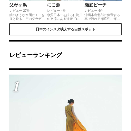
父母ヶ浜
にこ淵
瀬底ビーチ
レビュー 27件
レビュー 4件
レビュー 4件
鏡のような水面にくっき
水質日本一を誇る仁淀川
沖縄本島北部に位置する
りと映る、空のグラデー
の支流にある滝壺『にこ
車で渡れる瀬底島。瀬底
ション。日本の夕陽百選
淵』。透明度が高くエメ
島にある瀬底ビーチは透
にも選ばれる、刻々と移
ラルドに近い色は仁淀ブ
き通るマリンブルーの海
日本のインスタ映えする自然スポット
り変わる美しい夕陽をぜ
ルーと呼ばれ、その美し
と空を洞窟から眺めるだ
ひカメラにおさめてくだ
い景観を見ることができ
けで幸せな気分になりま
さい！ポイントは、水面
る代表的なスポットで
す🏝
が波立たない、風のない
す。道程は大変ですが、
タイミングでシャッター
神秘的な絶景を楽しめま
を切ることです✨
す♪◎「グリーンパーク
ほどの」を目指す途中に
レビューランキング
看板があります。滝壺に
降りる時は、約4mくらい
鎖を伝って行きます。最
も美しく見えるのは太陽
が真上の時。
1