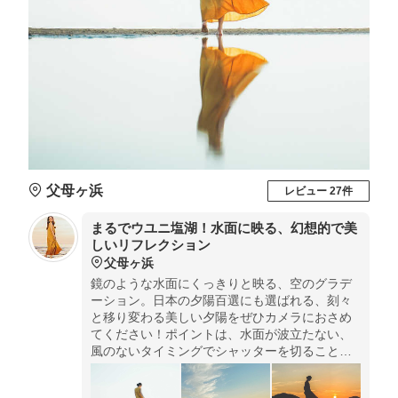
父母ヶ浜
レビュー 27件
まるでウユニ塩湖！水面に映る、幻想的で美
しいリフレクション
父母ヶ浜
鏡のような水面にくっきりと映る、空のグラデ
ーション。日本の夕陽百選にも選ばれる、刻々
と移り変わる美しい夕陽をぜひカメラにおさめ
てください！ポイントは、水面が波立たない、
風のないタイミングでシャッターを切ることで
す✨