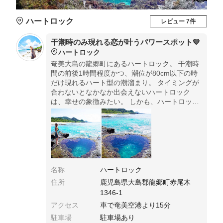
ハートロック
レビュー 7件
干潮時のみ現れる恋が叶うパワースポット💙
ハートロック
奄美大島の龍郷町にあるハートロック。 干潮時
間の前後1時間程度かつ、潮位が80cm以下の時
だけ現れるハート型の潮溜まり。 タイミングが
合わないとなかなか出会えないハートロック
は、幸せの象徴みたい。 しかも、ハートロック
の画像を待ち受け画面にすると恋愛運アップに
効果があるそうです☺️
名称
ハートロック
住所
鹿児島県大島郡龍郷町赤尾木
1346-1
アクセス
車で奄美空港より15分
駐車場
駐車場あり