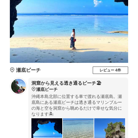
瀬底ビーチ
レビュー 4件
洞窟から見える透き通るビーチ🏖
瀬底ビーチ
沖縄本島北部に位置する車で渡れる瀬底島。瀬
底島にある瀬底ビーチは透き通るマリンブルー
の海と空を洞窟から眺めるだけで幸せな気分に
なります🏝