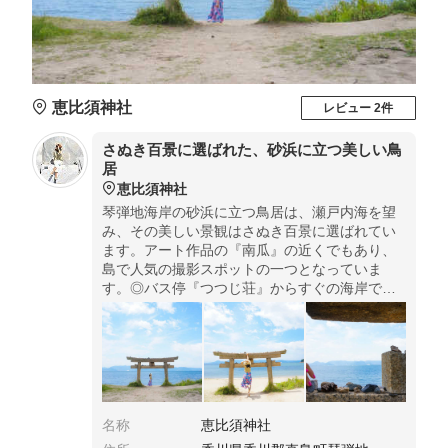
恵比須神社
レビュー 2件
さぬき百景に選ばれた、砂浜に立つ美しい鳥
居
恵比須神社
琴弾地海岸の砂浜に立つ鳥居は、瀬戸内海を望
み、その美しい景観はさぬき百景に選ばれてい
ます。アート作品の『南瓜』の近くでもあり、
島で人気の撮影スポットの一つとなっていま
す。◎バス停『つつじ荘』からすぐの海岸で
す。
名称
恵比須神社