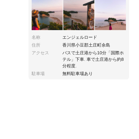
きます。干潮時刻をチェックしてから訪れまし
ょう。
名称
エンジェルロード
住所
香川県小豆郡土庄町余島
アクセス
バスで土庄港から10分「国際ホ
テル」下車. 車で土庄港から約8
分程度.
駐車場
無料駐車場あり