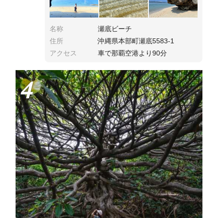
名称
瀬底ビーチ
住所
沖縄県本部町瀬底5583-1
アクセス
車で那覇空港より90分
4