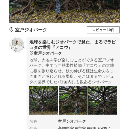
室戸ジオパーク
レビュー 10件
地球を楽しむジオパークで見た、まるでラピ
ュタの世界『アコウ』
室戸ジオパーク
地球、大地を学び楽しむことができる室戸ジオ
パーク。中でも亜熱帯性植物『アコウ』の大地
に根を張り巡らせ、枝の伸びる様は生命力をま
ざまざと感じとれる場所。そこはまるでラピュ
タの世界でした♪◎国内にも数あるジオパークの
中でも、室戸はユネスコ世界ジオパークに認定
されている貴重な場所。またアコウは市の天然
記念物に指定されています。
名称
室戸ジオパーク
住所
高知県室戸市室戸岬町6939-1