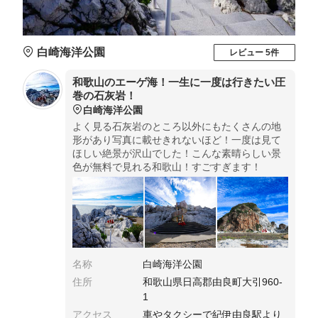
白崎海洋公園
レビュー 5件
和歌山のエーゲ海！一生に一度は行きたい圧
巻の石灰岩！
白崎海洋公園
よく見る石灰岩のところ以外にもたくさんの地
形があり写真に載せきれないほど！一度は見て
ほしい絶景が沢山でした！こんな素晴らしい景
色が無料で見れる和歌山！すごすぎます！
名称
白崎海洋公園
住所
和歌山県日高郡由良町大引960-
1
アクセス
車やタクシーで紀伊由良駅より