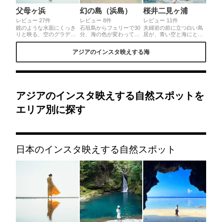
父母ヶ浜
幻の島（浜島）
桜井二見ヶ浦
レビュー 27件
レビュー 8件
レビュー 11件
鏡のような水面にくっき
石垣島からフェリーで30
夫婦岩の前に立つ白い鳥
りと映る、空のグラデー
分、海の色が変わってく
居が、青い空と海にとて
ション。日本の夕陽百選
る場所に真っ白な白浜が
もマッチする写真映えス
にも選ばれる、刻々と移
光って見えたらそこは幻
ポット♪夕日の時間も人
アジアのインスタ映えする海
り変わる美しい夕陽をぜ
の島。船でしか行くこと
気ですが、お昼ごろ行く
ひカメラにおさめてくだ
のできない幻の島は透明
とまだ干潮ではなく海に
さい！ポイントは、水面
度抜群の海と青い空で日
立つ鳥居の姿が美しいで
が波立たない、風のない
本じゃないような景色で
す。
タイミングでシャッター
す。シュノーケリングス
を切ることです✨
ポットでもあるそうで
す。
アジアのインスタ映えする自然スポットを
エリア別に探す
日本のインスタ映えする自然スポット