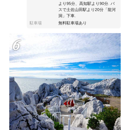
より95分、高知駅より90分. バ
スで土佐山田駅より20分「龍河
洞」下車.
駐車場
無料駐車場あり
6