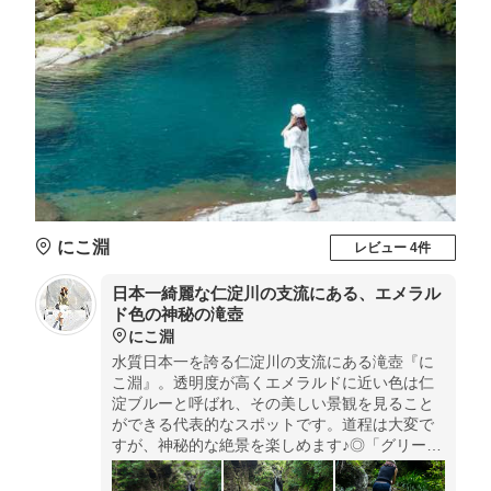
にこ淵
レビュー 4件
日本一綺麗な仁淀川の支流にある、エメラル
ド色の神秘の滝壺
にこ淵
水質日本一を誇る仁淀川の支流にある滝壺『に
こ淵』。透明度が高くエメラルドに近い色は仁
淀ブルーと呼ばれ、その美しい景観を見ること
ができる代表的なスポットです。道程は大変で
すが、神秘的な絶景を楽しめます♪◎「グリーン
パークほどの」を目指す途中に看板がありま
す。滝壺に降りる時は、約4mくらい鎖を伝って