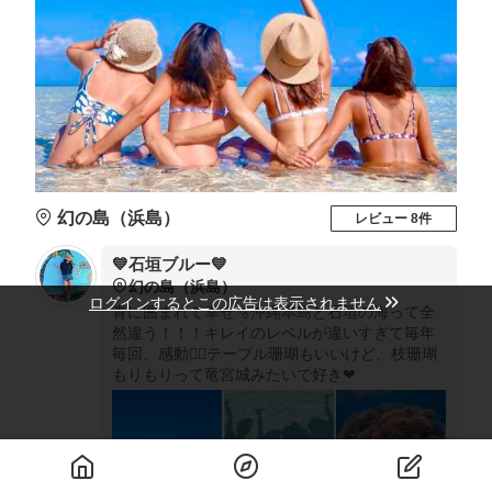
幻の島（浜島）
レビュー 8件
💙石垣ブルー💙
幻の島（浜島）
ログインするとこの広告は表示されません
青に囲まれて幸せ🫧沖縄本島と石垣の海って全
然違う！！！キレイのレベルが違いすぎて毎年
毎回、感動😮‍💨テーブル珊瑚もいいけど、枝珊瑚
もりもりって竜宮城みたいで好き❤︎