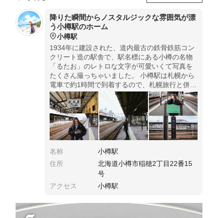
降りた瞬間からノスタルジックな雰囲気が漂
う小樽駅のホーム
小樽駅
1934年に建設された、道内最古の鉄骨鉄筋コン
クリート造の駅舎で、駅名標にある小樽の名物
「るたお」のレトロな文字が可愛いくて写真を
たくさん撮っちゃいました。 小樽駅は札幌から
電車で約1時間で到着するので、札幌旅行と併せ
てスケジュールを組むと楽しめます😊 個人的に
は、札幌の街並みより小樽のレトロな雰囲気が
好き。
名称
小樽駅
住所
北海道小樽市稲穂2丁目22番15
号
アクセス
小樽駅