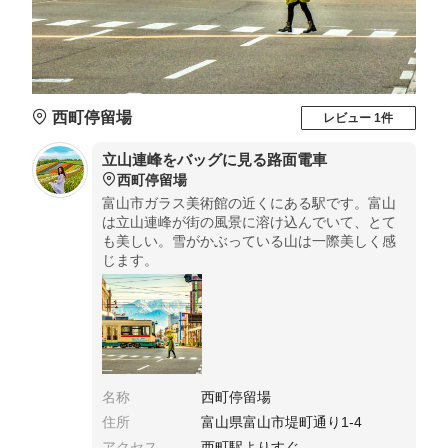
西町停留場
レビュー 1件
立山連峰をバッグに見る路面電車
西町停留場
富山市ガラス美術館の近くにある駅です。富山
は立山連峰が街の風景に溶け込んでいて、とて
も美しい。雪がかぶっている山は一際美しく感
じます。
名称
西町停留場
住所
富山県富山市堤町通り1-4
アクセス
西町駅よりすぐ.