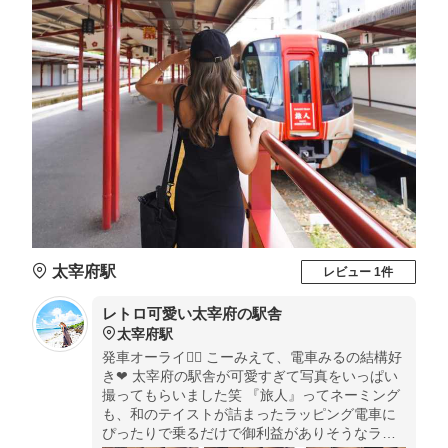
太宰府駅
レビュー 1件
レトロ可愛い太宰府の駅舎
太宰府駅
発車オーライ👩‍✈️ こーみえて、電車みるの結構好
き❤︎ 太宰府の駅舎が可愛すぎて写真をいっぱい
撮ってもらいました笑 『旅人』ってネーミング
も、和のテイストが詰まったラッピング電車に
ぴったりで乗るだけで御利益がありそうなラッ