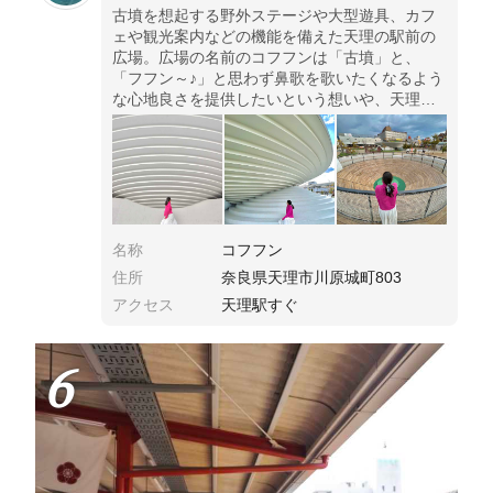
古墳を想起する野外ステージや大型遊具、カフ
ェや観光案内などの機能を備えた天理の駅前の
広場。広場の名前のコフフンは「古墳」と、
「フフン～♪」と思わず鼻歌を歌いたくなるよう
な心地良さを提供したいという想いや、天理市
民が「フフンッ」と他人に笑顔で自慢できるよ
うな場所となって欲しいことから付けられたも
の。
名称
コフフン
住所
奈良県天理市川原城町803
アクセス
天理駅すぐ
6