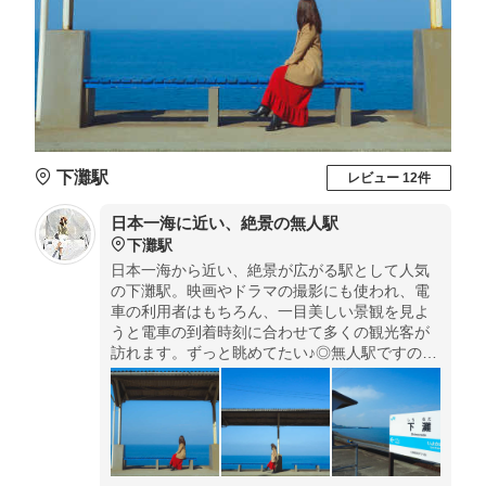
下灘駅
レビュー 12件
日本一海に近い、絶景の無人駅
下灘駅
日本一海から近い、絶景が広がる駅として人気
の下灘駅。映画やドラマの撮影にも使われ、電
車の利用者はもちろん、一目美しい景観を見よ
うと電車の到着時刻に合わせて多くの観光客が
訪れます。ずっと眺めてたい♪◎無人駅ですの
で、見学だけも可能です。あまり本数は多くな
いため予め電車の時刻を調べておいたほうがい
いです。