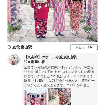
嵐電 嵐山駅
レビュー 4件
【京友禅】のポールが並ぶ嵐山駅
嵐電 嵐山駅
全部で32種類の京友禅が使われたポールが立ち
並ぶ嵐山駅です👘🌿 わたしはレンタルした着物
を着ていきました✿✿ 夜はライトアップされて
綺麗です❕ 嵐山には渡月橋や竹林など、着物が合
う場所がたくさんあります。コロナが終息した
暁には外ということもあり、おすすめです🌼🌼