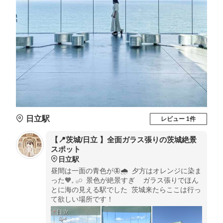
日立駅
レビュー 1件
【📍茨城/日立 】全面ガラス張りの茨城絶景
スポット
日立駅
昼間は一面の青色が🦋🌧 夕方はオレンジに染ま
った🧡𓈒 𓂂𓏸 景色が絶景すぎ ガラス張りでほん
とに海の見える駅でした 茨城来たらここは行っ
て欲しい場所です！