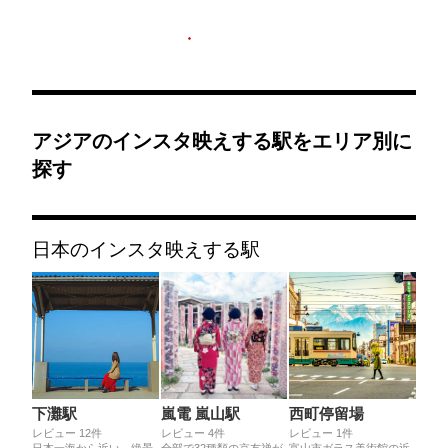
アジアのインスタ映えする駅をエリア別に
探す
日本のインスタ映えする駅
下灘駅
嵐電 嵐山駅
西町停留場
レビュー 12件
レビュー 4件
レビュー 1件
日本一海から近い、絶景
全部で32種類の京友禅が
富山市ガラス美術館の近