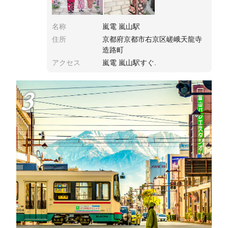
名称
嵐電 嵐山駅
住所
京都府京都市右京区嵯峨天龍寺
造路町
アクセス
嵐電 嵐山駅すぐ.
3