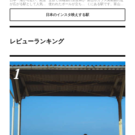
が広がる駅として人気の
使われたポールが立ち並
くにある駅です。富山は
下灘駅。映画やドラマの
ぶ嵐山駅です👘🌿 わたし
立山連峰が街の風景に溶
撮影にも使われ、電車の
はレンタルした着物を着
け込んでいて、とても美
日本のインスタ映えする駅
利用者はもちろん、一目
ていきました✿✿ 夜はラ
しい。雪がかぶっている
美しい景観を見ようと電
イトアップされて綺麗で
山は一際美しく感じま
車の到着時刻に合わせて
す❕ 嵐山には渡月橋や竹
す。
多くの観光客が訪れま
林など、着物が合う場所
す。ずっと眺めてたい
がたくさんあります。コ
♪◎無人駅ですので、見
ロナが終息した暁には外
学だけも可能です。あま
ということもあり、おす
レビューランキング
り本数は多くないため予
すめです🌼🌼
め電車の時刻を調べてお
いたほうがいいです。
1