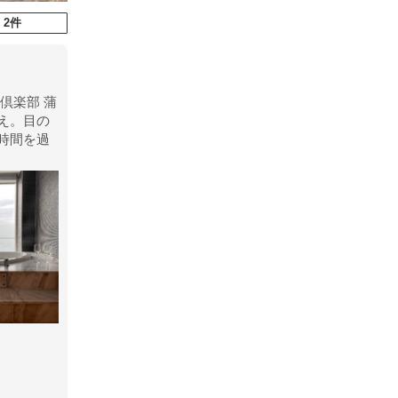
 2件
倶楽部 蒲
え。目の
時間を過