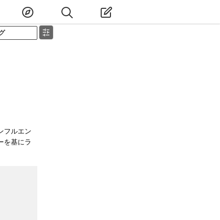
グ
ンフルエン
ーを基にラ