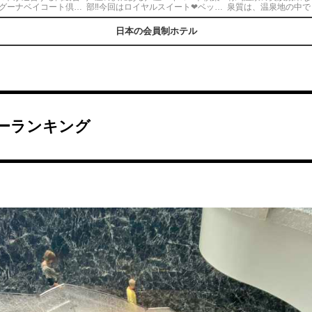
ラグーナベイコート倶楽
部‼︎今回はロイヤルスイート❤︎ベット
泉質は、温泉地の中で
未来の王宮がモチーフの
ルームが２つもあって豪華すぎ😭角
から息づいてきた日本
を切り抜いても写真映
部屋だからバルコニーも大きくて勿
つ。温泉街の食べ歩き
日本の会員制ホテル
三河湾が広がるマリー
体無いくらい素敵なホテルでした！
しめます。
ーションで、非日常の
会員制だけど、機会があれば是非訪
ごすことができまし
れたいホテル🥲‼︎
ーランキング