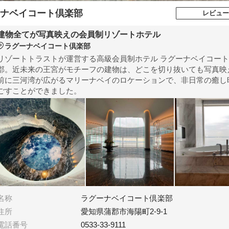
ナベイコート倶楽部
レビュー
建物全てが写真映えの会員制リゾートホテル
ラグーナベイコート倶楽部
リゾートトラストが運営する高級会員制ホテル ラグーナベイコート
郡。近未来の王宮がモチーフの建物は、どこを切り抜いても写真映
前に三河湾が広がるマリーナベイのロケーションで、非日常の癒し
ごすことができました。
名称
ラグーナベイコート倶楽部
住所
愛知県蒲郡市海陽町2-9-1
電話番号
0533-33-9111