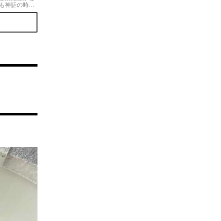
も神話の時代
三古湯の１
もたっぷり楽