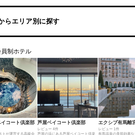
からエリア別に探す
会員制ホテル
ベイコート倶楽部
芦屋ベイコート倶楽部
エクシブ有馬離
レビュー 4件
レビュー 1件
ストが運営する高級会
芦屋の浜にある芦屋ベイコート倶楽
有馬温泉の美肌効果な