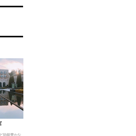
宮
ど効能豊かな