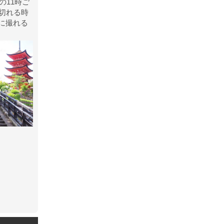
の11時ご
切れる時
に撮れる