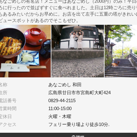
あなごめしの有名店！メニューはあなごめし（2000円）のみ！平日
ろに行ったので並ばずすぐに食べれました。土日は12時ごろに売り
もあるみたいだからお早めに。お店を出て左手に五重の塔がきれい
ビュースポットがあるのでそこもぜひ。
名称
あなごめし 和田
住所
広島県廿日市市宮島町大町424
電話番号
0829-44-2115
営業時間
11:00-15:00
定休日
火曜・木曜
アクセス
フェリー乗り場より徒歩10分.