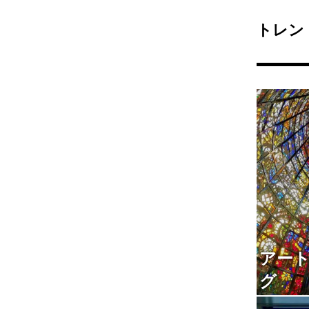
トレン
アー
グ