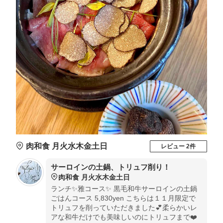
肉和食 月火水木金土日
レビュー 2件
サーロインの土鍋、トリュフ削り！
肉和食 月火水木金土日
ランチ✨雅コース✨ 黒毛和牛サーロインの土鍋
ごはんコース 5,830yen こちらは１１月限定で
トリュフを削っていただきました💕柔らかいレ
アな和牛だけでも美味しいのにトリュフまで❤️