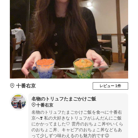
十番右京
レビュー 1件
名物のトリュフたまごかけご飯
十番右京
名物のトリュフたまごかけご飯を食べに十番右
京へ❣️ 私の大好きなトリュフがふんだんにご飯
にかかってました🤍 雲丹のおちょこ丼やいくら
のおちょこ丼、キャビアのおちょこ丼などもあ
って少しずつ味わえるのも魅力的です😉