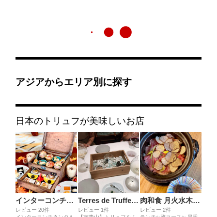
アジアからエリア別に探す
日本のトリュフが美味しいお店
インターコンチネンタル大阪 ラウンジ スリーシクスティ
Terres de Truffes Tokyo
肉和食 月火水木金土日
レビュー 20件
レビュー 1件
レビュー 2件
インターコンチネンタル
【南青山】トリュフをふ
ランチ✨雅コース✨ 黒毛