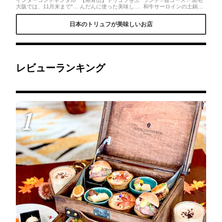
大阪では、11月末まで"ト
んだんに使った美味しい
和牛サーロインの土鍋ご
リュフと栗のアフタヌー
お料理が食べれるお店で
はんコース 5,830yen こ
ンティー"がいただけます
す。店内の雰囲気も落ち
ちらは１１月限定でトリ
日本のトリュフが美味しいお店
✨トリュフと栗をたっぷ
着いていてどのお料理も
ュフを削っていただきま
りつかったフードとスイ
ワインと合う！！とて
した💕柔らかいレアな和
ーツを種類豊富な紅茶と
も、ゆっくり食事を楽し
牛だけでも美味しいのに
ともにいただけるアフタ
めるレストランです？
トリュフまで❤️ ぷりん最
ヌーンティー、オプショ
中 濃厚なプリンとサクサ
ンでいただけるほんのり
ク最中がめっちゃ合う！
甘いマロンラテもオスス
美味しい💕毎月八寸など
レビューランキング
メです🌰
のメニューは変わります
♪
1