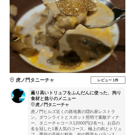
虎ノ門タニーチャ
レビュー 1件
薫り高いトリュフをふんだんに使った、拘り
食材と捻りのメニュー
虎ノ門タニーチャ
虎ノ門ヒルズ近くの路地裏の隠れ家レストラ
ン。ダウンライトとスポット照明で素敵ディナ
ー、タニーチャコ一ス12000円(2名〜)。お店の
名を冠した1番人気のコース、極上の肉とトリュ
フ、季節の高級な鮮魚、旬の野菜をバランス良