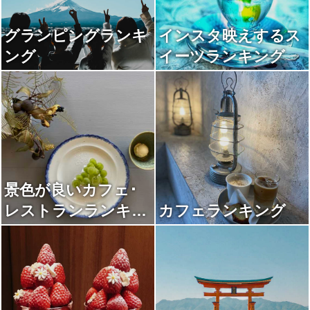
グランピングランキ
インスタ映えするス
ング
イーツランキング
景色が良いカフェ･
レストランランキン
カフェランキング
グ