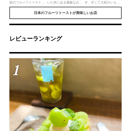
節のフルーツトーストで
いた所にある素敵なお店
ず、甘くて大粒のいちご
大人気のお店です。岡山
✨とびきり美味しい季節
が食べれるのが、さすが
県産晴王のシャインマス
のフルーツを使ったトー
and.cafeさん❤︎透き通る
日本のフルーツトーストが美味しいお店
カットトーストが始まり
ストやパフェがスタンダ
キレイなピンクのソーダ
ました。キラキラした宝
ードナンバーが流れる雰
は、ふんわりローズ風味
石のようなフルーツにテ
囲気満点のお店でいただ
♡パンは、大好きなあん
ンション上がります。お
けます🍓🍓🍓
ばたー焼きしょくぱん
味もおいしいので恋に落
に、たっぷりのあかしろ
ちますよ。
いちごをトッピング🍓リ
ボン🎀のお粧しで、最上
レビューランキング
級の可愛さ😻美味しさと
可愛さを兼ね備えたメニ
ューに幸せな時間🥰
1