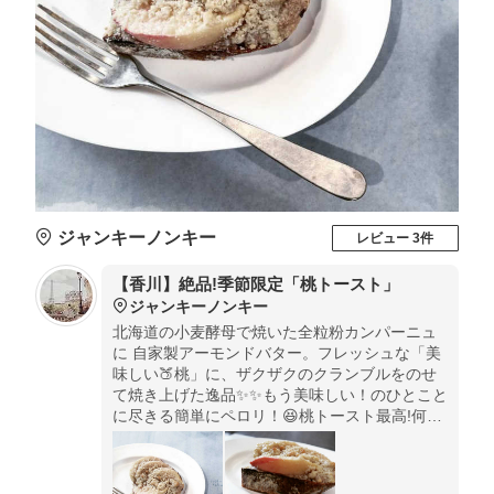
ジャンキーノンキー
レビュー 3件
【香川】絶品!季節限定「桃トースト」
ジャンキーノンキー
北海道の小麦酵母で焼いた全粒粉カンパーニュ
に 自家製アーモンドバター。フレッシュな「美
味しい🍑桃」に、ザクザクのクランブルをのせ
て焼き上げた逸品✨✨もう美味しい！のひとこと
に尽きる簡単にペロリ！😆桃トースト最高!何を
食べても美味しいジャンキーさん今年の食べ納
め行ってきました😁🍑 次は無花果かな？