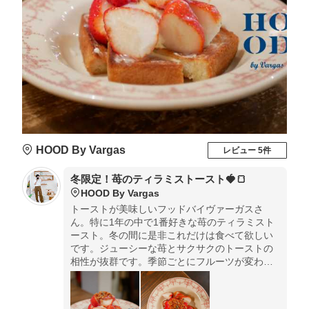
HOOD By Vargas
レビュー 5件
冬限定！苺のティラミストースト🍓🍞
HOOD By Vargas
トーストが美味しいフッドバイヴァーガスさ
ん。特に1年の中で1番好きな苺のティラミスト
ースト。冬の間に是非これだけは食べて欲しい
です。ジューシーな苺とサクサクのトーストの
相性が抜群です。季節ごとにフルーツが変わる
ので定期的に通うのがおすすめ。