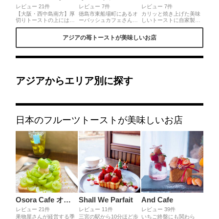
レビュー 21件
レビュー 7件
レビュー 7件
【大阪・西中島南方】厚
徳島市東船場町にあるオ
カリッと焼き上げた美味
切りトーストの上には桜
ーバッシュカフェさん。
しいトーストに自家製の
が満開🌸🌸 たっぷりの桜
毎年リピートする方続出
桜ティラミスクリーム、
あんと桜アイス、更に白
の人気のいちごトース
桜アイス、求肥、あんこ
アジアの苺トーストが美味しいお店
苺が乗った贅沢トースト
ト！溢れんばかりのいち
にフレッシュないちご桜
🍞✨️この日の白苺は "淡
ごの乗ったトーストに最
といちごのティラミスト
雪" と "天使のいちご" だ
後はホワイトチョコの雪
ースト♪いちご大福のよ
ったよ❕❕どっちも香り豊
を降りかけて 、、贅沢な
うな、桜餅のような春ら
かで甘くて美味しいよ🍓
一品です。
しい和洋折衷な味わい。
桜との相性も抜群で、毎
桜の花びらがのってほん
年楽しみにしているスイ
のり甘じょっぱい。カフ
アジアからエリア別に探す
ーツなの🎶 ¥3,270 (税込)
ェラテも丁寧に可愛いラ
テアートを描いてくださ
います。どちらも美味し
くて大満足！
日本のフルーツトーストが美味しいお店
Osora Cafe オソラカフェ
Shall We Parfait
And Cafe
レビュー 21件
レビュー 11件
レビュー 39件
果物屋さんが経営する季
三宮の駅から10分ほど歩
いちご終盤にも関わら