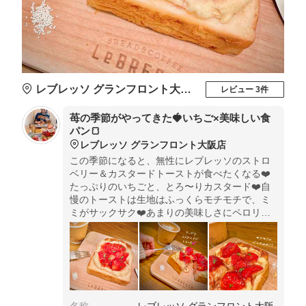
レブレッソ グランフロント大阪店
レビュー 3件
苺の季節がやってきた🍓いちご×美味しい食
パン🍞
レブレッソ グランフロント大阪店
この季節になると、無性にレブレッソのストロ
ベリー＆カスタードトーストが食べたくなる❤️
たっぷりのいちごと、とろ〜りカスタード❤️自
慢のトーストは生地はふっくらモチモチで、ミ
ミがサックサク❤️あまりの美味しさにペロリと
完食しちゃいます🤭💕