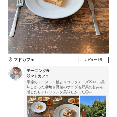
マドカフェ
レビュー 3件
モーニング☕️
マドカフェ
季節のトースト🍞桃とリコッタチーズ🍑🧀 ˎˊ˗美
味しかった🤤焼き野菜のサラダも野菜の甘みを
感じたしドレッシング美味しかった◎🥗