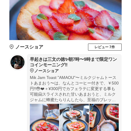
ノースショア
レビュー 7件
早起きは三文の徳✨朝7時〜9時まで限定ワン
コインモーニング‼️
ノースショア
Mik Jam Toast "AMAOU"〜ミルクジャムトース
トあまおう〜は、なんとコーヒー付きで、￥500
円‼️😳❤️＋¥300円でカフェラテに変更する事も
可能🤗スライスされた甘いあまおうと、ミルク
ジャムに蜂蜜たらりんしたら、至福のブレック
ファーストの始まり始まり〜♬😆🙌これは行か
なきゃ損です‼️