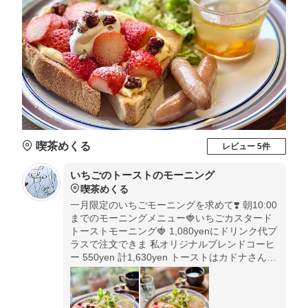
喫茶めくる
レビュー 5件
いちごのトーストのモーニング
喫茶めくる
一月限定のいちごモーニングを求めて❣️ 朝10:00
までのモーニングメニュー🍓いちごカスタード
トーストモーニング🍓 1,080yenにドリンク代プ
ラスで注文できま 私オリジナルブレンドコーヒ
ー 550yen 計1,630yen トーストはカドナさんの
🍞食パン ザクっと軽くていい音！