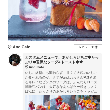
And Cafe
レビュー 39件
カスタムメニューで、あかしろいちご🍓たっ
ぷり❤️贅沢なソーダ&トースト🍓🍓
And Cafe
いちご終盤にも関わらず、甘くて大粒のいちご
が食べれるのが、さすがand.cafeさん❤︎透き通
るキレイなピンクのソーダは、ふんわりローズ
風味♡パンは、大好きなあんばたー焼きしょく
ぱんに、たっぷりのあかしろいちごをトッピン
グ🍓リボン🎀のお粧しで、最上級の可愛さ😻美
味しさと可愛さを兼ね備えたメニューに幸せな
時間🥰