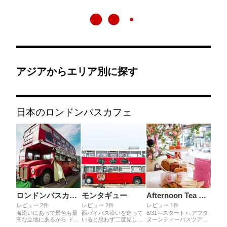
アジアからエリア別に探す
日本のロンドンバスカフェ
ロンドンバスカフェ
モンタギュー
Afternoon Tea Bus Tour
レビュー 2件
レビュー 2件
レビュー 1件
海沿いにあって景色も最
西バイパス沿いを走って
8/31～スタート⋆⸜アフタ
高な立地にあるから ドラ
いると思わず二度見して
ヌーンティーバスツア
イブコースにも最適。 バ
しまう2階建てのロンド
𓂃⸝⋆２階建てロンドンバ