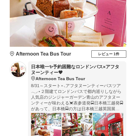
Afternoon Tea Bus Tour
レビュー 1件
日本唯一✨予約困難なロンドンバス×アフタ
ヌーンティー🧡
Afternoon Tea Bus Tour
8/31～スタート⋆⸜アフタヌーンティーバスツア
𓂃⸝⋆２階建てロンドンバスで都内巡りしながら
人気店のジンジャーガーデン青山のアフタヌー
ンティーが味わえる💓表参道発🚍️日本橋三越発🚍️
があって、日本橋🚍️の方は日本橋三越英国展と
の日替わりコラボスイーツ付き🧡初日はキャロ
ットケーキ(^q^)♪最高の空間だった✨