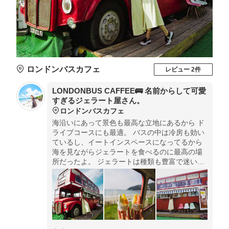
ロンドンバスカフェ
レビュー 2件
LONDONBUS CAFFEE🚌 名前からして可愛
すぎるジェラート屋さん。
ロンドンバスカフェ
海沿いにあって景色も最高な立地にあるから ド
ライブコースにも最適。 バスの中は冷房も効い
ているし、イートインスペースになってるから
海を見ながらジェラートを食べるのに最高の場
所だったよ。 ジェラートは種類も豊富で迷いに
迷ったけど、 期間限定のすもも味が特に美味し
かったの。 糸島に行ったらぜひ立ち寄ってみて
ね❤