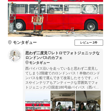
モンタギュー
レビュー 2件
思わず二度見♡レトロでフォトジェニックな
ロンドンバスのカフェ
モンタギュー
西バイパス沿いを走っていると思わず二度見し
てしまう2階建てのロンドンバス！本物のロンド
ンバスを船で運んできて改装したそうです。バ
スやインテリアもアンティークな雰囲気でフォ
トジェニック♪◎国道180号線バイパス（西バイ
バス）にあります。岡山駅から車で１５分。