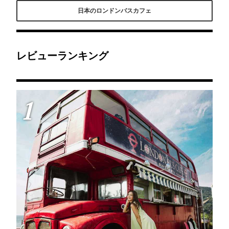
スの中は冷房も効いてい
ンバス！本物のロンドン
スで都内巡りしながら人
日本のロンドンバスカフェ
るし、イートインスペー
バスを船で運んできて改
気店のジンジャーガーデ
スになってるから海を見
装したそうです。バスや
ン青山のアフタヌーンテ
ながらジェラートを食べ
インテリアもアンティー
ィーが味わえる💓表参道
るのに最高の場所だった
クな雰囲気でフォトジェ
発🚍️日本橋三越発🚍️があ
よ。 ジェラートは種類も
ニック♪◎国道180号線バ
って、日本橋🚍️の方は日
豊富で迷いに迷ったけ
イパス（西バイバス）に
本橋三越英国展との日替
ど、 期間限定のすもも味
あります。岡山駅から車
わりコラボスイーツ付き
レビューランキング
が特に美味しかったの。
で１５分。
🧡初日はキャロットケー
糸島に行ったらぜひ立ち
キ(^q^)♪最高の空間だっ
寄ってみてね❤
た✨
1