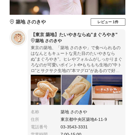
築地 さのきや
レビュー 1件
【東京 築地】たいやきならぬ"まぐろやき"
築地 さのきや
東京の築地、「築地 さのきや」で食べられるの
はなんともキュートな見た目のたいやきなら
ぬ"まぐろやき"。ヒレやフォルムがしっかりまぐ
ろなのが可愛いポイント🐟もちもち生地の"中ト
ロ"とサクサク生地の"本マグロ"があるので好き
な方を選べるのも嬉しい！
名称
築地 さのきや
住所
東京都中央区築地4-11-9
電話番号
03-3543-3331
営業時間
7:00-15:00