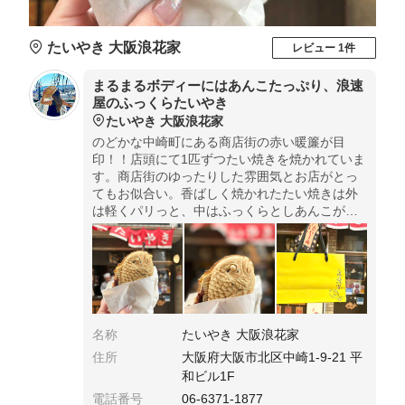
たいやき 大阪浪花家
レビュー 1件
まるまるボディーにはあんこたっぷり、浪速
屋のふっくらたいやき
たいやき 大阪浪花家
のどかな中崎町にある商店街の赤い暖簾が目
印！！店頭にて1匹ずつたい焼きを焼かれていま
す。商店街のゆったりした雰囲気とお店がとっ
てもお似合い。香ばしく焼かれたたい焼きは外
は軽くパリっと、中はふっくらとしあんこがた
くさん詰まっています。食べ歩きやお土産にも
ぴったり！
名称
たいやき 大阪浪花家
住所
大阪府大阪市北区中崎1-9-21 平
和ビル1F
電話番号
06-6371-1877