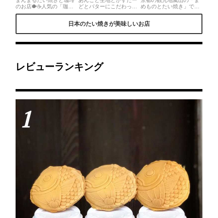
のお店🐡☕️人気の「珈琲
どとバターにこだわって
めものとたい焼き」で食
セット500円」は、たい
る可愛いたい焼きやさん
べられるのは"まんま
焼き＂ミックス・つぶあ
💕 私はあんバターが好き
る"なフォルムが可愛いた
日本のたい焼きが美味しいお店
ん・カスタード＂の中か
なのでそれ一択で！
い焼き🐟生地はサクッと
ら1つと美味しい珈琲が
390yen 人気ナンバーワ
薄くてたっぷり入ったあ
セットで嬉しい♡ホッと
ンらしい✨ お友達は バナ
んこの甘みを存分に感じ
一息したくなる路地奥に
ナカスタード 350yen あ
られるたい焼きです💕あ
あるお店♡
んバターは、バターはあ
んこの他にも人気のあん
とのせだから溶けてたれ
バターのバリエーション
てくるの注意だよ💕生地
があるところも嬉しい！
レビューランキング
まで美味しすぎた💕
嵐山散策のお供にぴった
りです✨
1