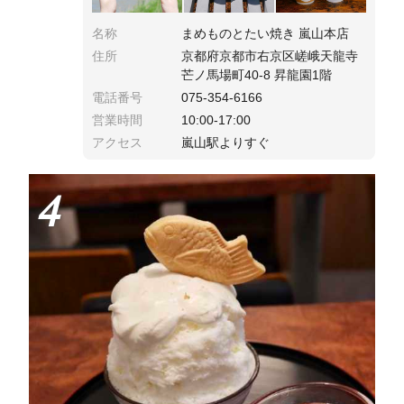
名称
まめものとたい焼き 嵐山本店
住所
京都府京都市右京区嵯峨天龍寺
芒ノ馬場町40-8 昇龍園1階
電話番号
075-354-6166
営業時間
10:00-17:00
アクセス
嵐山駅よりすぐ
4