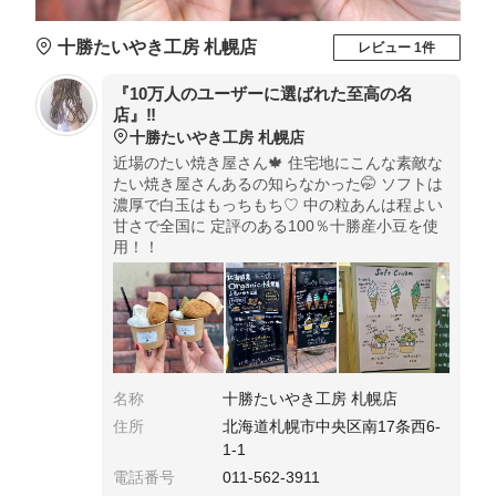
十勝たいやき工房 札幌店
レビュー 1件
『10万人のユーザーに選ばれた至高の名
店』‼️
十勝たいやき工房 札幌店
近場のたい焼き屋さん🍁 住宅地にこんな素敵な
たい焼き屋さんあるの知らなかった🤭 ソフトは
濃厚で白玉はもっちもち♡ 中の粒あんは程よい
甘さで全国に 定評のある100％十勝産小豆を使
用！！
名称
十勝たいやき工房 札幌店
住所
北海道札幌市中央区南17条西6-
1-1
電話番号
011-562-3911