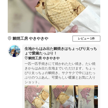
鯛焼工房 やきやきや
レビュー 1件
生地からはみ出た鯛焼きはちょっぴり太っち
ょで愛嬌たっぷり！
鯛焼工房 やきやきや
一匹一匹手焼きにて焼かれたたい焼き。たい焼
きからはみ出た生地までいただけます。ちょっ
ぴり太っちょの鯛焼き。サクサクで中にはたっ
ぷりのつぶあん。可愛らしい暖簾とお気に入り
ショット。