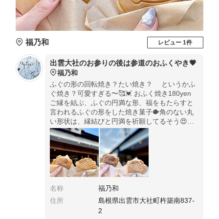
福乃和
レビュー 1件
出雲大社のお参りの後は参道のおふくやき💗
福乃和
ふぐの形の回転焼き？たい焼き？ というかふ
ぐ焼き？可愛すぎる〜🥰💓 おふく焼き180yen
ご縁を結ぶ、ふぐの円満な形、福をもたらすと
言われるふぐの形をした焼き菓子🐡角のない丸
い形状は、縁結びと円満を祈願してるそう😍💓
おふく焼きをよく見ると、ハート♡の形が隠れ
てるよ💗
名称
福乃和
住所
島根県出雲市大社町杵築南837-
2