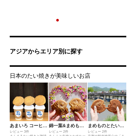
アジアからエリア別に探す
日本のたい焼きが美味しいお店
あまいろ コーヒーとたい焼き
錦一葉&まめものとたい焼き 錦市場店
まめものとたい焼き 嵐山本店
レビュー 3件
レビュー 2件
レビュー 2件
まんまるたい焼きと珈琲
あんこと生地とかすたー
京都の観光地嵐山の「ま