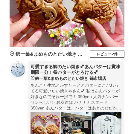
錦一葉&まめものとたい焼き 錦市場店
レビュー 2件
可愛すぎる鯛のたい焼き💕あんバターは賞味
期限一分！😆バターがとろける💕
錦一葉&まめものとたい焼き 錦市場店
あんこと生地とかすたーどとバターにこだわっ
てる可愛いたい焼きやさん💕 私はあんバターが
好きなのでそれ一択で！ 390yen 人気ナンバー
ワンらしい✨ お友達は バナナカスタード
350yen あんバターは、バターはあとのせだから
溶けてたれてくるの注意だよ💕生地まで美味し
すぎた💕