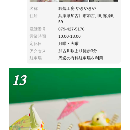
名称
鯛焼工房 やきやきや
住所
兵庫県加古川市加古川町篠原町
59
電話番号
079-427-5176
営業時間
10:00-18:00
定休日
月曜・火曜
アクセス
加古川駅より徒歩3分
駐車場
周辺の有料駐車場を利用
13