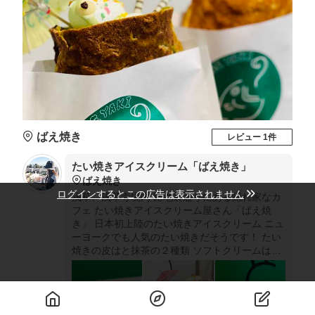
ばえ焼き
レビュー 1件
たい焼きアイスクリーム「ばえ焼き」
ばえ焼き
ログインするとこの広告は表示されません
浅草、浅草寺境内 路地裏通りにある隠れ家なカ
フェ たい焼きアイスクリーム屋さん「ばえ焼
き」 日本初上陸のたい焼きアイスクリーム ニュ
ーヨークでも人気のたい焼きだそうです！ たい
焼きの皮はと抹茶の２種類 ソフトクリームは抹
茶orバニラorミックスから選択！