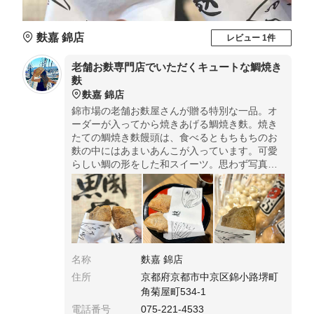
麩嘉 錦店
レビュー 1件
老舗お麩専門店でいただくキュートな鯛焼き
麩
麩嘉 錦店
錦市場の老舗お麩屋さんが贈る特別な一品。オ
ーダーが入ってから焼きあげる鯛焼き麩。焼き
たての鯛焼き麩饅頭は、食べるともちもちのお
麩の中にはあまいあんこが入っています。可愛
らしい鯛の形をした和スイーツ。思わず写真を
撮りたくなる可愛らしい鯛の形。錦市場の食べ
歩きのお共としてもぴったり。
名称
麩嘉 錦店
住所
京都府京都市中京区錦小路堺町
角菊屋町534-1
電話番号
075-221-4533