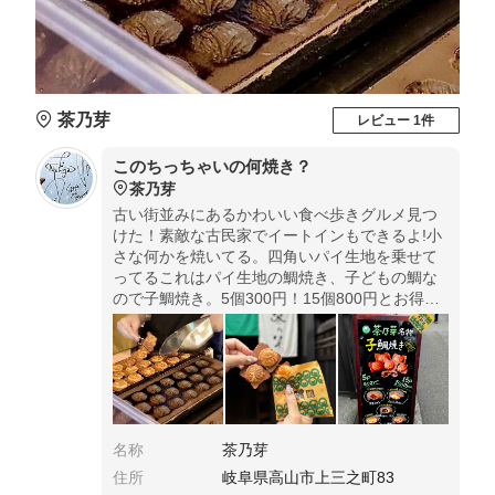
茶乃芽
レビュー 1件
このちっちゃいの何焼き？
茶乃芽
古い街並みにあるかわいい食べ歩きグルメ見つ
けた！素敵な古民家でイートインもできるよ!小
さな何かを焼いてる。四角いパイ生地を乗せて
ってるこれはパイ生地の鯛焼き、子どもの鯛な
ので子鯛焼き。5個300円！15個800円とお得。
チョコ、カスタード、あずき、チーズ、ウィン
ナーの5種類！外はパリっ！
名称
茶乃芽
住所
岐阜県高山市上三之町83