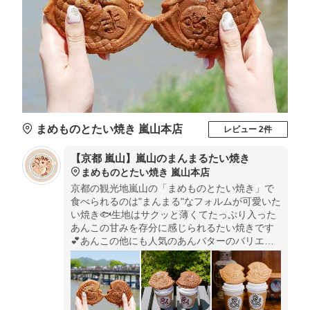
まめものとたい焼き 嵐山本店
レビュー 2件
【京都 嵐山】嵐山のまんまるたい焼き
まめものとたい焼き 嵐山本店
京都の観光地嵐山の「まめものとたい焼き」で
食べられるのは"まんまる"なフォルムが可愛いた
い焼き🐟生地はサクッと薄くてたっぷり入った
あんこの甘みを存分に感じられるたい焼きです
💕あんこの他にも人気のあんバターのバリエー
ションがあるところも嬉しい！嵐山散策のお供
にぴったりです✨