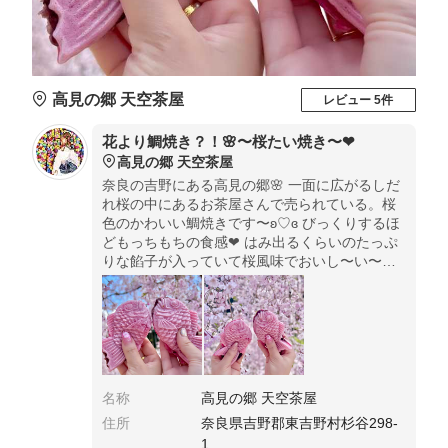
高見の郷 天空茶屋
レビュー 5件
花より鯛焼き？！🌸〜桜たい焼き〜❤︎
高見の郷 天空茶屋
奈良の吉野にある高見の郷🌸 一面に広がるしだ
れ桜の中にあるお茶屋さんで売られている。桜
色のかわいい鯛焼きです〜ʚ♡ɞ びっくりするほ
どもっちもちの食感❤︎ はみ出るくらいのたっぷ
りな餡子が入っていて桜風味でおいし〜い〜☻
❤︎ 満開の桜の下でいただく鯛焼きは新食感で絶
品でした❤︎枝垂れ桜は4月末頃まで楽しめます🌸
名称
高見の郷 天空茶屋
住所
奈良県吉野郡東吉野村杉谷298-
1