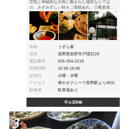
空気と神秘的な大樹に囲まれた場所ならでは
の、みずみずしい味をご堪能あれ。◎蕎麦屋が
軒を連ねるエリアでもぶっちぎりの人気で、お
昼を過ぎても1時間待ちなどザラ。長野では一般
的なそば湯の締めや、蕎麦かりんとうや蕎麦饅
頭も楽しんでみて。
名称
うずら家
住所
長野県長野市戸隠3229
電話番号
026-254-2219
営業時間
10:30-16:00
定休日
火曜・水曜
アクセス
車やタクシーで長野駅より40分.
駐車場
駐車場あり
お店詳細
3