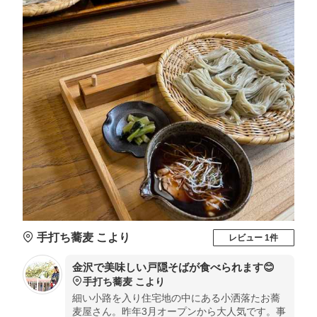
手打ち蕎麦 こより
レビュー 1件
金沢で美味しい戸隠そばが食べられます😊
手打ち蕎麦 こより
細い小路を入り住宅地の中にある小洒落たお蕎
麦屋さん。昨年3月オープンから大人気です。事