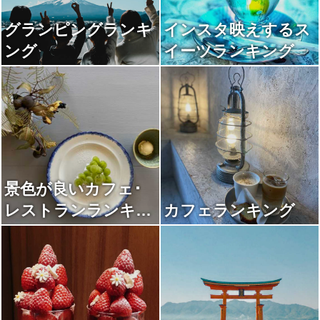
グランピングランキ
インスタ映えするス
ング
イーツランキング
景色が良いカフェ･
レストランランキン
カフェランキング
グ