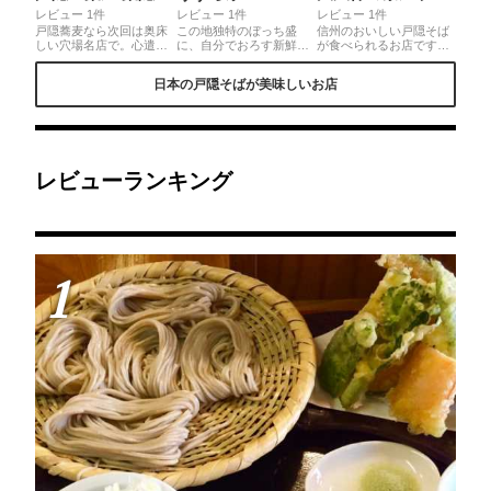
レビュー 1件
レビュー 1件
レビュー 1件
戸隠蕎麦なら次回は奥床
この地独特のぼっち盛
信州のおいしい戸隠そば
しい穴場名店で。心遣い
に、自分でおろす新鮮な
が食べられるお店です。
の地物蕎麦前と信州酒や
天然わさび、咀嚼音すら
季節の山菜の天ぷらやそ
ワインは自慢の品揃え。
美味しそうなサクサク天
ばがきなどもおすすめで
日本の戸隠そばが美味しいお店
自家栽培の蕎麦は、奥深
ぷら、そして地酒を熱燗
す！近くにはパワースポ
い風味自慢、店主推奨特
であわせて。澄んだ空気
ットで有名な戸隠神社も
製粗塩で暫く頂くのが
と神秘的な大樹に囲まれ
あるので、信州の自然を
《葉隠流》。静かに穏や
た場所ならではの、みず
満喫することができま
かにこだわりを味わっ
みずしい味をご堪能あ
す。
て。
れ。◎蕎麦屋が軒を連ね
るエリアでもぶっちぎり
レビューランキング
の人気で、お昼を過ぎて
も1時間待ちなどザラ。
長野では一般的なそば湯
の締めや、蕎麦かりんと
うや蕎麦饅頭も楽しんで
みて。
1