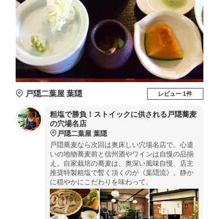
戸隠二葉屋 葉隠
レビュー 1件
粗塩で勝負！ストイックに供される戸隠蕎麦
の穴場名店
戸隠二葉屋 葉隠
戸隠蕎麦なら次回は奥床しい穴場名店で。心遣
いの地物蕎麦前と信州酒やワインは自慢の品揃
え。自家栽培の蕎麦は、奥深い風味自慢、店主
推奨特製粗塩で暫く頂くのが《葉隠流》。静か
に穏やかにこだわりを味わって。