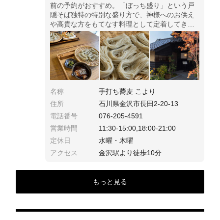
前の予約がおすすめ。「ぼっち盛り」という戸
隠そば独特の特別な盛り方で、神様へのお供え
や高貴な方をもてなす料理として定着してきた
ことも由来にあるようです。 水曜・木曜日が定
休。 営業時間は11:30から15:00迄
名称
手打ち蕎麦 こより
住所
石川県金沢市長田2-20-13
電話番号
076-205-4591
営業時間
11:30-15:00,18:00-21:00
定休日
水曜・木曜
アクセス
金沢駅より徒歩10分
もっと見る