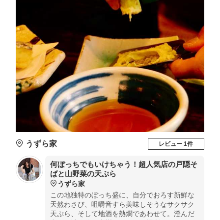
うずら家
レビュー 1件
何ぼっちでもいけちゃう！超人気店の戸隠そ
ばと山野菜の天ぷら
うずら家
この地独特のぼっち盛に、自分でおろす新鮮な
天然わさび、咀嚼音すら美味しそうなサクサク
天ぷら、そして地酒を熱燗であわせて。澄んだ