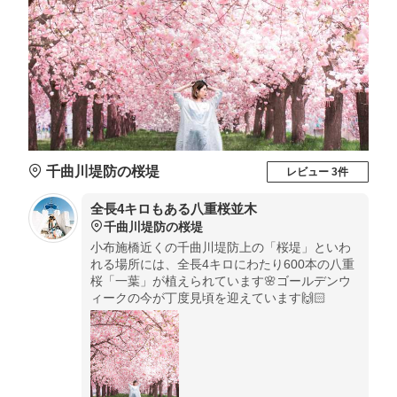
千曲川堤防の桜堤
レビュー 3件
全長4キロもある八重桜並木
千曲川堤防の桜堤
小布施橋近くの千曲川堤防上の「桜堤」といわ
れる場所には、全長4キロにわたり600本の八重
桜「一葉」が植えられています🌸ゴールデンウ
ィークの今が丁度見頃を迎えています🙌🏻