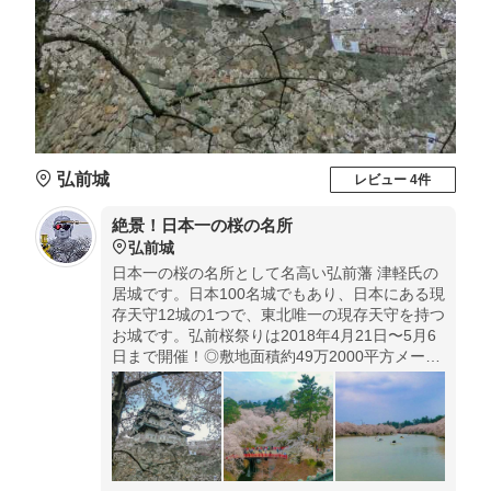
弘前城
レビュー 4件
絶景！日本一の桜の名所
弘前城
日本一の桜の名所として名高い弘前藩 津軽氏の
居城です。日本100名城でもあり、日本にある現
存天守12城の1つで、東北唯一の現存天守を持つ
お城です。弘前桜祭りは2018年4月21日〜5月6
日まで開催！◎敷地面積約49万2000平方メート
ルの弘前公園内には、しだれ桜や八重桜など52
種、約2600 本の桜が咲き、さくらまつりの開催
時期に合わせてライトアップを開催してます
よ！