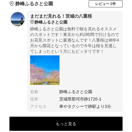
静峰ふるさと公園
レビュー 1件
まだまだ見れる！茨城の八重桜
静峰ふるさと公園
静峰ふるさと公園は無料で桜を見れるオススメ
のスポットです！東京から約2時間で行けるので
お花見スポットに最適なんです！八重桜は例年4
月から開花となっているので今年は桜を見逃し
てしまったという方にもピッタリです！
名称
静峰ふるさと公園
住所
茨城県那珂市静1720-1
アクセス
車やタクシーで静駅より3分.
もっと見る