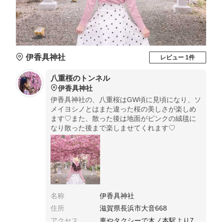
伊香具神社
レビュー 1件
八重桜のトンネル
伊香具神社
伊香具神社の、八重桜はGW頃に見頃になり、ソ
メイヨシノとはまた違った桜の美しさが楽しめ
ます♡また、散った後は地面がピンクの絨毯に
なり散った後まで楽しませてくれます♡
名称
伊香具神社
住所
滋賀県長浜市大音668
アクセス
車やタクシーで木ノ本駅より7