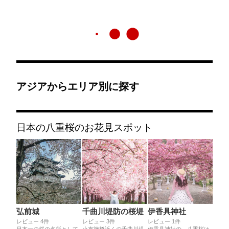
アジアからエリア別に探す
日本の八重桜のお花見スポット
弘前城
千曲川堤防の桜堤
伊香具神社
レビュー 4件
レビュー 3件
レビュー 1件
日本一の桜の名所として
小布施橋近くの千曲川堤
伊香具神社の、八重桜は