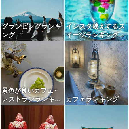
グランピングランキ
インスタ映えするス
ング
イーツランキング
景色が良いカフェ･
レストランランキン
カフェランキング
グ