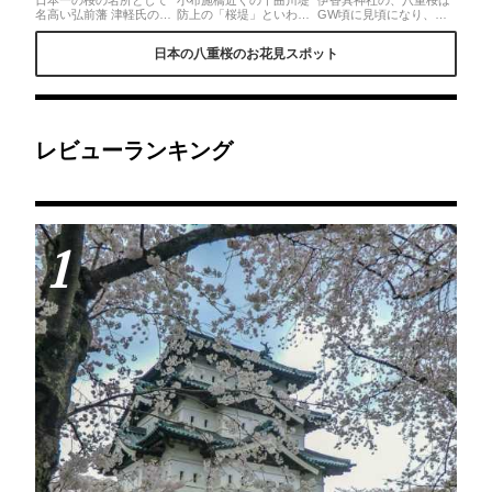
名高い弘前藩 津軽氏の居
防上の「桜堤」といわれ
GW頃に見頃になり、ソ
城です。日本100名城で
る場所には、全長4キロ
メイヨシノとはまた違っ
もあり、日本にある現存
にわたり600本の八重桜
た桜の美しさが楽しめま
日本の八重桜のお花見スポット
天守12城の1つで、東北
「一葉」が植えられてい
す♡また、散った後は地
唯一の現存天守を持つお
ます🌸ゴールデンウィー
面がピンクの絨毯になり
城です。弘前桜祭りは
クの今が丁度見頃を迎え
散った後まで楽しませて
2018年4月21日〜5月6日
ています🙌🏻
くれます♡
まで開催！◎敷地面積約
49万2000平方メートルの
弘前公園内には、しだれ
レビューランキング
桜や八重桜など52種、約
2600 本の桜が咲き、さく
らまつりの開催時期に合
わせてライトアップを開
催してますよ！
1