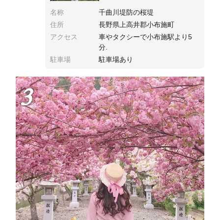
名称
千曲川堤防の桜堤
住所
長野県上高井郡小布施町
アクセス
車やタクシーで小布施駅より5
分.
駐車場
駐車場あり
3