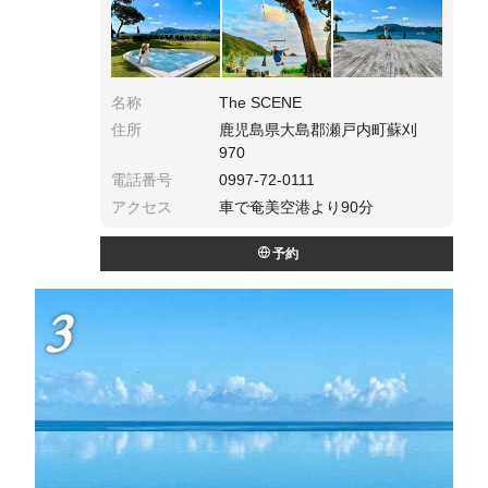
名称
The SCENE
住所
鹿児島県大島郡瀬戸内町蘇刈
970
電話番号
0997-72-0111
アクセス
車で奄美空港より90分
予約
3