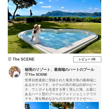
The SCENE
レビュー 3件
秘境のリゾート、最南端のハートのプール
The SCENE
世界自然遺産に登録された奄美大島の最南端に
あるホテルです。ホテルの目の前は白砂のビー
チ、ウミガメも生息する青く澄んだ海。お庭に
あるハート型のプールがフォトジェニックでス
テキ。海を眺めながらのヨガやリラクゼーショ
ン。ブランコやハンモックでゆらゆら。最南端
の楽園でステキ時間をぜひ〜。