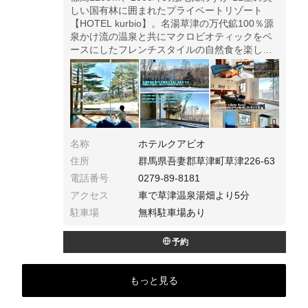
しい国有林に囲まれたプライベートリゾート
【HOTEL kurbio】。名湯草津の万代鉱100％源
泉かけ流の温泉と共にマクロビオティックをベ
ースにしたフレンチスタイルの自然食を楽しみ
ながら静寂の中で自分の身体と向き合い心身共
にデトックス出来ました。
名称
ホテルクアビオ
住所
群馬県吾妻郡草津町草津226-63
電話番号
0279-89-8181
アクセス
車で草津温泉湯畑より5分
駐車場
無料駐車場あり
予約
もっと見る