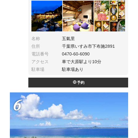
やはんてんなどの拘りも嬉しすぎた！都心から
90分でアクセスも抜群で、わんこもOK。リトリ
ートにオススメ。
名称
五氣里
住所
千葉県いすみ市下布施2891
電話番号
0470-60-6090
アクセス
車で大原駅より10分
駐車場
駐車場あり
予約
6