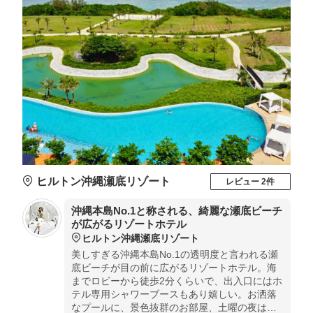
ヒルトン沖縄瀬底リゾート
レビュー 2件
沖縄本島No.1と称される、綺麗な瀬底ビーチ
が広がるリゾートホテル
ヒルトン沖縄瀬底リゾート
美しすぎる沖縄本島No.1の透明度と言われる瀬
底ビーチが目の前に広がるリゾートホテル。海
までロビーから徒歩2分くらいで、出入口にはホ
テル専用シャワーブースもあり嬉しい。お洒落
なプールに、景色抜群のお部屋、土曜の夜は花