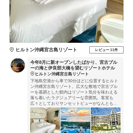
ヒルトン沖縄宮古島リゾート
レビュー 11件
今年8月に新オープンしたばかり、宮古ブル
ーの海と伊良部大橋を望むリゾートホテル
ヒルトン沖縄宮古島リゾート
下地島空港から車で30分ほどに位置するヒルト
ン沖縄宮古島リゾート。広大な敷地で宮古ブル
ーを基調とした館内はリゾート気分を味わえる
落ち着いたラグジュアリーな雰囲気。客室も
広々としておりサンセットビューがなんとも美
しい。プール、キッズスペース、レストラン、
ルーフトップバーなど館内だけで楽しめる施設
がたくさんで大満喫でした。