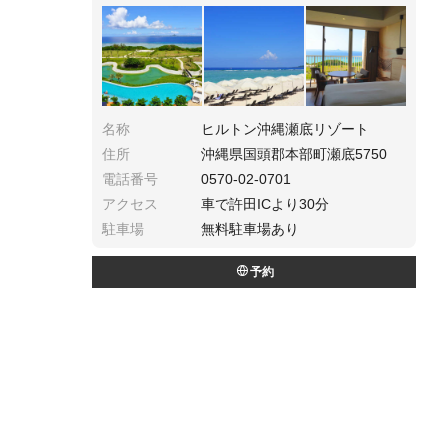
火まであります。さらに駐車場は無料で観光へ
の立地まで良い、満足度抜群の沖縄本島のおす
すめホテルです♪
名称
ヒルトン沖縄瀬底リゾート
住所
沖縄県国頭郡本部町瀬底5750
電話番号
0570-02-0701
アクセス
車で許田ICより30分
駐車場
無料駐車場あり
予約