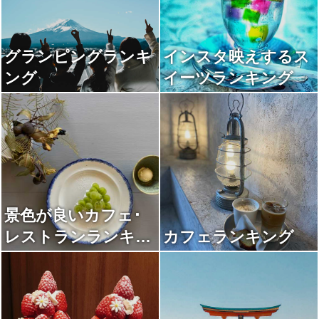
グランピングランキ
インスタ映えするス
ング
イーツランキング
景色が良いカフェ･
レストランランキン
カフェランキング
グ