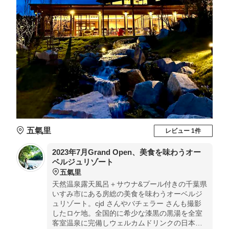
五氣里
レビュー 1件
2023年7月Grand Open、美食を味わうオー
ベルジュリゾート
五氣里
天然温泉露天風呂＋サウナ&プール付きの千葉県
いすみ市にある房総の美食を味わうオーベルジ
ュリゾート。cjd さんやバチェラー さんも撮影
したロケ地。全国的に希少な漆黒の黒湯を全室
客室温泉に完備しウェルカムドリンクの日本酒