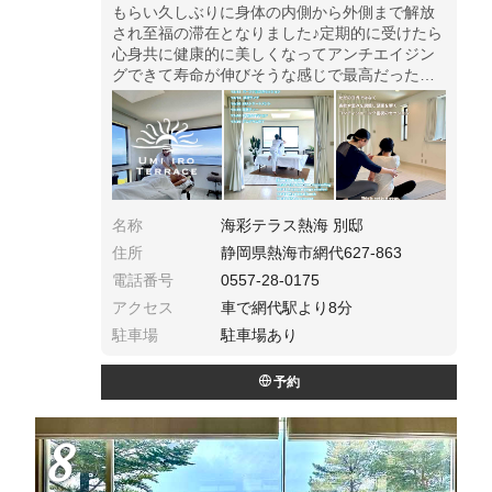
もらい久しぶりに身体の内側から外側まで解放
され至福の滞在となりました♪定期的に受けたら
心身共に健康的に美しくなってアンチエイジン
グできて寿命が伸びそうな感じで最高だった！
本館・別邸の2棟からなる、どちらも一日一組限
定のラグジュアリーヴィラだょ！
名称
海彩テラス熱海 別邸
住所
静岡県熱海市網代627-863
電話番号
0557-28-0175
アクセス
車で網代駅より8分
駐車場
駐車場あり
予約
8