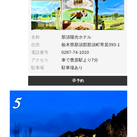
Facilityも充実！大浴場はpH8.5。星空ナイトク
ルージングツアーも本州ではここだけ。
名称
那須陽光ホテル
住所
栃木県那須郡那須町寄居393-1
電話番号
0287-74-1010
アクセス
車で豊原駅より7分
駐車場
駐車場あり
予約
5